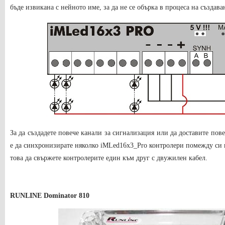
бъде извикана с нейното име, за да не се обърка в процеса на създава
За да създадете повече канали за сигнализация или да доставите пов
е да синхронизирате няколко iMLed16x3_Pro контролери помежду си п
това да свържете контролерите един към друг с двужилен кабел.
RUNLINE Dominator 810