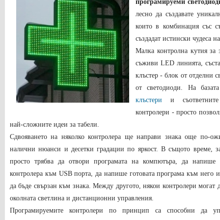
програмируеми светодиод
лесно да създавате уника
които в комбинация със с
създадат истински чудеса н
Малка контролна кутия за 
съживи LED линията, съст
клъстер - блок от отделни 
от светодиоди. На база
клъстери
и съответните 
контролери - просто позвол
най-сложните идеи за табели.
Сдвояването на няколко контролера ще направи знака още по-ож
налични нюанси и десетки градации по яркост. В същото време, за
просто трябва да отвори програмата на компютъра, да напише 
контролера към USB порта, да напише готовата програма към него и
да бъде свързан към знака. Между другото, някои контролери могат д
околната светлина и дистанционни управления.
Програмируемите контролери по принцип са способни да упр