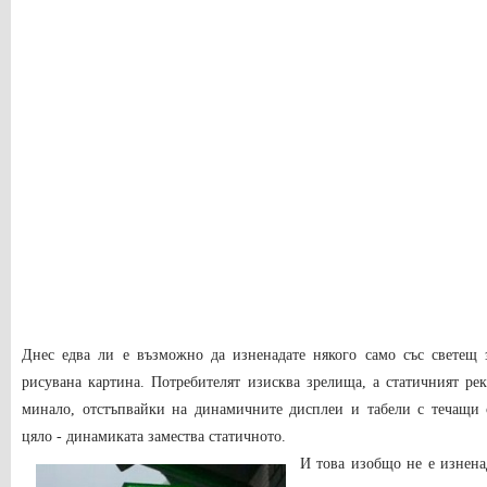
Днес едва ли е възможно да изненадате някого само със светещ 
рисувана картина. Потребителят изисква зрелища, а статичният ре
минало, отстъпвайки на динамичните дисплеи и табели с течащи 
цяло - динамиката замества статичното.
И това изобщо не е изнена