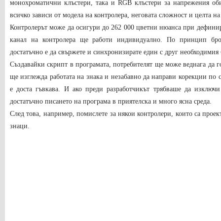
монохроматични клъстери, така и RGB клъстери за напрежения оби
всичко зависи от модела на контролера, неговата сложност и целта на
Контролерът може да осигури до 262 000 цветни нюанса при дефинир
канал на контролера ще работи индивидуално. По принцип бро
достатъчно е да свържете и синхронизирате един с друг необходимия
Създавайки скрипт в програмата, потребителят ще може веднага да го
ще изглежда работата на знака и незабавно да направи корекции по с
е доста гъвкава. И ако преди разработчикът трябваше да изключи
достатъчно писането на програма в приятелска и много ясна среда.
След това, например, помислете за някои контролери, които са проек
знаци.