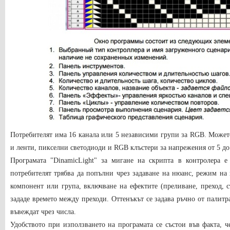
Потребителят има 16 канала или 5 независими групи за RGB. Може
и ленти, пикселни светодиоди и RGB клъстери за напрежения от 5 до 
Програмата "DinamicLight" за мигане на скрипта в контролера е 
потребителят трябва да попълни чрез задаване на нюанс, режим на
компонент или група, включване на ефектите (преливане, преход, с
зададе времето между преходи. Оттенъкът се задава ръчно от палитра
въвеждат чрез числа.
Удобството при използването на програмата се състои във факта, ч