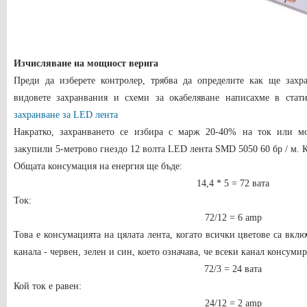
Изчисляване на мощност верига
Преди да изберете контролер, трябва да определите как ще захр
видовете захранвания и схеми за окабеляване написахме в стат
захранване за LED лента
Накратко, захранването се избира с марж 20-40% на ток или м
закупили 5-метрово гнездо 12 волта LED лента SMD 5050 60 бр / м. К
Общата консумация на енергия ще бъде:
14,4 * 5 = 72 вата
Ток:
72/12 = 6 amp
Това е консумацията на цялата лента, когато всички цветове са вк
канала - червен, зелен и син, което означава, че всеки канал консумир
72/3 = 24 вата
Кой ток е равен:
24/12 = 2 amp