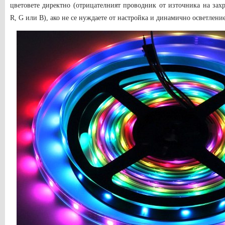
цветовете директно (отрицателният проводник от източника на зах
R, G или B), ако не се нуждаете от настройка и динамично осветление