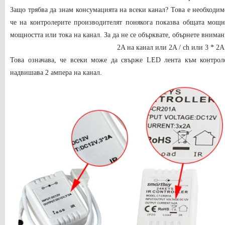
Защо трябва да знам консумацията на всеки канал? Това е необходимо
че на контролерите производителят понякога показва общата мощн
мощността или тока на канал. За да не се обърквате, обърнете вниман
2A на канал или 2A / ch или 3 * 2A
Това означава, че всеки може да свърже LED лента към контрол
надвишава 2 ампера на канал.