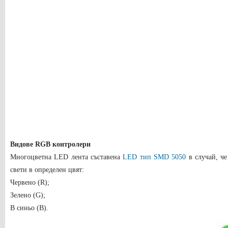
Видове RGB контролери
Многоцветна LED лента съставена
LED тип SMD 5050
в случай, че
свети в определен цвят:
Червено (R);
Зелено (G);
В синьо (B).