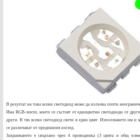
В резултат на това всеки светодиод може да излъчва почти неограни
Има RGB-ленти, които се състоят от едноцветни светодиоди от дру
други. В тях всеки светодиод свети в един цвят. Използването им и 
се различават от предишния изглед.
Захранването е свързано чрез 4 проводника (3 цвята и общ плю