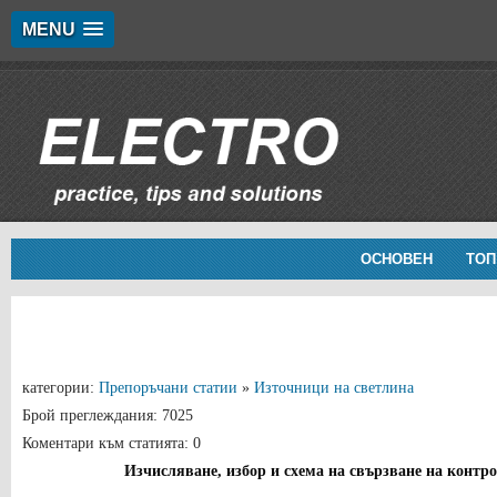
MENU
ОСНОВЕН
ТОП
категории:
Препоръчани статии
»
Източници на светлина
Брой преглеждания: 7025
Коментари към статията: 0
Изчисляване, избор и схема на свързване на контр