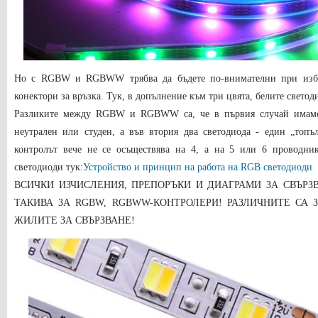
Но с RGBW и RGBWW трябва да бъдете по-внимателни при избор
конектори за връзка. Тук, в допълнение към три цвята, белите светод
Разликите между RGBW и RGBWW са, че в първия случай имаме 
неутрален или студен, а във втория два светодиода - един „топъ
контролът вече не се осъществява на 4, а на 5 или 6 проводник
светодиоди тук:
Устройство и принцип на работа на RGB светодиоди
ВСИЧКИ ИЗЧИСЛЕНИЯ, ПРЕПОРЪКИ И ДИАГРАМИ ЗА СВЪРЗ
ТАКИВА ЗА RGBW, RGBWW-КОНТРОЛЕРИ! РАЗЛИЧНИТЕ СА 
ЖИЛИТЕ ЗА СВЪРЗВАНЕ!