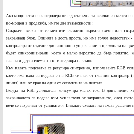
Ако мощността на контролера не е достатъчна за всички сегменти на 
по-мощен в продажба, имате две възможности:
Свържете всеки от сегментите съгласно първата схема или свър
захранващ блок. Опцията е доста проста, но има голям недостатък - 
контролира от отделно дистанционно управление и промяната на цв
бъдат синхронизирани, което е малко вероятно да бъде приятно, к
тавана и други елементи от интериора на стаята.
Към цялата подсветка се регулира синхронно, използвайте RGB усил
което има вход за подаване на RGB сигнал от главния контролер (
линия) или от края на един от сегментите на лентата.
Входът на RSL усилвателя консумира малък ток. В допълнение къ
захранването се подава към усилвателя от захранването, след коет
вече се захранват от усилвателя. Виждате схемата на такова решение 