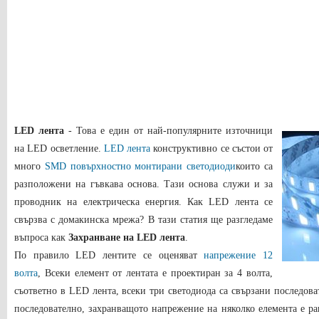
LED лента
- Това е един от най-популярните източници
на LED осветление.
LED лента
конструктивно се състои от
много
SMD повърхностно монтирани светодиоди
които са
разположени на гъвкава основа. Тази основа служи и за
проводник на електрическа енергия. Как LED лента се
свързва с домакинска мрежа? В тази статия ще разгледаме
въпроса как
Захранване на LED лента
.
По правило LED лентите се оценяват
напрежение 12
волта
, Всеки елемент от лентата е проектиран за 4 волта,
съответно в LED лента, всеки три светодиода са свързани последоват
последователно, захранващото напрежение на няколко елемента е ра