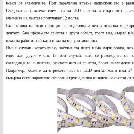
всеки от елементите. При паралелна връзка напрежението е рав
Следователно, всички елементи на LED лентата са свързани паралел
елемента на лентата получават 12 волта.
Въз основа на този принцип светодиодната лента показва маркиро
лентата. Ако прережете лентата в друга област, тоест там, където н
няма да работи, тъй като няма да получи мощност.
Има и случаи, когато върху закупената лента няма маркировка, пок
едно или друго място. В този случай, като се ръководите от г
светодиодите на лентата, отсечете част от лентата, броят на елементит
Например, можете да отрежете част от LED лента, която има 24 
съдържа осем паралелно свързани групи, всяка от които се състои от 