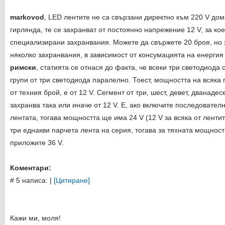
markovod
, LED лентите не са свързани директно към 220 V до
гирлянда, те се захранват от постоянно напрежение 12 V, за ко
специализирани захранвания. Можете да свържете 20 броя, но з
няколко захранвания, в зависимост от консумацията на енергия
римски
, статията се отнася до факта, че всеки три светодиода
групи от три светодиода паралелно. Тоест, мощността на всяка
от техния брой, е от 12 V. Сегмент от три, шест, девет, дванаде
захранва така или иначе от 12 V. Е, ако включите последовател
лентата, тогава мощността ще има 24 V (12 V за всяка от ленти
три еднакви парчета лента на серия, тогава за тяхната мощнос
приложите 36 V.
Коментари:
# 5 написа:
|
[Цитиране]
Кажи ми, моля!