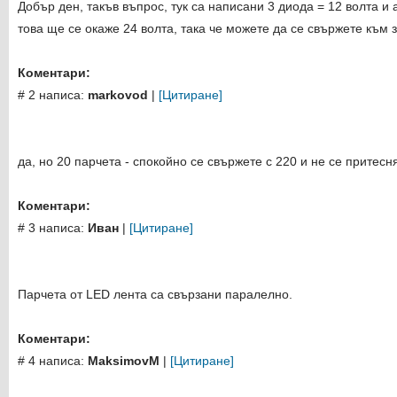
Добър ден, такъв въпрос, тук са написани 3 диода = 12 волта и 
това ще се окаже 24 волта, така че можете да се свържете към 
Коментари:
# 2 написа:
markovod
|
[Цитиране]
да, но 20 парчета - спокойно се свържете с 220 и не се притесн
Коментари:
# 3 написа:
Иван
|
[Цитиране]
Парчета от LED лента са свързани паралелно.
Коментари:
# 4 написа:
MaksimovM
|
[Цитиране]