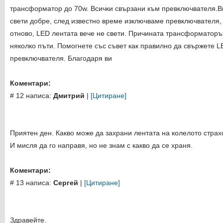
трансформатор до 70w. Всички свързани към превключвателя.Вк
свети добре, след известно време изключваме превключвателя,
отново, LED лентата вече не свети. Причината трансформаторът
няколко пъти. Помогнете със съвет как правилно да свържете L
превключвателя. Благодаря ви
Коментари:
# 12 написа:
Дмитрий
|
[Цитиране]
Приятен ден. Какво може да захрани лентата на колелото страх
И мисля да го направя, но не знам с какво да се храня.
Коментари:
# 13 написа:
Сергей
|
[Цитиране]
Здравейте.