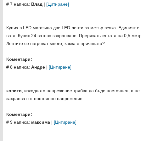
# 7 написа:
Влад
|
[Цитиране]
Купих в LED магазина две LED ленти за метър всяка. Единият е с
вата. Купих 24 ватово захранване. Прерязах лентата на 0,5 ме
Лентите се нагряват много, каква е причината?
Коментари:
# 8 написа:
Андре
|
[Цитиране]
копито
, изходното напрежение трябва да бъде постоянен, а не
захранват от постоянно напрежение.
Коментари:
# 9 написа:
максима
|
[Цитиране]