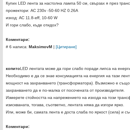
Купих LED лента за настолна лампа 50 см, свързах я през тран
прожектори: AC 230v -50-60 HZ 0.26A
изход: AC 11.8-eff, 10-60 W
И гори слабо, къде отидох?
Коментари:
# 6 написа:
MaksimovM
|
[Цитиране]
копито
LED лентата може да гори слабо поради липса на енерги
Необходимо е да се знае консумацията на енергия на тази лент
мощност на захранването (трансформатора). Възможно е също
захранването да е по-малка от посочената от производителя.
Измерете стойността на напрежението на изхода на този трансф
изискваната, тогава, съответно, лентата няма да изгори ярко.
Или, може би, самата лента е доста слаба по яркост (сила) и съ
Коментари: