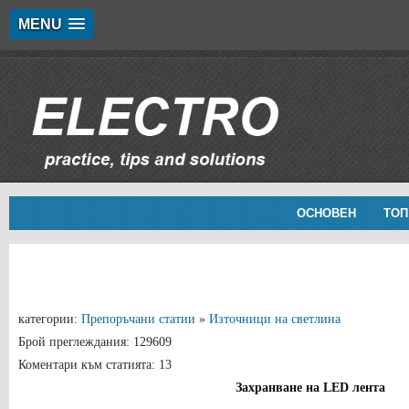
MENU
ОСНОВЕН
ТОП
категории:
Препоръчани статии
»
Източници на светлина
Брой преглеждания: 129609
Коментари към статията: 13
Захранване на LED лента