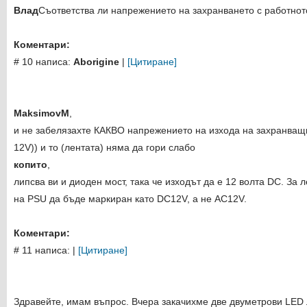
Влад
Съответства ли напрежението на захранването с работно
Коментари:
# 10 написа:
Aborigine
|
[Цитиране]
MaksimovM
,
и не забелязахте КАКВО напрежението на изхода на захранващи
12V)) и то (лентата) няма да гори слабо
копито
,
липсва ви и диоден мост, така че изходът да е 12 волта DC. За
на PSU да бъде маркиран като DC12V, а не AC12V.
Коментари:
# 11 написа:
|
[Цитиране]
Здравейте, имам въпрос. Вчера закачихме две двуметрови LED 