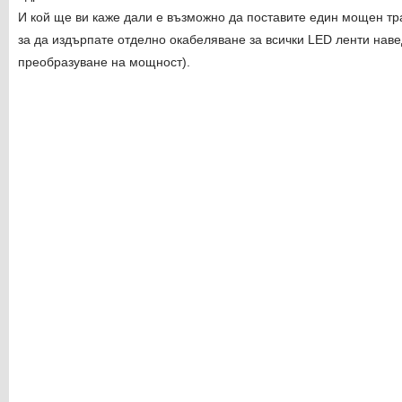
И кой ще ви каже дали е възможно да поставите един мощен тр
за да издърпате отделно окабеляване за всички LED ленти наве
преобразуване на мощност).