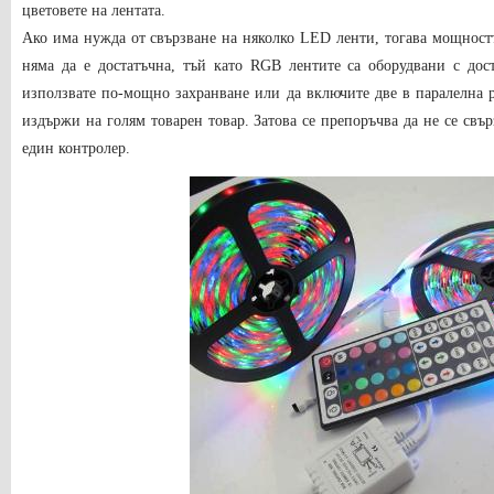
цветовете на лентата.
Ако има нужда от свързване на няколко LED ленти, тогава мощностт
няма да е достатъчна, тъй като RGB лентите са оборудвани с до
използвате по-мощно захранване или да включите две в паралелна р
издържи на голям товарен товар. Затова се препоръчва да не се свъ
един контролер.