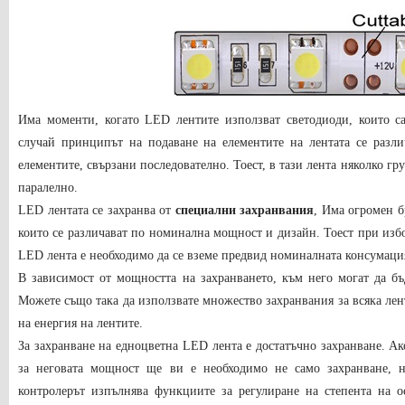
Има моменти, когато LED лентите използват светодиоди, които са
случай принципът на подаване на елементите на лентата се разли
елементите, свързани последователно. Тоест, в тази лента няколко гр
паралелно.
LED лентата се захранва от
специални захранвания
, Има огромен б
които се различават по номинална мощност и дизайн. Тоест при избо
LED лента е необходимо да се вземе предвид номиналната консумаци
В зависимост от мощността на захранването, към него могат да б
Можете също така да използвате множество захранвания за всяка лен
на енергия на лентите.
За захранване на едноцветна LED лента е достатъчно захранване. А
за неговата мощност ще ви е необходимо не само захранване,
контролерът изпълнява функциите за регулиране на степента на о