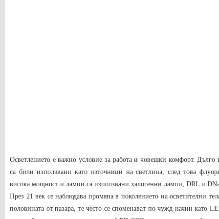
Осветлението е важно условие за работа и човешки комфорт. Дълго
са били използвани като източници на светлина, след това флуор
висока мощност и лампи са използвани халогенни лампи, DRL и DN
През 21 век се наблюдава промяна в поколението на осветителни тел
половината от пазара, те често се споменават по чужд начин като 