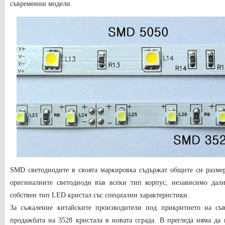
съвременни модели.
SMD светодиодите в своята маркировка съдържат общите си разме
оригиналните светодиоди във всеки тип корпус, независимо дал
собствен тип LED кристал със специални характеристики.
За съжаление китайските производители под прикритието на съв
продажбата на 3528 кристала в новата сграда. В прегледа няма да