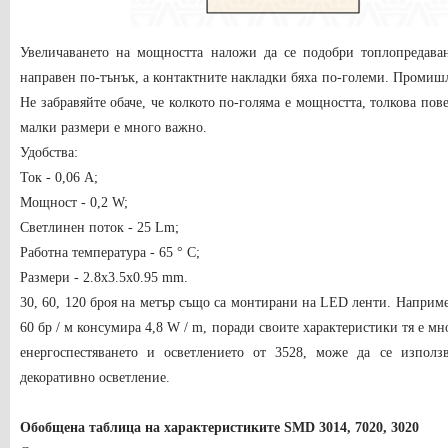
Увеличаването на мощността наложи да се подобри топлопредаван
направен по-тънък, а контактните накладки бяха по-големи. Промишл
Не забравяйте обаче, че колкото по-голяма е мощността, толкова пов
малки размери е много важно.
Удобства:
Ток - 0,06 A;
Мощност - 0,2 W;
Светлинен поток - 25 Lm;
Работна температура - 65 ° C;
Размери - 2.8x3.5x0.95 mm.
30, 60, 120 броя на метър също са монтирани на LED ленти. Наприме
60 бр / м консумира 4,8 W / m, поради своите характеристики тя е м
енергоспестяването и осветлението от 3528, може да се използ
декоративно осветление.
Обобщена таблица на характеристиките SMD 3014, 7020, 3020