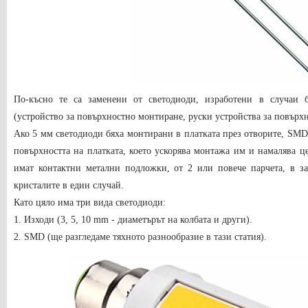
По-късно те са заменени от светодиоди, изработени в случаи 
(устройство за повърхностно монтиране, руски устройства за повърх
Ако 5 мм светодиоди бяха монтирани в платката през отворите, SMD-
повърхността на платката, което ускорява монтажа им и намалява це
имат контактни метални подложки, от 2 или повече парчета, в за
кристалите в един случай.
Като цяло има три вида светодиоди:
1. Изходи (3, 5, 10 mm - диаметърът на колбата и други).
2. SMD (ще разгледаме тяхното разнообразие в тази статия).