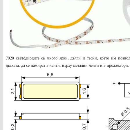
7020 светодиодите са много ярки, дълги и тесни, което им позво
дъската, да се намират в ленти, върху метални ленти и в прожектори.