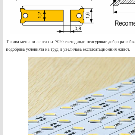
Такива метални ленти със 7020 светодиоди осигуряват добро разсейва
подобрява условията на труд и увеличава експлоатационния живот.