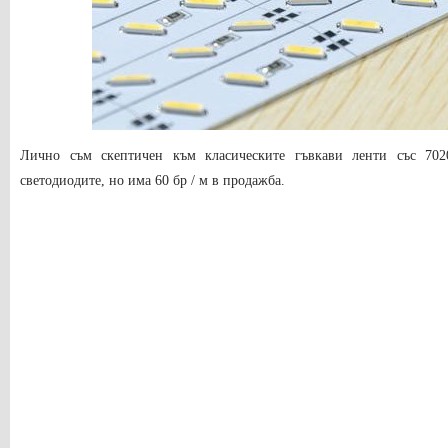
Лично съм скептичен към класическите гъвкави ленти със 702
светодиодите, но има 60 бр / м в продажба.