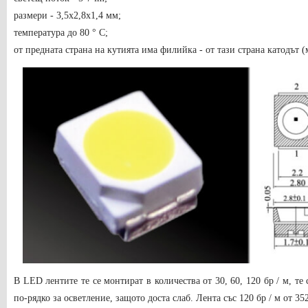
размери - 3,5х2,8х1,4 мм;
температура до 80 ° C;
от предната страна на кутията има филийка - от тази страна катодът (
В LED лентите те се монтират в количества от 30, 60, 120 бр / м, те 
по-рядко за осветление, защото доста слаб. Лента със 120 бр / м от 3