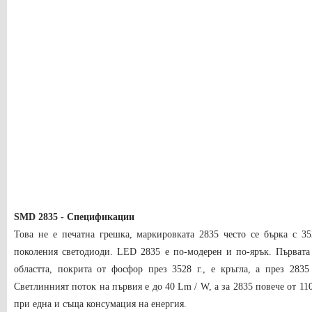
SMD 2835 - Спецификации
Това не е печатна грешка, маркировката 2835 често се бърка с 3
поколения светодиоди. LED 2835 е по-модерен и по-ярък. Първата 
областта, покрита от фосфор през 3528 г., е кръгла, а през 2835
Светлинният поток на първия е до 40 Lm / W, а за 2835 повече от 110
при една и съща консумация на енергия.