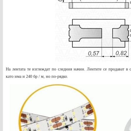
На лентата те изглеждат по следния начин. Лентите се продават в 
като има и 240 бр / м, но по-рядко.