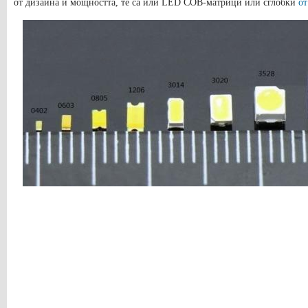
от дизайна и мощността, те са или LED COB-матрици или сглобки
от