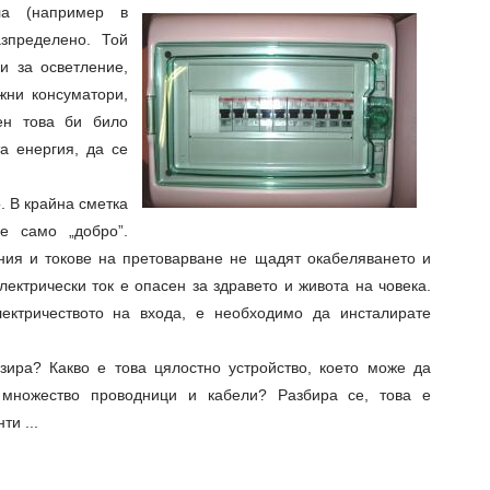
ла (например в
зпределено. Той
и за осветление,
жни консуматори,
ен това би било
а енергия, да се
о. В крайна сметка
е само „добро”.
ия и токове на претоварване не щадят окабеляването и
ектрически ток е опасен за здравето и живота на човека.
лектричеството на входа, е необходимо да инсталирате
зира? Какво е това цялостно устройство, което може да
 множество проводници и кабели? Разбира се, това е
и ...