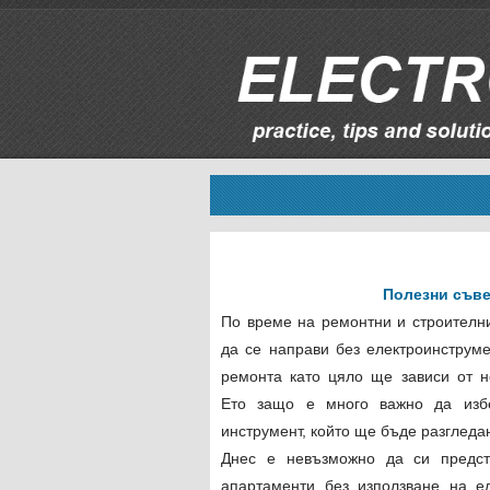
Полезни съве
По време на ремонтни и строителн
да се направи без електроинструме
ремонта като цяло ще зависи от не
Ето защо е много важно да изб
инструмент, който ще бъде разгледан
Днес е невъзможно да си предс
апартаменти без използване на ел