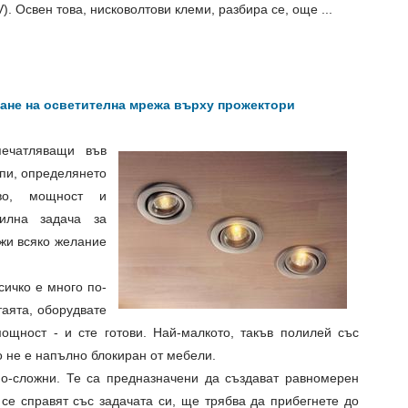
V). Освен това, нисковолтови клеми, разбира се, още ...
ане на осветителна мрежа върху прожектори
печатляващи във
мпи, определянето
во, мощност и
илна задача за
ажи всяко желание
сичко е много по-
таята, оборудвате
щност - и сте готови. Най-малкото, такъв полилей със
о не е напълно блокиран от мебели.
о-сложни. Те са предназначени да създават равномерен
 се справят със задачата си, ще трябва да прибегнете до