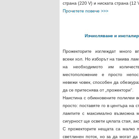
страна (220 V) и ниската страна (12 
Прочетете повече >>>
Изчисляване и инсталир
Прожекторите изглеждат много в
всеки хол. Но изборът на такива ла
на необходимото им количест
местоположение е просто непос
невежи човек, способен да обезкур
да се притеснява от „прожектори“.
Наистина с обикновените полилеи в
просто: поставяте го в центъра на с
лампите с максимално възможна мо
сигурност ще освети цялата стая, ак
С прожекторите нещата са малко п
светлинен поток, но за да могат да