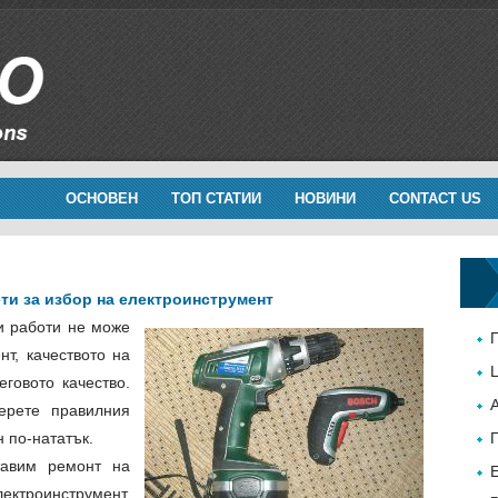
ОСНОВЕН
ТОП СТАТИИ
НОВИНИ
CONTACT US
ти за избор на електроинструмент
и работи не може
нт, качеството на
говото качество.
ерете правилния
 по-нататък.
тавим ремонт на
ектроинструмент.