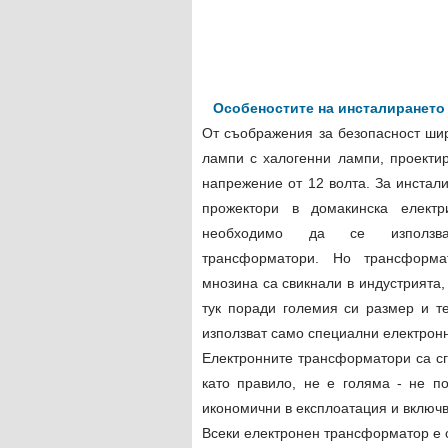
Особеностите на инсталирането
От съображения за безопасност шир
лампи с халогенни лампи, проекти
напрежение от 12 волта. За инстал
прожектори в домакинска елект
необходимо да се използва
трансформатори. Но трансформа
мнозина са свикнали в индустрията
тук поради големия си размер и те
използват само специални електрон
Електронните трансформатори са сг
като правило, не е голяма - не п
икономични в експлоатация и включв
Всеки електронен трансформатор е с