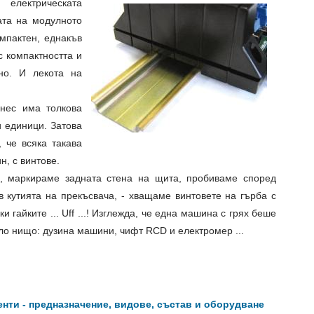
електрическата
ата на модулното
мпактен, еднакъв
с компактността и
но. И лекота на
нес има толкова
и единици. Затова
 че всяка такава
н, с винтове.
ч, маркираме задната стена на щита, пробиваме според
в кутията на прекъсвача, - хващаме винтовете на гърба с
и гайките ... Uff ...! Изглежда, че една машина с грях беше
ло нищо: дузина машини, чифт RCD и електромер ...
енти - предназначение, видове, състав и оборудване