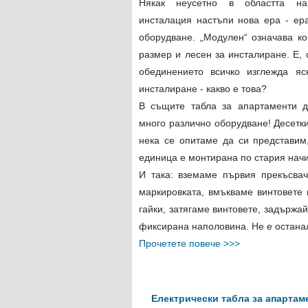
Някак неусетно в областта на 
инсталация настъпи нова ера - ер
оборудване. „Модулен“ означава ко
размер и лесен за инсталиране. Е, 
обединението всичко изглежда яс
инсталиране - какво е това?
В същите табла за апартаменти д
много различно оборудване! Десетк
нека се опитаме да си представим,
единица е монтирана по стария начи
И така: вземаме първия прекъсва
маркировката, вмъкваме винтовете 
гайки, затягаме винтовете, задържайк
фиксирана наполовина. Не е остана
Прочетете повече >>>
Електрически табла за апартам