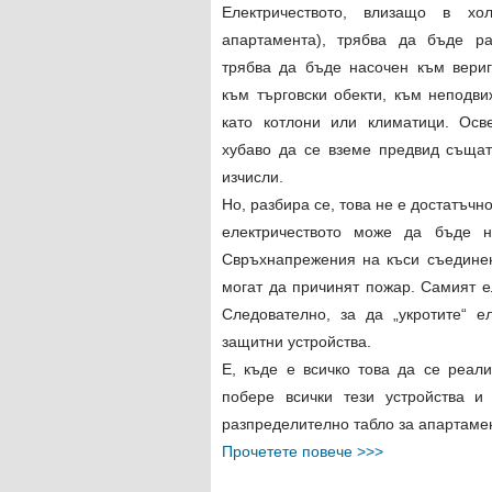
Електричеството, влизащо в хо
апартамента), трябва да бъде ра
трябва да бъде насочен към вериг
към търговски обекти, към неподви
като котлони или климатици. Осв
хубаво да се вземе предвид същат
изчисли.
Но, разбира се, това не е достатъчн
електричеството може да бъде н
Свръхнапрежения на къси съединен
могат да причинят пожар. Самият ел
Следователно, за да „укротите“ е
защитни устройства.
Е, къде е всичко това да се реали
побере всички тези устройства и
разпределително табло за апартамент
Прочетете повече >>>