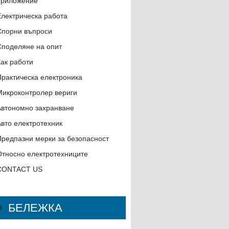
приложение
Електрическа работа
Спорни въпроси
Споделяне на опит
Как работи
Практическа електроника
Микроконтролер вериги
Автономно захранване
Авто електротехник
Предпазни мерки за безопасност
Относно електротехниците
CONTACT US
БЕЛЕЖКА