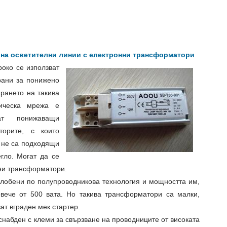
 на осветителни линии с електронни трансформатори
око се използват
рани за понижено
ирането на такива
рическа мрежа е
т понижаващи
торите, с които
, не са подходящи
гло. Могат да се
ни трансформатори.
лобени по полупроводникова технология и мощността им,
овече от 500 вата. Но такива трансформатори са малки,
ат вграден мек стартер.
набден с клеми за свързване на проводниците от високата