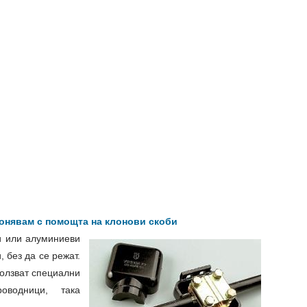
лонявам с помощта на клонови скоби
и или алуминиеви
 без да се режат.
ползват специални
оводници, така