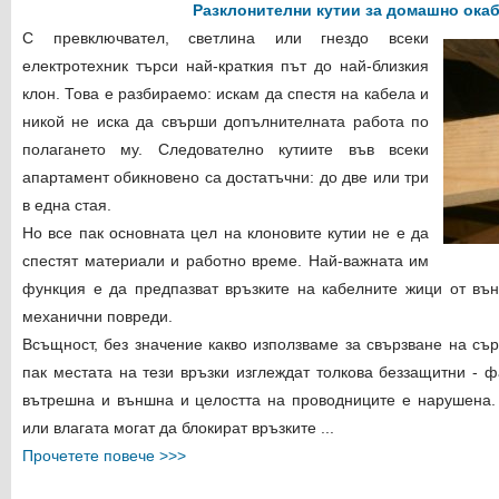
Разклонителни кутии за домашно ока
С превключвател, светлина или гнездо всеки
електротехник търси най-краткия път до най-близкия
клон. Това е разбираемо: искам да спестя на кабела и
никой не иска да свърши допълнителната работа по
полагането му. Следователно кутиите във всеки
апартамент обикновено са достатъчни: до две или три
в една стая.
Но все пак основната цел на клоновите кутии не е да
спестят материали и работно време. Най-важната им
функция е да предпазват връзките на кабелните жици от вън
механични повреди.
Всъщност, без значение какво използваме за свързване на съ
пак местата на тези връзки изглеждат толкова беззащитни - 
вътрешна и външна и целостта на проводниците е нарушена.
или влагата могат да блокират връзките ...
Прочетете повече >>>