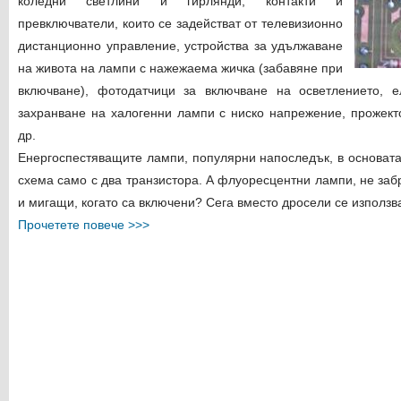
коледни светлини и гирлянди, контакти и
превключватели, които се задействат от телевизионно
дистанционно управление, устройства за удължаване
на живота на лампи с нажежаема жичка (забавяне при
включване), фотодатчици за включване на осветлението, 
захранване на халогенни лампи с ниско напрежение, прожект
др.
Енергоспестяващите лампи, популярни напоследък, в основата
схема само с два транзистора. А флуоресцентни лампи, не заб
и мигащи, когато са включени? Сега вместо дросели се използва
Прочетете повече >>>