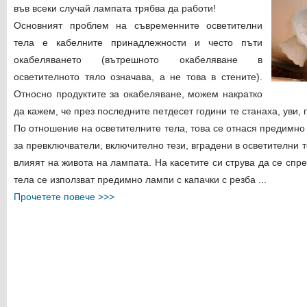
във всеки случай лампата трябва да работи!
Основният проблем на съвременните осветителни
тела е кабелните принадлежности и често пъти
окабеляването (вътрешното окабеляване в
осветителното тяло означава, а не това в стените).
Относно продуктите за окабеляване, можем накратко
да кажем, че през последните петдесет години те станаха, уви,
По отношение на осветителните тела, това се отнася предимно 
за превключватели, включително тези, вградени в осветителни т
влияят на живота на лампата. На касетите си струва да се спр
тела се използват предимно лампи с капачки с резба ...
Прочетете повече >>>