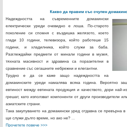
Какво да правим със счупен домакин
Надеждността на съвременните домакински
електрически уреди очевидно е лоша. По-старото
поколение си спомня с въздишка желязото, което
глади 10 години, телевизора, който работеше 15
години, и хладилника, който служи за баба.
Разглеждайки предмети от минали години в музея,
тяхната масивност и здравина са поразителни в
сравнение със сегашните небрежни и елегантни.
Трудно е да се каже защо надеждността на
домакинските уреди намалява всяка година. Вероятно защ
евтиност между евтината продукция и качеството, дори най-и
грешат, като използват компоненти от други производители и
азиатските страни.
Така закупуването на домакински уред отдавна се превърна в
ще служи дълго време, но ако не? ...
Прочетете повече >>>