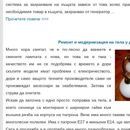
система за захранване на къщата зависи от това колко пра
необходимия товар в къщата, захранван от генератор ...
Прочетете повече >>>
Ремонт и модернизация на тела у
Много хора смятат, че е по-лесно да вземете и
смените лампата с нова, но това не е така -
качеството им не се подобрява с времето и дори
скъпите модели имат проблеми с електричеството,
дори и само защото техните производители сами не
произвеждат аксесоари за окабеляване. Затова си
струва да опитате.
Искам да започна с едно просто: поправка на тела, в
които сенници са монтирани с шарнирни гайки към
външна резба на корпуса на патрона. Вече има много такива ла
многолесни полилеи. Има с патрони Е27 и миньони Е14, ще зап
Сега в продажба и в употреба има много разнообразни, а поня