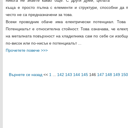
никога не знаете какво още. С други думи, цялата
къща е просто пълна с елементи и структури, способни да п
често не са предназначени за това.
Всеки проводник обаче има електрически потенциал. Това
Потенциалът е относителна стойност. Това означава, че елек
на металната повърхност на хладилника сам по себе си изобщ
по-висок или по-нисък е потенциалът ...
Прочетете повече >>>
Върнете се назад
<<
1
...
142
143
144
145
146
147
148
149
150