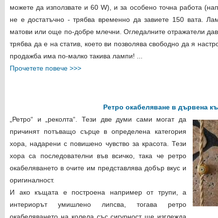
можете да използвате и 60 W), и за особено точна работа (н
не е достатъчно - трябва временно да завиете 150 вата. Ла
матови или още по-добре млечни. Огледалните отражатели дав
трябва да е на статив, което ви позволява свободно да я настр
продажба има по-малко такива лампи! ...
Прочетете повече >>>
Ретро окабеляване в дървена к
„Ретро“ и „реколта“. Тези две думи сами могат да
причинят потъващо сърце в определена категория
хора, надарени с повишено чувство за красота. Тези
хора са последователни във всичко, така че ретро
окабеляването в очите им представлява добър вкус и
оригиналност.
И ако къщата е построена например от трупи, а
интериорът умишлено липсва, тогава ретро
окабеляването на колела със сигурност ще изглежда