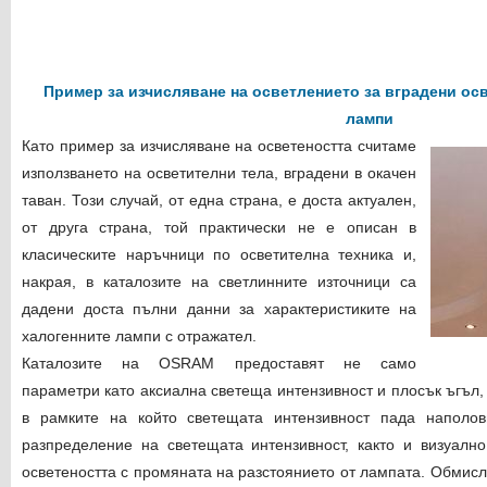
Пример за изчисляване на осветлението за вградени осв
лампи
Като пример за изчисляване на осветеността считаме
използването на осветителни тела, вградени в окачен
таван. Този случай, от една страна, е доста актуален,
от друга страна, той практически не е описан в
класическите наръчници по осветителна техника и,
накрая, в каталозите на светлинните източници са
дадени доста пълни данни за характеристиките на
халогенните лампи с отражател.
Каталозите на OSRAM предоставят не само
параметри като аксиална светеща интензивност и плосък ъгъл,
в рамките на който светещата интензивност пада наполов
разпределение на светещата интензивност, както и визуалн
осветеността с промяната на разстоянието от лампата. Обмисл