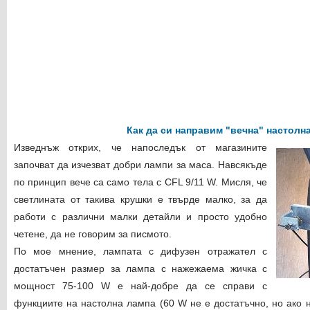
Как да си направим "вечна" настолн
Изведнъж открих, че напоследък от магазините
започват да изчезват добри лампи за маса. Навсякъде
по принцип вече са само тела с CFL 9/11 W. Мисля, че
светлината от такива крушки е твърде малко, за да
работи с различни малки детайли и просто удобно
четене, да не говорим за писмото.
По мое мнение, лампата с дифузен отражател с
достатъчен размер за лампа с нажежаема жичка с
мощност 75-100 W е най-добре да се справи с
функциите на настолна лампа (60 W не е достатъчно, но ако 