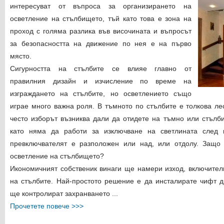
интересуват от въпроса за организирането на
осветление на стълбището, тъй като това е зона на
проход с голяма разлика във височината и въпросът
за безопасността на движение по нея е на първо
място.
Сигурността на стълбите се влияе главно от
правилния дизайн и изчисление по време на
изграждането на стълбите, но осветлението също
играе много важна роля. В тъмното по стълбите е толкова ле
често изборът възниква дали да отидете на тъмно или стълб
като няма да работи за изключване на светлината след 
превключвателят е разположен или над, или отдолу. Защо
осветление на стълбището?
Икономичният собственик винаги ще намери изход, включител
на стълбите. Най-простото решение е да инсталирате чифт д
ще контролират захранването ...
Прочетете повече >>>