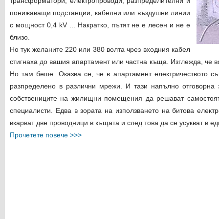
трансформатори, електропроводи, разпределителни и
понижаващи подстанции, кабелни или въздушни линии
с мощност 0,4 kV ... Накратко, пътят не е лесен и не е
близо.
Но тук желаните 220 или 380 волта чрез входния кабел
стигнаха до вашия апартамент или частна къща. Изглежда, че в
Но там беше. Оказва се, че в апартамент електричеството с
разпределено в различни мрежи. И тази напълно отговорна 
собствениците на жилищни помещения да решават самостоя
специалисти. Едва в зората на използването на битова елект
вкарват две проводници в къщата и след това да се усукват в едн
Прочетете повече >>>