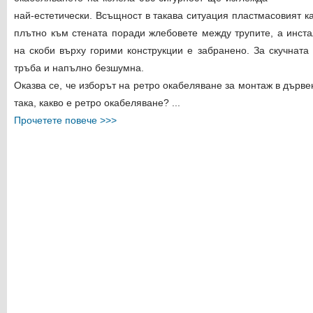
най-естетически. Всъщност в такава ситуация пластмасовият 
плътно към стената поради жлебовете между трупите, а инст
на скоби върху горими конструкции е забранено. За скучната
тръба и напълно безшумна.
Оказва се, че изборът на ретро окабеляване за монтаж в дърв
така, какво е ретро окабеляване? ...
Прочетете повече >>>