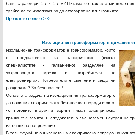
баня с размери 1,7 х 1,7 м2.Питаме се: какъв е минималния
трябва да се използват, за да отговарят на изискванията ...
Прочетете повече >>>
Изолационен трансформатор в домашен е
Изолационен трансформатор е трансформатор, който
е предназначен за електрическо (казват
специалистите - галванично) разделяне на
захранващата мрежа и потребителя на
електроенергия. Потребителите сме ние и защо ни
разделяме? За безопасност!
Основната задача на изолационния трансформатор е
да повиши електрическата безопасност поради факта,
че неговите вторични вериги нямат електрическа
връзка със земята, и следователно със заземен неутрал на т
източник на напрежение.
В този случай възникването на електрическа повреда на кутият