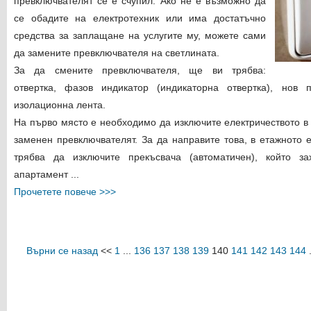
превключвателят се е счупил. Ако не е възможно да
се обадите на електротехник или има достатъчно
средства за заплащане на услугите му, можете сами
да замените превключвателя на светлината.
За да смените превключвателя, ще ви трябва:
отвертка, фазов индикатор (индикаторна отвертка), нов 
изолационна лента.
На първо място е необходимо да изключите електричеството в
заменен превключвателят. За да направите това, в етажното 
трябва да изключите прекъсвача (автоматичен), който з
апартамент ...
Прочетете повече >>>
Върни се назад
<<
1
...
136
137
138
139
140
141
142
143
144