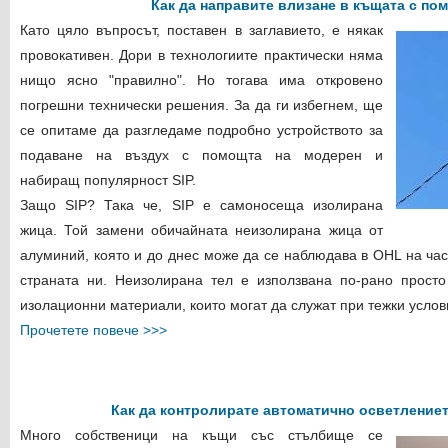
Как да направите влизане в къщата с пом
Като цяло въпросът, поставен в заглавието, е някак
провокативен. Дори в технологиите практически няма
нищо ясно "правилно". Но тогава има откровено
погрешни технически решения. За да ги избегнем, ще
се опитаме да разгледаме подробно устройството за
подаване на въздух с помощта на модерен и
набиращ популярност SIP.
Защо SIP? Така че, SIP е самоносеща изолирана
жица. Той замени обичайната неизолирана жица от
алуминий, която и до днес може да се наблюдава в OHL на час
страната ни. Неизолирана тел е използвана по-рано прост
изолационни материали, които могат да служат при тежки услови
Прочетете повече >>>
Как да контролирате автоматично осветление
Много собственици на къщи със стълбище се