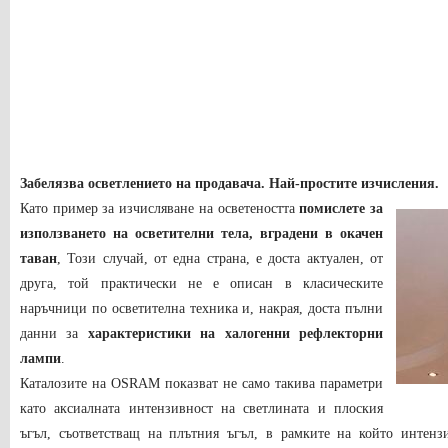
Забелязва осветлението на продавача. Най-простите изчисления.
Като пример за изчисляване на осветеността
помислете за
използването на осветителни тела, вградени в окачен
таван
, Този случай, от една страна, е доста актуален, от
друга, той практически не е описан в класическите
наръчници по осветителна техника и, накрая, доста пълни
данни за
характеристики на халогенни рефлекторни
лампи
.
Каталозите на OSRAM показват не само такива параметри
като аксиалната интензивност на светлината и плоския
ъгъл, съответстващ на плътния ъгъл, в рамките на който интензи