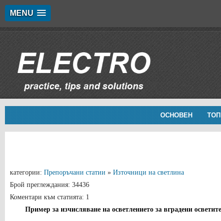
MENU
ОСНОВЕН
ТОП
категории:
Препоръчани статии
»
Източници на светлина
Брой преглеждания: 34436
Коментари към статията: 1
Пример за изчисляване на осветлението за вградени осветит