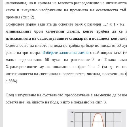
наполовина, но и кривата на ъгловото разпределение на интензитета 
както и визуално изображение на промяната на осветеността тъй 
променя (фиг. 2).
Обмислете първо задачата да осветите баня с размери 1,7 х 1,7 м2
минималният брой халогенни лампи, които трябва да се и
изискванията на съществуващите стандарти и всъщност кои ламп
Осветеността на нивото на пода не трябва да бъде по-ниска от 50 лу
равна на три метра.
Изберете халогенна лампа
с най-широк ъгъл (60
малко надвишаващо 50 лукса на разстояние 3 м. Такава л
Характеристиките му са показани на фиг. 1 и 2 (за да се по
интензивността на светлината и осветеността, числата, посочени на 
с 36%).
След извършване на съответното преобразуване е възможно да се ко
осветяване) на нивото на пода, както е показано на фиг. 3.