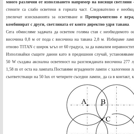
много различни от използването например на висящи светлини
-
стените са слабо осветени в горната част. Следователно е необх
увеличат изискванията за осветяване и
Препоръчително е вгра
комбинират с други, светлината от които директно удря тавана
.
Сега обмисляме задачата да осветим голяма стая с необходимото о
височина 0,8 м от пода с височина на тавана 2,8 м. Избираме ла
отново TITAN с широк ъгъл от 60 градуса, за да намалим неравностит
Използвайки същите данни като в предишния случай, установяваме
50 W създава аксиална осветеност на разглежданата височина 277 л
1,58 m от оста на лампата.Поставяме вградените лампи с халогенни л
съответстващи на 50 lux от четирите съседни лампи, да са в контакт, к