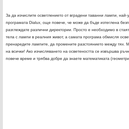
За да изчислите осветлението от вградени таванни лампи, най-
програмата Dialux, още повече, че може да бъде изтеглена без
разглеждате различни директории. Просто е необходимо в стая
тела с лампи в реалния живот, а самата програма обмисля осве
пренаредите лампите, да промените разстоянието между тях. М
на всички! Ако изчисляването на осветеността се извършва ръч
повече време и трябва добре да знаете математиката (геометри