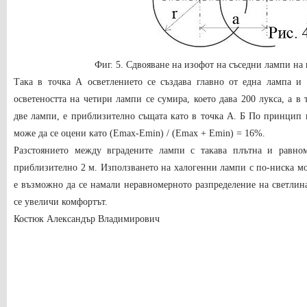
Фиг. 5. Сдвояване на изофот на съседни лампи на
Така в точка А осветлението се създава главно от една лампа и 
осветеността на четири лампи се сумира, което дава 200 лукса, а в 
две лампи, е приблизително същата като в точка А. Б По принцип 
може да се оцени като (Emax-Emin) / (Emax + Emin) = 16%.
Разстоянието между вградените лампи с такава плътна и равном
приблизително 2 м. Използването на халогенни лампи с по-ниска мо
е възможно да се намали неравномерното разпределение на светлина
се увеличи комфортът.
Костюк Александър Владимирович