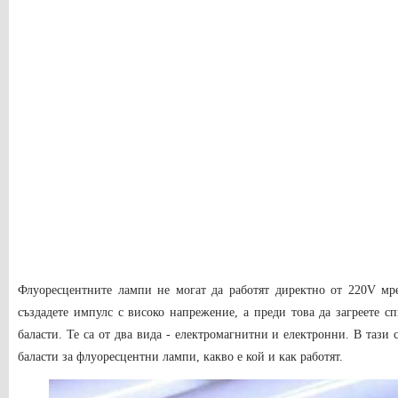
Флуоресцентните лампи не могат да работят директно от 220V мре
създадете импулс с високо напрежение, а преди това да загреете с
баласти. Те са от два вида - електромагнитни и електронни. В тази 
баласти за флуоресцентни лампи, какво е кой и как работят.