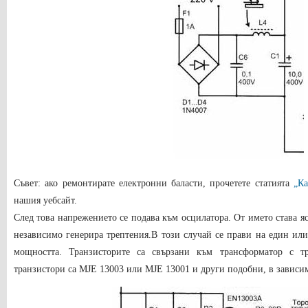
Съвет: ако ремонтирате електронни баласти, прочетете статията
„Ка
нашия уебсайт.
След това напрежението се подава към осцилатора. От името става яс
независимо генерира трептения.В този случай се прави на един или
мощността. Транзисторите са свързани към трансформатор с т
транзистори са MJE 13003 или MJE 13001 и други подобни, в зависим