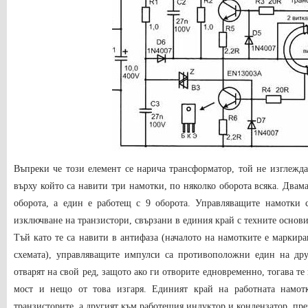
Въпреки че този елемент се нарича трансформатор, той не изглежда
върху който са навити три намотки, по няколко оборота всяка. Двама
оборота, а един е работещ с 9 оборота. Управляващите намотки 
изключване на транзистори, свързани в единия край с техните основи
Тъй като те са навити в антифаза (началото на намотките е маркир
схемата), управляващите импулси са противоположни един на друг
отварят на свой ред, защото ако ги отворите едновременно, тогава те
мост и нещо от това изгаря. Единият край на работната намот
транзисторите, а другият към работещия индуктор и кондензатор, през