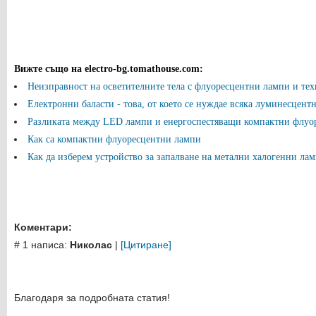
Вижте също на electro-bg.tomathouse.com
:
Неизправност на осветителните тела с флуоресцентни лампи и те
Електронни баласти - това, от което се нуждае всяка луминесцент
Разликата между LED лампи и енергоспестяващи компактни флуо
Как са компактни флуоресцентни лампи
Как да изберем устройство за запалване на метални халогенни ла
Коментари:
# 1 написа:
Николас
|
[Цитиране]
Благодаря за подробната статия!