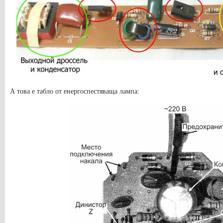
А това е табло от енергоспестяваща лампа: