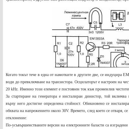
Когато токът тече в една от намотките в другите две, се индуцира EM
води до превключване на транзистора. Осцилаторът е настроен на чест
20 kHz. Именно този елемент е постоянен ток към променлив честоте
За стартиране на генератора е инсталиран динистор, той включва 
върху него достигне определена стойност. Обикновено се инсталира
обхвата на напрежението около 30V. Времето, след което се отваря, се
отклонение:
По-усъвършенстваните версии на електронните баласти са изградени 