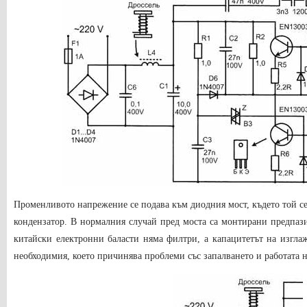
Променливото напрежение се подава към диодния мост, където той с
кондензатор. В нормалния случай пред моста са монтирани предпаз
китайски електронни баласти няма филтри, а капацитетът на изгла
необходимия, което причинява проблеми със запалването и работата н