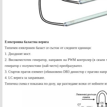
Електронна баластна верига
Типичен електронен баласт се състои от следните единици:
1. Диодният мост.
2. Високочестотен генератор, направен на PWM контролер (в скъпи 
генератор с полумостови (най-често) преобразувател.
3. Стартов прагов елемент (обикновено DB3 динистор с прагово нап
4. LC верига за захранване.
Типична схема е показана по-долу, ще разгледаме всеки от нейните в