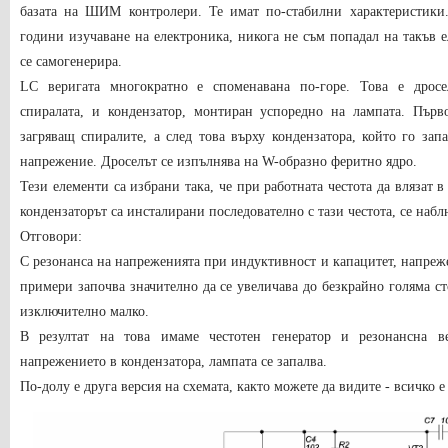
базата на ШИМ контролери. Те имат по-стабилни характеристики.
години изучаване на електроника, никога не съм попадал на такъв ел
се самогенерира.
LC веригата многократно е споменавана по-горе. Това е дросе
спиралата, и кондензатор, монтиран успоредно на лампата. Първо
загряващ спиралите, а след това върху кондензатора, който го зап
напрежение. Дроселът се изпълнява на W-образно феритно ядро.
Тези елементи са избрани така, че при работната честота да влязат 
кондензаторът са инсталирани последователно с тази честота, се наб
Отговори:
С резонанса на напреженията при индуктивност и капацитет, напреж
примери започва значително да се увеличава до безкрайно голяма ст
изключително малко.
В резултат на това имаме честотен генератор и резонансна в
напрежението в кондензатора, лампата се запалва.
По-долу е друга версия на схемата, както можете да видите - всичко 