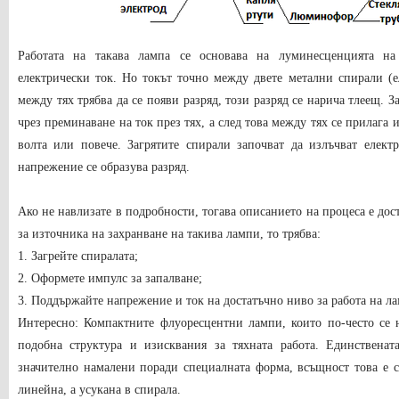
Работата на такава лампа се основава на луминесценцията на 
електрически ток. Но токът точно между двете метални спирали (ел
между тях трябва да се появи разряд, този разряд се нарича тлеещ. З
чрез преминаване на ток през тях, а след това между тях се прилага
волта или повече. Загрятите спирали започват да излъчват елект
напрежение се образува разряд.
Ако не навлизате в подробности, тогава описанието на процеса е дос
за източника на захранване на такива лампи, то трябва:
1. Загрейте спиралата;
2. Оформете импулс за запалване;
3. Поддържайте напрежение и ток на достатъчно ниво за работа на ла
Интересно: Компактните флуоресцентни лампи, които по-често се на
подобна структура и изисквания за тяхната работа. Единственат
значително намалени поради специалната форма, всъщност това е с
линейна, а усукана в спирала.