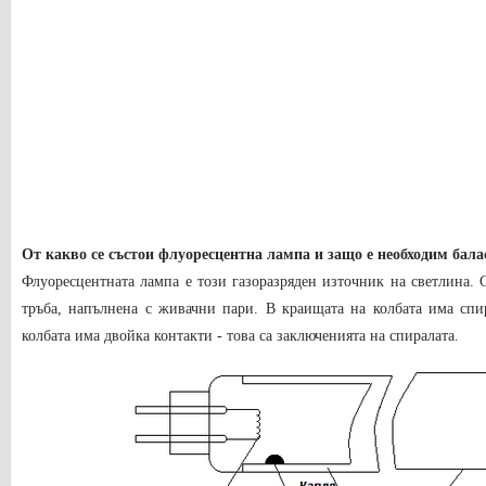
От какво се състои флуоресцентна лампа и защо е необходим бала
Флуоресцентната лампа е този газоразряден източник на светлина. 
тръба, напълнена с живачни пари. В краищата на колбата има спи
колбата има двойка контакти - това са заключенията на спиралата.