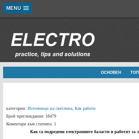
MENU
ОСНОВЕН
ТОП
категории:
Източници на светлина
,
Как работи
Брой преглеждания: 18479
Коментари към статията: 1
Как са подредени електронните баласти и работят за