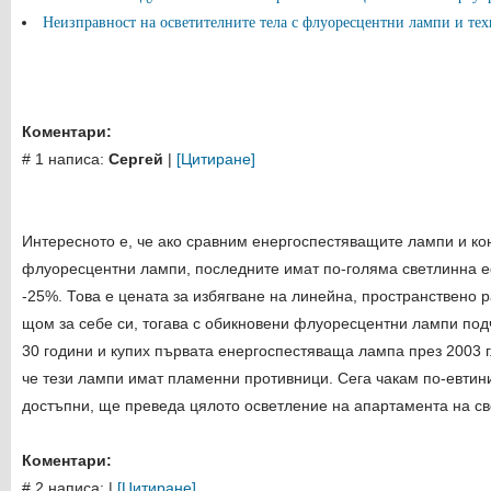
Неизправност на осветителните тела с флуоресцентни лампи и те
Коментари:
# 1 написа:
Сергей
|
[Цитиране]
Интересното е, че ако сравним енергоспестяващите лампи и к
флуоресцентни лампи, последните имат по-голяма светлинна е
-25%. Това е цената за избягване на линейна, пространствено 
щом за себе си, тогава с обикновени флуоресцентни лампи под
30 години и купих първата енергоспестяваща лампа през 2003 г
че тези лампи имат пламенни противници. Сега чакам по-евтини
достъпни, ще преведа цялото осветление на апартамента на св
Коментари:
# 2 написа:
|
[Цитиране]