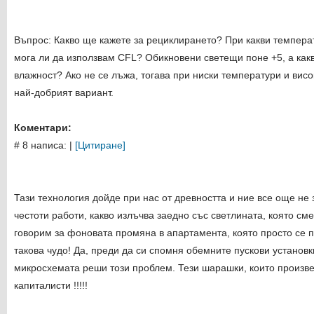
Въпрос: Какво ще кажете за рециклирането? При какви темпера
мога ли да използвам CFL? Обикновени светещи поне +5, а какв
влажност? Ако не се лъжа, тогава при ниски температури и висо
най-добрият вариант.
Коментари:
# 8 написа:
|
[Цитиране]
Тази технология дойде при нас от древността и ние все още не 
честоти работи, какво излъчва заедно със светлината, която см
говорим за фоновата промяна в апартамента, която просто се 
такова чудо! Да, преди да си спомня обемните пускови установк
микросхемата реши този проблем. Тези шарашки, които произве
капиталисти !!!!!