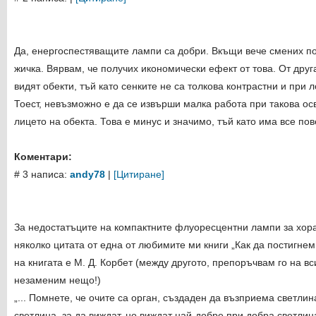
Да, енергоспестяващите лампи са добри. Вкъщи вече смених п
жичка. Вярвам, че получих икономически ефект от това. От друга
видят обекти, тъй като сенките не са толкова контрастни и при 
Тоест, невъзможно е да се извърши малка работа при такова ос
лицето на обекта. Това е минус и значимо, тъй като има все по
Коментари:
# 3 написа:
andy78
|
[Цитиране]
За недостатъците на компактните флуоресцентни лампи за хора
няколко цитата от една от любимите ми книги „Как да постигнем
на книгата е М. Д. Корбет (между другото, препоръчвам го на вс
незаменим нещо!)
„... Помнете, че очите са орган, създаден да възприема светлин
светлина, за да виждат, но виждат най-добре при добра светлина