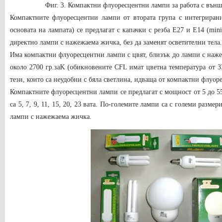
Фиг. 3. Компактни флуоресцентни лампи за работа с вън
Компактните флуоресцентни лампи от втората група с интегрирани
основата на лампата) се предлагат с капачки с резба E27 и E14 (min
директно лампи с нажежаема жичка, без да заменят осветителни тела.
Има компактни флуоресцентни лампи с цвят, близък до лампи с наже
около 2700 гр.
за
K (обикновените CFL имат цветна температура от 
тези, които са неудобни с бяла светлина, идваща от компактни флуор
Компактните флуоресцентни лампи се предлагат с мощност от 5 до 5
са 5, 7, 9, 11, 15, 20, 23 вата. По-големите лампи са с големи разме
лампи с нажежаема жичка.