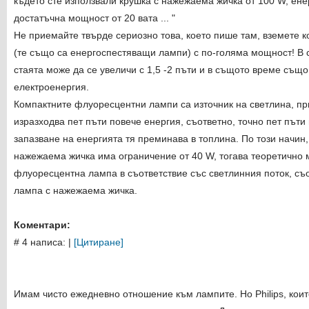
където сте използвали крушка с нажежаема жичка от 100 W, ен
достатъчна мощност от 20 вата ... "
Не приемайте твърде сериозно това, което пише там, вземете
(те също са енергоспестяващи лампи) с по-голяма мощност! В
стаята може да се увеличи с 1,5 -2 пъти и в същото време също
електроенергия.
Компактните флуоресцентни лампи са източник на светлина, при
изразходва пет пъти повече енергия, съответно, точно пет пъти
запазване на енергията тя преминава в топлина. По този начин,
нажежаема жичка има ограничение от 40 W, тогава теоретично 
флуоресцентна лампа в съответствие със светлинния поток, съ
лампа с нажежаема жичка.
Коментари:
# 4 написа:
|
[Цитиране]
Имам чисто ежедневно отношение към лампите. Но Philips, кои