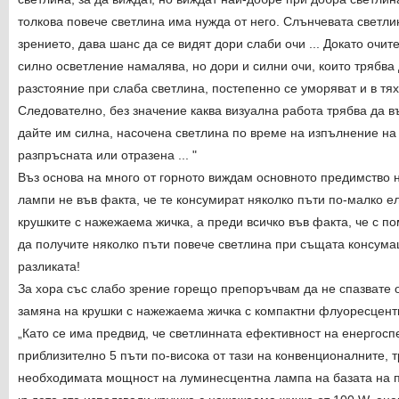
толкова повече светлина има нужда от него. Слънчевата светли
зрението, дава шанс да се видят дори слаби очи ... Докато очите
силно осветление намалява, но дори и силни очи, които трябва
разстояние при слаба светлина, постепенно се уморяват и в тя
Следователно, без значение каква визуална работа трябва да въ
дайте им силна, насочена светлина по време на изпълнение на 
разпръсната или отразена ... "
Въз основа на много от горното виждам основното предимство 
лампи не във факта, че те консумират няколко пъти по-малко е
крушките с нажежаема жичка, а преди всичко във факта, че с 
да получите няколко пъти повече светлина при същата консума
разликата!
За хора със слабо зрение горещо препоръчвам да не спазвате 
замяна на крушки с нажежаема жичка с компактни флуоресцент
„Като се има предвид, че светлинната ефективност на енергос
приблизително 5 пъти по-висока от тази на конвенционалните, 
необходимата мощност на луминесцентна лампа на базата на 