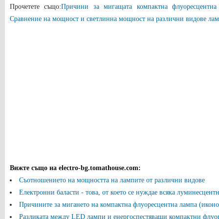
Прочетете също:
Причини за мигащата компактна флуоресцентна
Сравнение на мощност и светлинна мощност на различни видове ла
Вижте също на electro-bg.tomathouse.com
:
Съотношението на мощността на лампите от различни видове
Електронни баласти - това, от което се нуждае всяка луминесцент
Причините за мигането на компактна флуоресцентна лампа (иконом
Разликата между LED лампи и енергоспестяващи компактни флуо