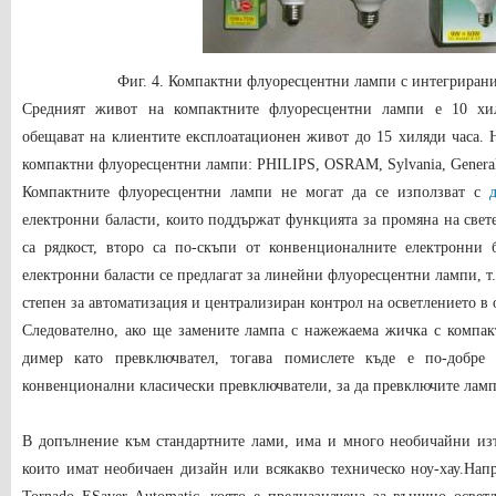
Фиг. 4. Компактни флуоресцентни лампи с интегрирани
Средният живот на компактните флуоресцентни лампи е 10 хил
обещават на клиентите експлоатационен живот до 15 хиляди часа.
компактни флуоресцентни лампи: PHILIPS, OSRAM, Sylvania, General 
Компактните флуоресцентни лампи не могат да се използват с
електронни баласти, които поддържат функцията за промяна на свет
са рядкост, второ са по-скъпи от конвенционалните електронни б
електронни баласти се предлагат за линейни флуоресцентни лампи, т.
степен за автоматизация и централизиран контрол на осветлението в 
Следователно, ако ще замените лампа с нажежаема жичка с компак
димер като превключвател, тогава помислете къде е по-добре
конвенционални класически превключватели, за да превключите ламп
В допълнение към стандартните лами, има и много необичайни изт
които имат необичаен дизайн или всякакво техническо ноу-хау.Напр