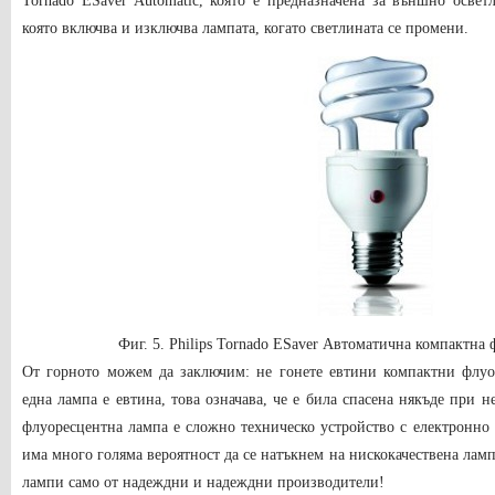
Tornado ESaver Automatic, която е предназначена за външно освет
която включва и изключва лампата, когато светлината се промени.
Фиг. 5. Philips Tornado ESaver Автоматична компактна
От горното можем да заключим: не гонете евтини компактни флуо
една лампа е евтина, това означава, че е била спасена някъде при 
флуоресцентна лампа е сложно техническо устройство с електронно 
има много голяма вероятност да се натъкнем на нискокачествена ламп
лампи само от надеждни и надеждни производители!