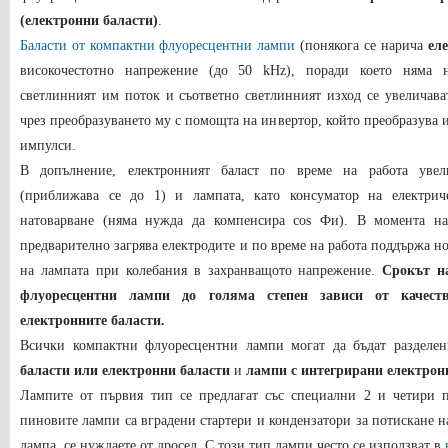
(електронни баласти)
.
Баласти от компактни флуоресцентни лампи
(понякога се нарича
ел
високочестотно напрежение (до 50 kHz), поради което няма н
светлинният им поток и съответно светлинният изход се увеличават
чрез преобразуването му с помощта на инвертор, който преобразува 
импулси.
В допълнение, електронният баласт по време на работа уве
(приближава се до 1) и лампата, като консуматор на електриче
натоварване (няма нужда да компенсира cos
Фи). В момента на 
предварително загрява електродите и по време на работа поддържа 
на лампата при колебания в захранващото напрежение.
Срокът н
флуоресцентни лампи до голяма степен зависи от качест
електронните баласти.
Всички компактни флуоресцентни лампи могат да бъдат разделе
баласти или електронни баласти
и
лампи с интегрирани електрон
Лампите от първия тип се предлагат със специални 2 и четири п
пиновите лампи са вградени стартери и кондензатори за потискане н
лампа, се нуждаете от дросел. С този тип лампи често се използват в