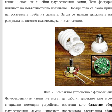
конвенционалните линейни флуоресцентни лампи
, Тези фосфор
плътност на повърхностното излъчване. Поради това се оказа при
изпускателната тръба на лампата. За да се намали дължината на
разделена на няколко взаимосвързани къси секции.
Фиг.
2.
Компактно устройство с флуоресцен
Флуоресцентните лампи не могат да работят директно към мрежа
специални помощни устройства, известни като
баластно обо
флуоресцентни лампи използват модерни
тата
електронно обо