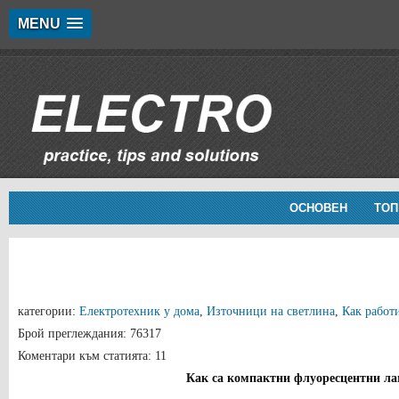
MENU
ОСНОВЕН
ТОП
категории:
Електротехник у дома
,
Източници на светлина
,
Как работ
Брой преглеждания: 76317
Коментари към статията: 11
Как са компактни флуоресцентни л