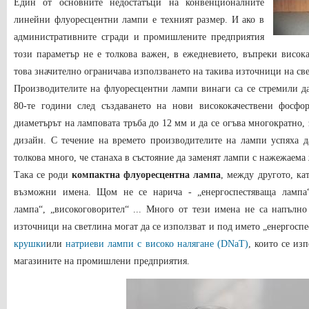
Един от основните недостатъци на конвенционалните
линейни флуоресцентни лампи е техният размер. И ако в
административните сгради и промишлените предприятия
този параметър не е толкова важен, в ежедневието, въпреки висок
това значително ограничава използването на такива източници на св
Производителите на флуоресцентни лампи винаги са се стремили да
80-те години след създаването на нови висококачествени фосф
диаметърът на ламповата тръба до 12 мм и да се огъва многократно, 
дизайн. С течение на времето производителите на лампи успяха д
толкова много, че станаха в състояние да заменят лампи с нажежаема
Така се роди
компактна флуоресцентна лампа
, между другото, к
възможни имена. Щом не се нарича - „енергоспестяваща лампа“,
лампа“, „високоговорител“ ... Много от тези имена не са напълн
източници на светлина могат да се използват и под името „енергосп
крушки
или
натриеви лампи с високо налягане (DNaT)
, които се из
магазините на промишлени предприятия.