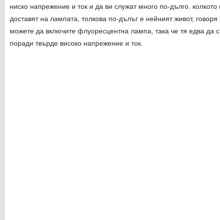
ниско напрежение и ток и да ви служат много по-дълго. колкото
доставят на лампата, толкова по-дълъг е нейният живот, говоря
можете да включите флуоресцентна лампа, така че тя едва да с
поради твърде високо напрежение и ток.