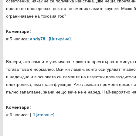
осветление, някак не се получиха наистина. Две неща спонтанн
просто не проверявах, докато не смених самите крушки. Може б
ограничаване на токовия ток?
Коментари:
# 5 написа:
andy78
|
[Цитиране]
Валери, ако лампите увеличават яркостта през първата минута 
тогава това е нормално. Всички лампи, които осигуряват плавно
и надеждно и в основата си лампите на известни производители,
електроника, имат тази функция. Ако лампата промени яркостта
пълно запалване, значи нещо вече не е наред. Най-вероятно ня
Коментари:
# 6 написа:
|
[Цитиране]