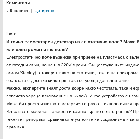
Коментари:
# 9 написа:
|
[Цитиране]
ilmir
И точно елементарен детектор на ел.статично поле? Може
или електромагнитно поле?
Електростатично поле възниква при триене на пластмаса с вълн
от катодни лъчи, но не и в 220V мрежи. Съществуващите индик
(имам Stenley) отговарят както на статични, така и на електром
честотата е десетки килогерц, това се усеща допълнително.
Махно
, експертите знаят доста добре както честотата, така и 
повечето хора (с изключение на живак). И кое устройство е из
Може би просто изпитвате истеричен страх от технологичния пр
Използвате мобилен телефон и компютър, не е ли страшно? Пр
техните препоръки, сравнявайте успехите на социализма и капи
премине.