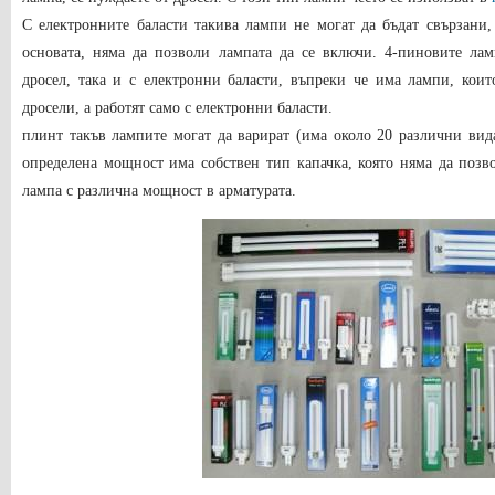
С електронните баласти такива лампи не могат да бъдат свързани, 
основата, няма да позволи лампата да се включи. 4-пиновите лам
дросел, така и с електронни баласти, въпреки че има лампи, коит
дросели, а работят само с електронни баласти.
плинт
такъв
лампите могат да варират (има около 20 различни вид
определена мощност има собствен тип капачка, която няма да поз
лампа с различна мощност в арматурата.