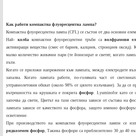
Как работи компактна флуоресцентна лампа?
Компактна флуоресцентна лампа (CFL) се състои от два основни елем
Най-
колба
компактни флуоресцентни тръби са
волфрамови ел
активиращи вещества (смес от бариев, калциев, стронциев оксид). К
малко количество живачни пари (те йонизират и светят, когато лампа
пъти.
Когато се приложи напрежение към лампата, между електродите възн
запалва. Когато лампата работи, по-голямата част от светлина
ултравиолетовия обхват (около 98% от цялото излъчване). За да се п
вътрешността на крушката е покрита
фосфор
.
L
yuminofor
като се 
започва да свети
, Цветът на тази светлина зависи от състава на ф
лампата зависи от качеството на фосфора, защото именно фосфоръ
осветление.
При производството на компактни флуоресцентни лампи се изп
рядкоземен фосфор
, Такива фосфори са приблизително 30 до 40 пъ