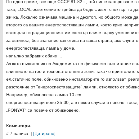
По едно време, все още СССР 81-82 г., той пише завършване в 
така, LOCAL осветлението трябва да бъде с жълт спектър, то 
жичка. Локално означава машина и десктоп. но общото може да 
второто са вашите енергоспестяващи лампи, което крие неприят
изхвърлят и радиационният им спектър влияе върху умствените 
за евтиност, без значение как отива на ваша страна, ако счупит
енергоспестяваща лампа у дома.
напълно забравих обаче ...
Аз като възпитаник на Академията по физическо възпитание св
влиянието на гео и технопатогенните зони. така че приятелите 
ел.статично поле, обикновено инсталаторите го използват, реаг
разстояние от "енергоспестяващите" лампи, отколкото от обикн
Например, обикновена лампа 10 cm.
енергоспестяващи поне 25-30, а в някои случаи и повече. тоес
„FONYAT“ са повече от обикновено.
Коментари:
# 7 написа:
|
[Цитиране]