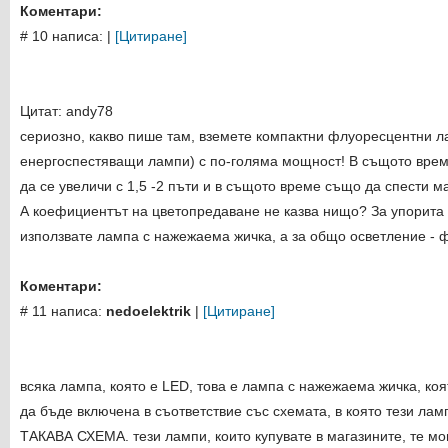
Коментари:
# 10 написа:
|
[Цитиране]
Цитат: andy78
сериозно, какво пише там, вземете компактни флуоресцентни л
енергоспестяващи лампи) с по-голяма мощност! В същото врем
да се увеличи с 1,5 -2 пъти и в същото време също да спести м
А коефициентът на цветопредаване не казва нищо? За упорита 
използвате лампа с нажежаема жичка, а за общо осветление - 
Коментари:
# 11 написа:
nedoelektrik
|
[Цитиране]
всяка лампа, която е LED, това е лампа с нажежаема жичка, ко
да бъде включена в съответствие със схемата, в която тези ла
ТАКАВА СХЕМА. тези лампи, които купувате в магазините, те мог