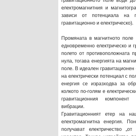
гравитационното поле води до
електромагнитния и магнитогр
зависи от потенциала на п
гравитационно и електрическо).
Промяната в магнитното поле 
едновременно електрическо и г
полето от противоположната п
нула, тогава енергията на магн
поле. В идеален гравитационен
на електрически потенциал с по
енергия се изразходва за об
колкото по-голям е електрическ
гравитационния компонент н
вибрации.
Гравитационният етер на на
електромагнитна енергия. По
получават електричество „от