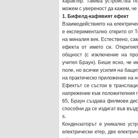
характер. Такива устройства п
можем с увереност да кажем, че
1. Бифелд-кафявият ефект
Взаимодействието на електриче
е експериментално открито от Т
на миналия век. Естествено, са
ефекта от името си. Откритие
общност (с изключение на пр
учител Браун). Беше ясно, че 
поле, но всички усилия на бащи
на практическо приложение на 
Ефектът се състои в транслаци
напрежение към положителния п
65, Браун създава филмови дис
способни да се издигат във възд
s.
Кондензаторът е уникално устр
електрически етер, две електр