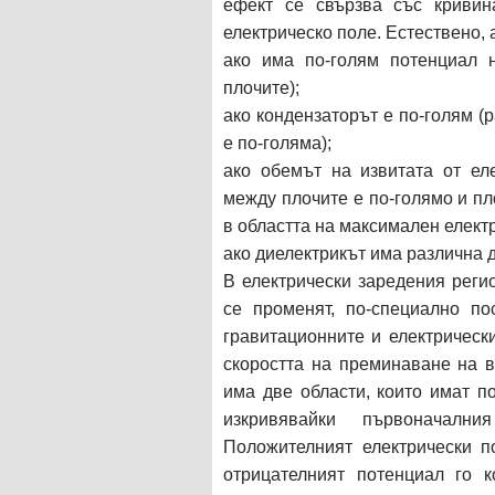
ефект се свързва със кривин
електрическо поле. Естествено,
ако има по-голям потенциал 
плочите);
ако кондензаторът е по-голям (
е по-голяма);
ако обемът на извитата от ел
между плочите е по-голямо и пл
в областта на максимален елект
ако диелектрикът има различна д
В електрически заредения реги
се променят, по-специално по
гравитационните и електрическ
скоростта на преминаване на 
има две области, които имат п
изкривявайки първоначалн
Положителният електрически п
отрицателният потенциал го к