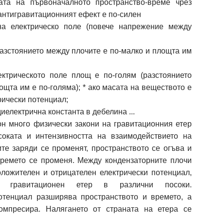
ата на първоначалното пространство-време чрез
 антигравитационният ефект е по-силен
на електрическо поле (повече напрежение между
разстоянието между плочите е по-малко и площта им
ектрическото поле площ е по-голям (разстоянието
ощта им е по-голяма); * ако масата на веществото е
рически потенциал;
иелектрична константа в дебелина ...
он много физически закони на гравитационния етер
соката и интензивността на взаимодействието на
ите заряди се променят, пространството се огъва и
времето се променя. Между кондензаторните плочи
оложителен и отрицателен електрически потенциал,
ия гравитационен етер в различни посоки.
отенциал разширява пространството и времето, а
омпресира. Налягането от страната на етера се