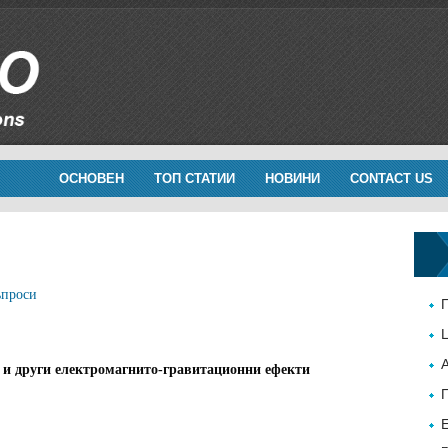
ОСНОВЕН
ТОП СТАТИИ
НОВИНИ
CONTACT US
ъпроси
 и други електромагнито-гравитационни ефекти