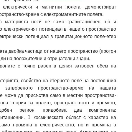
 електрически и магнитни полета, демонстрират
остранство-време с електромагнитните полета.
а материята носи не само гравитационен, но и
ло електрическият потенциал в нашето пространство
лектрически потенциал в гравитационното поле-етер
ата двойка частици от нашето пространство (протон
яди на положителни и отрицателни знаци.
троните е точно равен в целия затворен обем на
атерията, свойство на етерното поле на постоянния
а затвореното пространство-време на нашата
ле може да присъства само в местни пространства-
нна теория за полето, пространството и времето,
добен регион, придобива два компонента:
витационни. В космическата област с характер на
само промяна в електрическото, но и промяна в