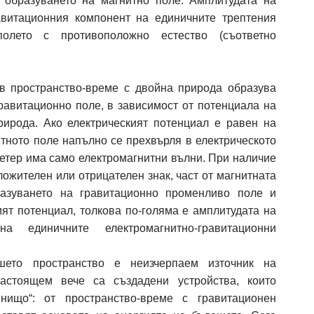
 образуването на магнитно поле. Амплитудата на
авитационния компонент на единичните трептения
олето с противоположно естество (съответно
в пространство-време с двойна природа образува
равитационно поле, в зависимост от потенциала на
рирода. Ако електрическият потенциал е равен на
итното поле напълно се прехвърля в електрическото
 етер има само електромагнитни вълни. При наличие
ложителен или отрицателен знак, част от магнитната
разуването на гравитационно променливо поле и
ият потенциал, толкова по-голяма е амплитудата на
а единичните електромагнитно-гравитационни
шето пространство е неизчерпаем източник на
настоящем вече са създадени устройства, които
 нищо“: от пространство-време с гравитационен