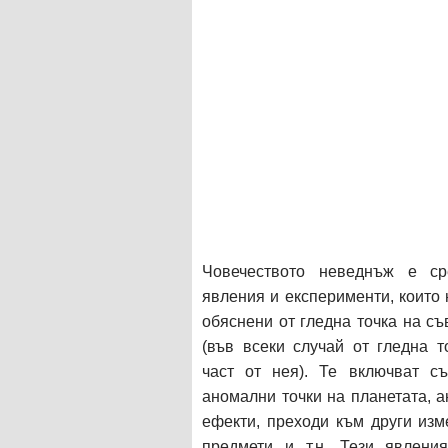
Човечеството неведнъж е с
явления и експерименти, които 
обяснени от гледна точка на с
(във всеки случай от гледна т
част от нея). Те включват с
аномални точки на планетата, 
ефекти, преходи към други изм
предмети и т.н. Тези явлени