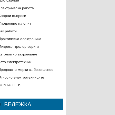
приложение
Електрическа работа
Спорни въпроси
Споделяне на опит
Как работи
Практическа електроника
Микроконтролер вериги
Автономно захранване
Авто електротехник
Предпазни мерки за безопасност
Относно електротехниците
CONTACT US
БЕЛЕЖКА