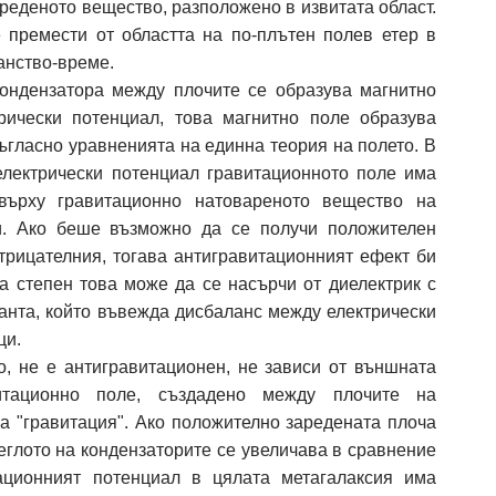
реденото вещество, разположено в извитата област.
 премести от областта на по-плътен полев етер в
анство-време.
ондензатора между плочите се образува магнитно
рически потенциал, това магнитно поле образува
ъгласно уравненията на единна теория на полето. В
електрически потенциал гравитационното поле има
 върху гравитационно натовареното вещество на
и. Ако беше възможно да се получи положителен
отрицателния, тогава антигравитационният ефект би
на степен това може да се насърчи от диелектрик с
анта, който въвежда дисбаланс между електрически
ци.
ло, не е антигравитационен, не зависи от външната
витационно поле, създадено между плочите на
на "гравитация". Ако положително заредената плоча
теглото на кондензаторите се увеличава в сравнение
ационният потенциал в цялата метагалаксия има