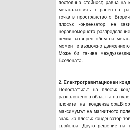
постоянна стойност, равна на 
метагалаксията е равен на гра
точка в пространството. Втори
плосък кондензатор, не зав
неравномерното разпределение 
целия затворен обем на метаг
момент е възможно движението 
Може би такива междузвездн
Вселената.
2. Електрогравитационен кон
Недостатъкът на плосък кон
разположено в областта на нуле
плочите на кондензатора.Вто
максимумът на магнитното поле
знак. За плосък кондензатор то
свойства. Друго решение на т