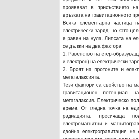
проявяват в присъствието на
връзката на гравитационното пр
Всяка елементарна частица н
електрически заряд, но като ця
е равен на нула. Липсата на е
се дължи на два фактора:
1. Равенство на етер-образуващ
и електрон) на електрически зар
2. Броят на протоните и елек
метагалаксията.
Тези фактори са свойство на м
гравитационен потенциал н
метагалаксия. Електрическо по
време. От гледна точка на еди
радиацията, пресичаща по
електромагнитни и магнитогра
двойна електрогравитация не 