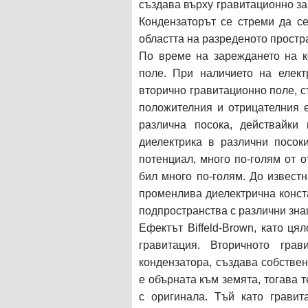
създава върху гравитационно за
Кондензаторът се стреми да се
областта на разреденото простр
По време на зареждането на к
поле. При наличието на елект
вторично гравитационно поле, с
положителния и отрицателния 
различна посока, действайки
диелектрика в различни посок
потенциал, много по-голям от 
бил много по-голям. До извест
променлива диелектрична конст
подпространства с различни зна
Ефектът Biffeld-Brown, като ця
гравитация. Вторичното гра
кондензатора, създава собстве
е обърната към земята, тогава 
с оригинала. Тъй като гравит