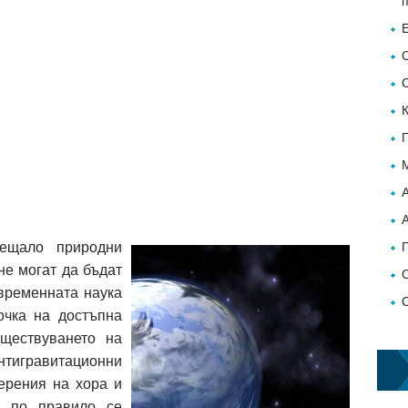
рещало природни
не могат да бъдат
ъвременната наука
очка на достъпна
ъществуването на
антигравитационни
ерения на хора и
я по правило се