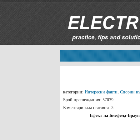
категории:
Интересни факти
,
Спорни в
Брой преглеждания: 57039
Коментари към статията: 3
Ефект на Биефелд-Браун