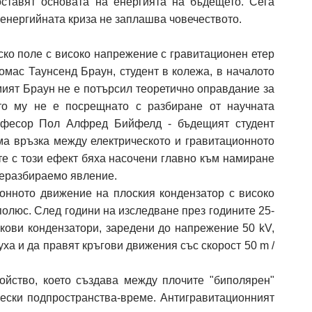
оставят основата на енергията на бъдещето. Сега
 енергийната криза не заплашва човечеството.
ско поле с високо напрежение с гравитационен етер
омас Таунсенд Браун, студент в колежа, в началото
мият Браун не е потърсил теоретично оправдание за
то му не е посрещнато с разбиране от научната
офесор Пол Алфред Бийфелд - бъдещият студент
има връзка между електрическото и гравитационното
те с този ефект бяха насочени главно към намиране
неразбираемо явление.
онното движение на плоския кондензатор с високо
олюс. След години на изследване през годините 25-
кови кондензатори, заредени до напрежение 50 kV,
уха и да правят кръгови движения със скорост 50 m /
ойство, което създава между плочите "биполярен"
ически подпространства-време. Антигравитационният