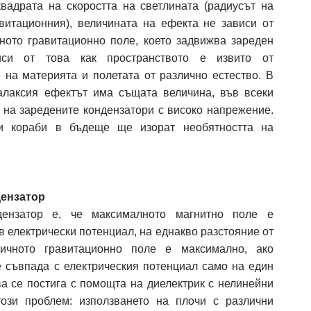
квадрата на скоростта на светлината (радиусът на
витационния), величината на ефекта не зависи от
чното гравитационно поле, което задвижва зареден
иси от това как пространството е извито от
на материята и полетата от различно естество. В
алаксия ефектът има същата величина, във всеки
на заредените кондензатори с високо напрежение.
и кораби в бъдеще ще изорат необятността на
дензатор
дензатор е, че максималното магнитно поле е
в електрически потенциал, на еднакво разстояние от
ричното гравитационно поле е максимално, ако
 съвпада с електрическия потенциал само на един
ва се постига с помощта на диелектрик с нелинейни
ози проблем: използването на плочи с различни