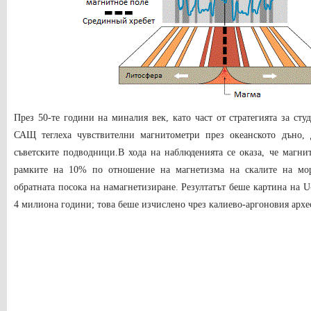
През 50-те години на миналия век, като част от стратегията за ст
САЩ теглеха чувствителни магнитометри през океанското дъно, 
съветските подводници.В хода на наблюденията се оказа, че магнит
рамките на 10% по отношение на магнетизма на скалите на мор
обратната посока на намагнетизиране. Резултатът беше картина на U
4 милиона години; това беше изчислено чрез калиево-аргоновия архе