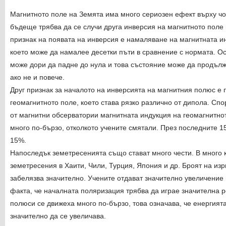
Магнитното поле на Земята има много сериозен ефект върху чов
бъдеще трябва да се случи друга инверсия на магнитното поле
признак на появата на инверсия е намаляване на магнитната и
което може да намалее десетки пъти в сравнение с нормата. О
може дори да падне до нула и това състояние може да продълж
ако не и повече.
Друг признак за началото на инверсията на магнитния полюс е
геомагнитното поле, което става рязко различно от дипола. Сп
от магнитни обсерватории магнитната индукция на геомагнитно
много по-бързо, отколкото учените смятали. През последните 15
15%.
Напоследък земетресенията също стават много чести. В много 
земетресения в Хаити, Чили, Турция, Япония и др. Броят на из
забелязва значително. Учените отдават значително увеличение 
факта, че началната поляризация трябва да играе значителна р
полюси се движеха много по-бързо, това означава, че енергията 
значително да се увеличава.