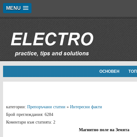
MENU
ОСНОВЕН
ТОП
категории:
Препоръчани статии
»
Интересни факти
Брой преглеждания: 6284
Коментари към статията: 2
Магнитно поле на Земята