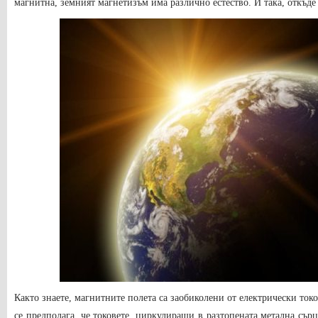
магнитна, земният магнетизъм има различно естество. И така, откъде
Както знаете, магнитните полета са заобиколени от електрически ток
се предполага, че токовете, циркулиращи в разтопената метална сър