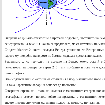
Въпреки че динамо ефектът не е проучен подробно, въртенето на Зем
генерирането на течения, които се предполага, че са източник на маг
Сондата Mariner 2, която изследва Венера, установи, че Венера няма
ядрото му, подобно на ядрото на Земята, съдържа достатъчно желязо.
Решението е, че периодът на въртене на Венера около оста й е 
генераторът на Венера се върти 243 пъти по-бавно и това не е дос
динамо ефект.
Взаимодействайки с частици от слънчевия вятър, магнитното поле на 
на така наречените аврори в близост до полюсите.
Северната страна на иглата на компаса е магнитният северен полю
географския северен полюс, който на практика е магнитният юже
знаете, противоположни магнитни полюси взаимно се привличат.