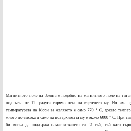
Магнитното поле на Земята е подобно на магнитното поле на гига
под ъгъл от 11 градуса спрямо оста на въртенето му. Но има е
температурата на Кюри за желязото е само 770 ° C, докато темпера
много по-висока и само на повърхността му е около 6000 ° C. При та
би могъл да поддържа намагнитването си. И тъй, тъй като сърц