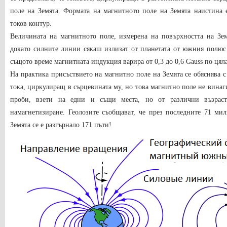
поле на Земята. Формата на магнитното поле на Земята наистина 
токов контур.
Величината на магнитното поле, измерена на повърхността на Зем
докато силните линии сякаш излизат от планетата от южния полюс
същото време магнитната индукция варира от 0,3 до 0,6 Gauss по цял
На практика присъствието на магнитно поле на Земята се обяснява 
тока, циркулиращ в сърцевината му, но това магнитно поле не винаг
проби, взети на едни и същи места, но от различни възраст
намагнетизиране. Геолозите съобщават, че през последните 71 ми
Земята се е разгърнало 171 пъти!