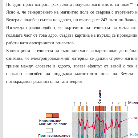
Но един прост въпрос: „как земята получава магнитното си поле?“ - 
Ясно е, че генерирането на магнитно поле се свързва с въртенето н
Венера с подобен състав на ядрото, но въртяща се 243 пъти по-бавно
Изглежда правдоподобно, че въртенето на течността на металната
голямата част от това ядро, създава картина на въртящ се проводник
работи като електрически генератор.
Конвекцията в течността на външната част на ядрото води до нейна
означава, че електропроводимият материал се движи спрямо магнит
триене между слоевете в ядрото, тогава ефектът от завой с ток 
напълно способен да поддържа магнитното поле на Земята.
потвърждават реалността на тази теория.