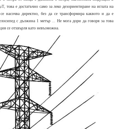
T, това е достатъчно само за леко дезориентиране на иглата на
се насочва директно, без да се трансформира каквото и да е
лосипед с дължина 1 метър ... Не мога дори да говоря за това
ция се отхвърля като невъзможна.