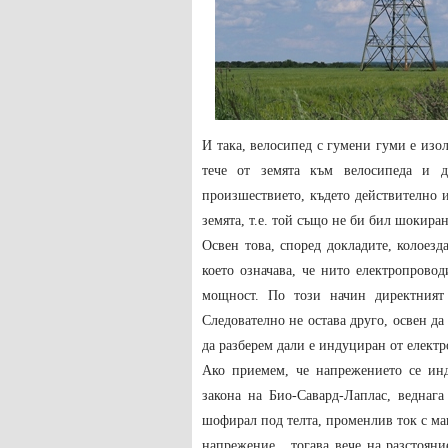
И така, велосипед с гумени гуми е изол
тече от земята към велосипеда и д
произшествието, където действително 
земята, т.е. той също не би бил шокиран
Освен това, според докладите, колоезд
което означава, че нито електропрово
мощност. По този начин директният 
Следователно не остава друго, освен д
да разберем дали е индуциран от елект
Ако приемем, че напрежението се ин
закона на Био-Савард-Лаплас, веднага
шофирал под телта, променлив ток с мак
напрежение , тогава вече на разстоян