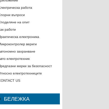
приложение
Електрическа работа
Спорни въпроси
Споделяне на опит
Как работи
Практическа електроника
Микроконтролер вериги
Автономно захранване
Авто електротехник
Предпазни мерки за безопасност
Относно електротехниците
CONTACT US
БЕЛЕЖКА