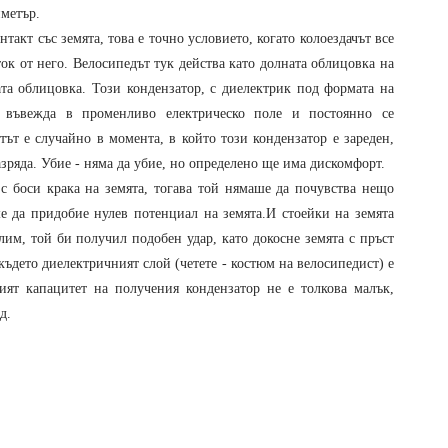
иметър.
такт със земята, това е точно условието, когато колоездачът все
ок от него. Велосипедът тук действа като долната облицовка на
ата облицовка. Този кондензатор, с диелектрик под формата на
е въвежда в променливо електрическо поле и постоянно се
тът е случайно в момента, в който този кондензатор е зареден,
азряда. Убие - няма да убие, но определено ще има дискомфорт.
с боси крака на земята, тогава той нямаше да почувства нещо
е да придобие нулев потенциал на земята.И стоейки на земята
им, той би получил подобен удар, като докосне земята с пръст
 където диелектричният слой (четете - костюм на велосипедист) е
кият капацитет на получения кондензатор не е толкова малък,
д.