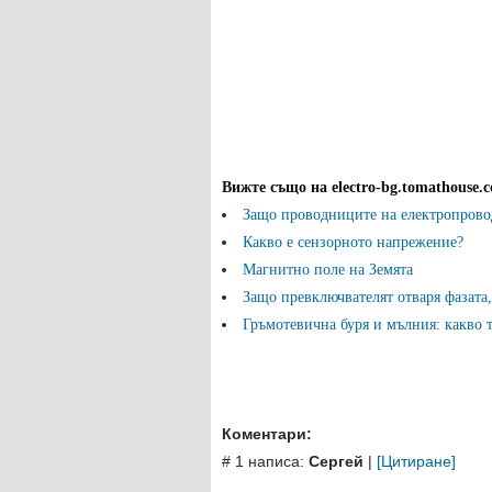
Вижте също на electro-bg.tomathouse.
Защо проводниците на електропрово
Какво е сензорното напрежение?
Магнитно поле на Земята
Защо превключвателят отваря фазата,
Гръмотевична буря и мълния: какво т
Коментари:
# 1 написа:
Сергей
|
[Цитиране]