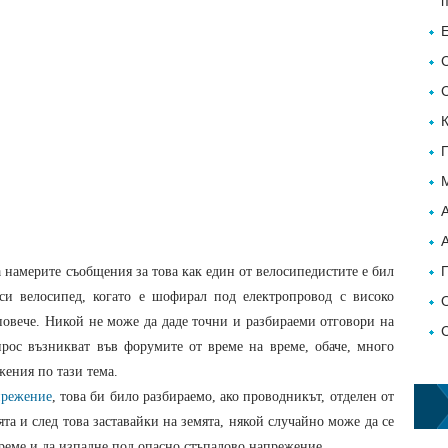
 намерите съобщения за това как един от велосипедистите е бил
 си велосипед, когато е шофирал под електропровод с високо
овече. Никой не може да даде точни и разбираеми отговори на
рос възникват във форумите от време на време, обаче, много
ения по тази тема.
прежение
, това би било разбираемо, ако проводникът, отделен от
ята и след това заставайки на земята, някой случайно може да се
реме и да изпадне под опасно стъпалово напрежение.