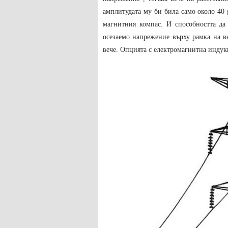
амплитудата му би била само около 40 μ
магнитния компас. И способността да 
осезаемо напрежение върху рамка на ве
вече. Опцията с електромагнитна индук