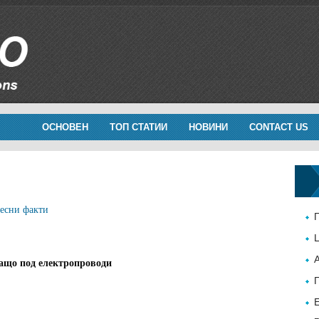
ОСНОВЕН
ТОП СТАТИИ
НОВИНИ
CONTACT US
есни факти
ащо под електропроводи