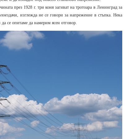
чината през 1928 г. три коня загиват на тротоара в Ленинград за
олоездачи, изглежда не се говори за напрежение в стъпка. Нека
да се опитаме да намерим ясен отговор.