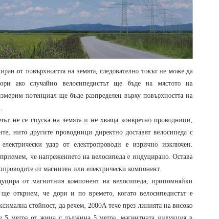
иран от повърхността на земята, следователно токът не може да
ори ако случайно велосипедистът ще бъде на мястото на
измерим потенциал ще бъде разпределен върху повърхността на
.
ачът не се спуска на земята и не хваща конкретно проводници,
дите, нито другите проводници директно доставят велосипеда с
електрически удар от електропроводи е изрично изключен.
а приемем, че напрежението на велосипеда е индуцирано. Остава
ропроводите от магнитен или електрически компонент.
дуцира от магнитния компонент на велосипеда, припомняйки
 ще открием, че дори и по времето, когато велосипедистът е
симална стойност, да речем, 2000А тече през линията на високо
ие 5 метра от жица с дължина 5 метра, магнитната индукция в