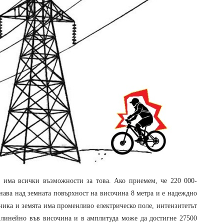
о има всички възможности за това. Ако приемем, че 220 000-
нава над земната повърхност на височина 8 метра и е надеждно
ника и земята има променливо електрическо поле, интензитетът
 линейно във височина и в амплитуда може да достигне 27500