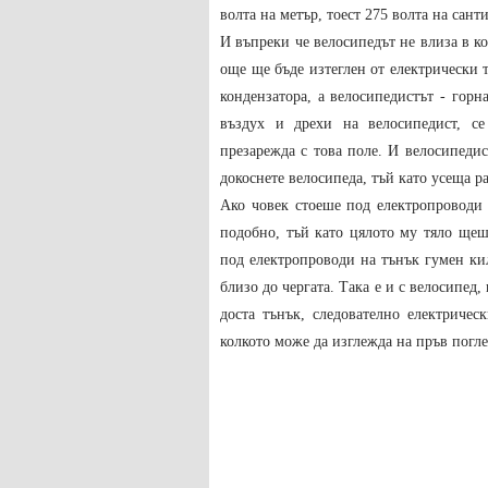
волта на метър, тоест 275 волта на сант
И въпреки че велосипедът не влиза в кон
още ще бъде изтеглен от електрически т
кондензатора, а велосипедистът - горн
въздух и дрехи на велосипедист, с
презарежда с това поле. И велосипедис
докоснете велосипеда, тъй като усеща р
Ако човек стоеше под електропроводи 
подобно, тъй като цялото му тяло щеш
под електропроводи на тънък гумен кил
близо до чергата. Така е и с велосипед,
доста тънък, следователно електричес
колкото може да изглежда на пръв погле