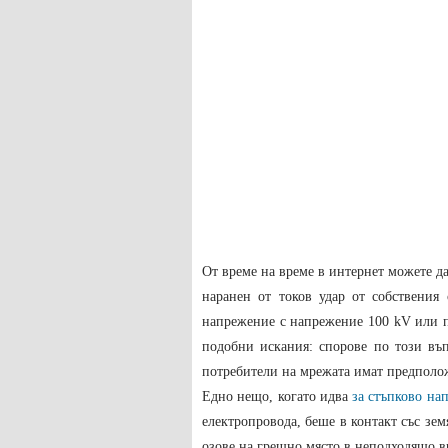
От време на време в интернет можете да
наранен от токов удар от собствения
напрежение с напрежение 100 kV или п
подобни искания: спорове по този въп
потребители на мрежата имат предполож
Едно нещо, когато идва
за стъпково на
електропровода, беше в контакт със зем
озове на грешно място в неподходящо в