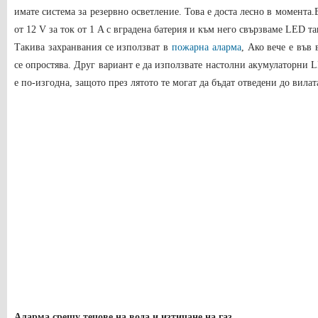
имате система за резервно осветление. Това е доста лесно в момент
от 12 V за ток от 1 A ​​с вградена батерия и към него свързваме LED 
Такива захранвания се използват в
пожарна аларма
, Ако вече е във
се опростява. Друг вариант е да използвате настолни акумулаторни
е по-изгодна, защото през лятото те могат да бъдат отведени до вилат
Аларма срещу течове на вода и изтичане на газ