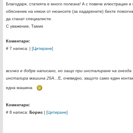
Благодаря, статията е много полезна! А с повече илюстрации и
обяснение на някои от нюансите (за надарените) бихте помогна
да станат специалисти.
С уважение, Тамик
Коментари:
# 7 написа:
|
[Цитиране]
всичко е добре написано, но защо при инсталиране на гнезда 
инсталира машина 25А…
Е, очевидно, защото само един конта
една машина
Коментари:
# 8 написа:
Борис
|
[Цитиране]