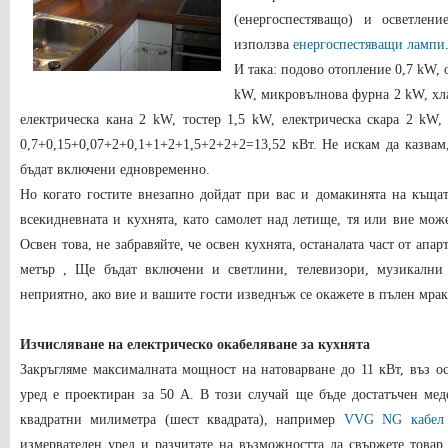
(енергоспестяващо) и осветлен
използва
енергоспестяващи лампи
И така: подово отопление 0,7 kW, 
kW, микровълнова фурна 2 kW, хл
електрическа кана 2 kW, тостер 1
,
5 kW, електрическа скара 2 kW
0
,
7+0
,
15+0
,
07+2+0
,
1+1+2+1
,
5+2+2+2=13
,
52 кВт. Не искам да казвам
бъдат включени едновременно.
Но когато гостите внезапно дойдат при вас и домакинята на къща
всекидневната и кухнята, като самолет над летище, тя или вие мож
Освен това, не забравяйте, че освен кухнята, останалата част от апа
метър , Ще бъдат включени и светлини, телевизори, музикални
неприятно, ако вие и вашите гости изведнъж се окажете в пълен мрак 
Изчисляване на електрическо окабеляване за кухнята
Закръгляме максималната мощност на натоварване до 11 кВт, въз ос
уред е проектиран за 50 А. В този случай ще бъде достатъчен мед
квадратни милиметра (шест квадрата), например
VVG NG кабел
измервателен уред и разчитате на възможността да свържете товар 