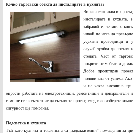
Колко търговски обекта да инсталирате в кухнята?
Винаги възниква въпросът,
инсталирате в кухнята, 
забравяйте, че много конт
никой не иска да превърне
усукани проводници и у
случай трябва да поставит
стената. Част от търго
покрити от мебели и домак
Добре проектиран проек
половината от успеха. Ако
и на каква височина ще 
опрости работата на електротехници, ремонтници и довършители и
сами не сте в състояние да съставите проект, след това изберете комп
сигурност ще помогнат.
Подсветка в кухнята
Тъй като кухнята и тоалетната са „задължителни” помещения за цял