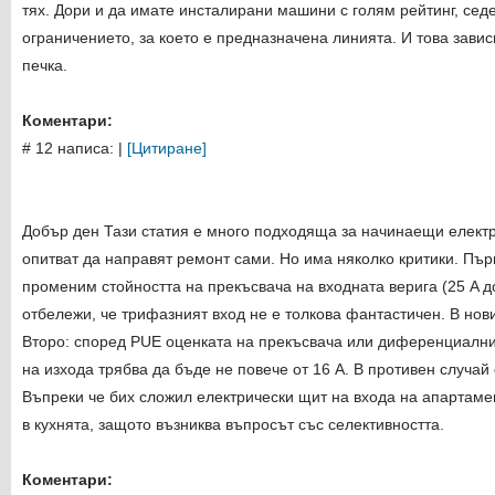
тях. Дори и да имате инсталирани машини с голям рейтинг, сед
ограничението, за което е предназначена линията. И това завис
печка.
Коментари:
# 12 написа:
|
[Цитиране]
Добър ден Тази статия е много подходяща за начинаещи електр
опитват да направят ремонт сами. Но има няколко критики. Пъ
променим стойността на прекъсвача на входната верига (25 A до 
отбележи, че трифазният вход не е толкова фантастичен. В нови
Второ: според PUE оценката на прекъсвача или диференциални
на изхода трябва да бъде не повече от 16 А. В противен случай
Въпреки че бих сложил електрически щит на входа на апартамен
в кухнята, защото възниква въпросът със селективността.
Коментари: