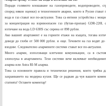
Поради голямото влошаване на газопроводите, водопроводите, с
според някои оценки) и техногенните аварии, които в Русия стават п
вода и газ стават все по-актуални. Това са евтини устройства с мощ
за концентрация на взривоопасен газ (бутан-пропан) GDR-220L с
изтичане на вода LD 63HS със сирена от 898 рубли.
Ако вашият апартамент е на горните етажи на къщата, тогава изти
доведе до глоби от 500 000 рубли. и още. Течовете на газ водят д
входове. Следователно алармените системи стават все по-актуални.
Много аларми, използващи клетъчни комуникации, са в състоя
злополука в апартамента. Тези системи вече включват необходими
аларма или Astra RI-M аларма.
Това са основните правила и технически решения, които трябва д
захранването на модерна кухня. Ще се радвам да чуя вашите коме
статията! Оставете коментар!