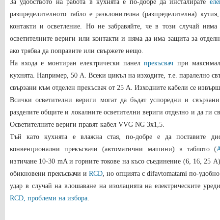
За удобството на работа в кухнята е по-добре да инсталирате
еле
разпределителното табло е разклонителна (разпределителна) кутия,
контакти и осветление. Но не забравяйте, че в този случай няма
осветителните вериги или контакти и няма да има защита за отделн
ако трябва да поправите или свържете нещо.
На входа е монтиран електрически панел
прекъсвач
при максимал
кухнята. Например, 50 А. Всеки цикъл на изходите, т.е. паралелно свъ
свързани към отделен прекъсвач от 25 A. Изходните кабели се извър
Всички осветителни вериги могат да бъдат успоредни и свързан
разделите общите и локалните осветителни вериги отделно и да ги с
Осветителните вериги правят кабел VVG NG 3x1
,
5.
Тъй като кухнята е влажна стая, по-добре е да поставите ди
конвенционални прекъсвачи (автоматични машини) в таблото (
изтичане 10-30 mA и горните токове на късо съединение (6, 16
,
25 А)
обикновени прекъсвачи и
RCD
, но опцията с difavtomatami по-удобно
удар в случай на влошаване на изолацията на електрическите уред
RCD, проблеми на избора
.