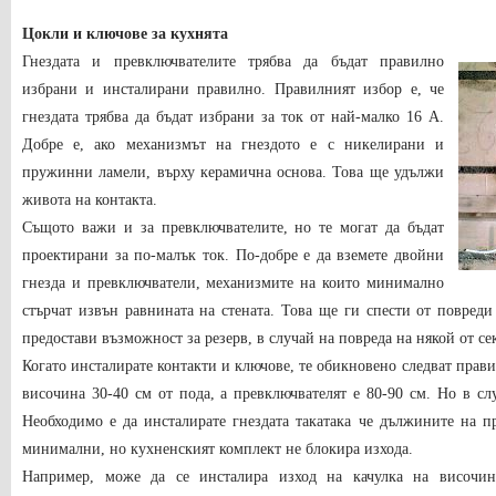
Цокли и ключове
за кухнята
Гнездата и превключвателите трябва да бъдат правилно
избрани и инсталирани правилно. Правилният избор е, че
гнездата трябва да бъдат избрани за ток от най-малко 16 А.
Добре е, ако механизмът на гнездото е с никелирани и
пружинни ламели, върху керамична основа. Това ще удължи
живота на контакта.
Същото важи и за превключвателите, но те могат да бъдат
проектирани за по-малък ток. По-добре е да вземете двойни
гнезда и превключватели, механизмите на които минимално
стърчат извън равнината на стената. Това ще ги спести от повред
предостави възможност за резерв, в случай на повреда на някой от се
Когато инсталирате контакти и ключове, те обикновено следват прави
височина 30-40 см от пода, а превключвателят е 80-90 см. Но в сл
Необходимо е да инсталирате гнездата така
така че дължините на п
минимални, но кухненският комплект не блокира изхода.
Например, може да се инсталира изход на качулка на височина