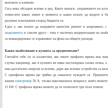
контакти и ключове.
Сега нека обсъдим всичко в ред. Както винаги, захранването на кухн
помислете какво имате в момента и какво искате да видите в бъ
разумни изисквания според бюджета си.
Едно е, ако искате да направите цялостен ремонт в апартамент, 
апартамента
и съвсем друго - това е частична модернизация на окаб
за командироване се изравняват на фона на общите разходи.
Какво окабеляване
в кухнята
за предпочитане?
Считайте себе си за късметлия, ако имате трифазна мрежа във ва
случва например, ако в кухнята ви няма инсталирана газова печка, а
има достатъчно енергия за всичко, дори ако всички устройства са вк
С еднофазна мрежа ще трябва да намалите нуждите си. Преценет
вашия
електромер
50 A, тогава максималната мощност, която можете 
11 kW. С трифазна мрежа можете да си позволите три пъти повече.