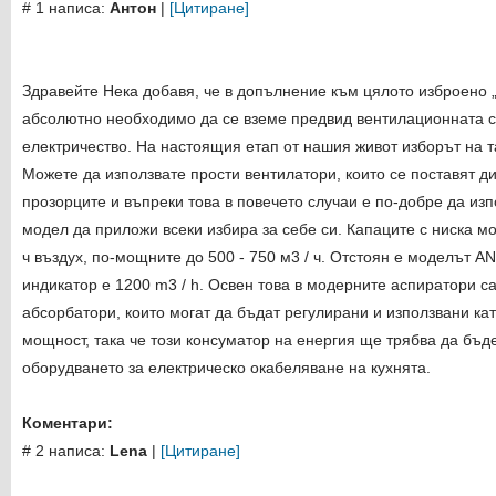
# 1 написа:
Антон
|
[Цитиране]
Здравейте Нека добавя, че в допълнение към цялото изброено 
абсолютно необходимо да се вземе предвид вентилационната с
електричество. На настоящия етап от нашия живот изборът на т
Можете да използвате прости вентилатори, които се поставят ди
прозорците и въпреки това в повечето случаи е по-добре да изп
модел да приложи всеки избира за себе си. Капаците с ниска м
ч въздух, по-мощните до 500 - 750 м3 / ч. Отстоян е моделът 
индикатор е 1200 m3 / h. Освен това в модерните аспиратори 
абсорбатори, които могат да бъдат регулирани и използвани кат
мощност, така че този консуматор на енергия ще трябва да бъде
оборудването за електрическо окабеляване на кухнята.
Коментари:
# 2 написа:
Lena
|
[Цитиране]