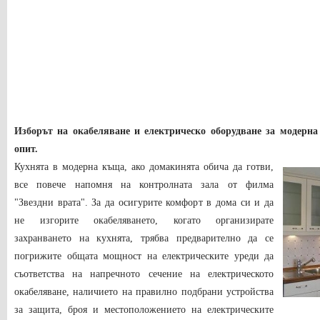
Изборът на окабеляване и електрическо оборудване за модерна
опит.
Кухнята в модерна къща, ако домакинята обича да готви,
все повече напомня на контролната зала от филма
"Звездни врата". За да осигурите комфорт в дома си и да
не изгорите окабеляването, когато организирате
захранването на кухнята, трябва предварително да се
погрижите общата мощност на електрическите уреди да
съответства на напречното сечение на електрическото
окабеляване, наличието на правилно подбрани устройства
за защита, броя и местоположението на електрическите