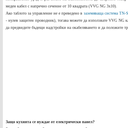
меден кабел с напречно сечение от 10 квадрата (VVG NG 3x10).
Ако таблото за управление не е преведено в
заземяваща система TN-
- нулев защитен проводник), тогава можете да използвате VVG NG ка
да предвидите бъдещи надстройки на окабеляването и да положите т
Защо кухнята се нуждае от електрически панел?