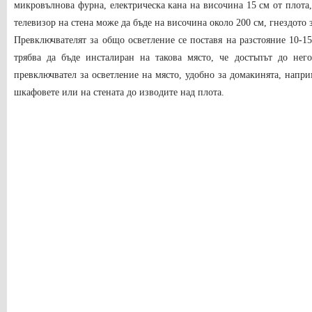
микровълнова фурна, електрическа кана на височина 15 см от плота, 
телевизор на стена може да бъде на височина около 200 см, гнездото 
Превключвателят за общо осветление се поставя на разстояние 10-1
трябва да бъде инсталиран на такова място, че достъпът до него
превключвател за осветление на място, удобно за домакинята, напр
шкафовете или на стената до изводите над плота.