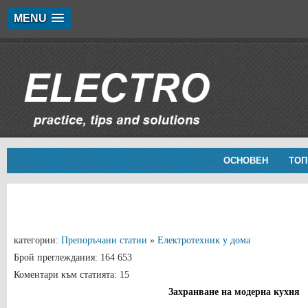
MENU
ОСНОВЕН
ТОП
категории:
Препоръчани статии
»
Електротехник у дома
Брой преглеждания: 164 653
Коментари към статията: 15
Захранване на модерна кухня