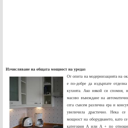
Изчисляване на общата мощност на уреда
в
От опита на модернизацията на ока
е по-добре да издърпате отделна
кухнята. Ако някой си спомня, н
масово въвеждане на автоматичн
сега съвсем различна ера и консу
увеличила драстично. Нека се
мощност на оборудването, като се
категория A или A + по отноше