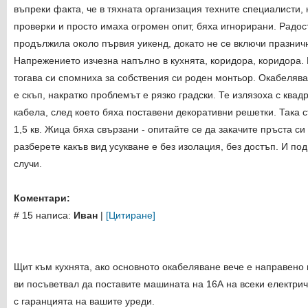
въпреки факта, че в тяхната организация техните специалисти, 
проверки и просто имаха огромен опит, бяха игнорирани. Радос
продължила около първия уикенд, докато не се включи празничн
Напрежението изчезна напълно в кухнята, коридора, коридора. 
тогава си спомниха за собствения си роден монтьор. Окабелява
е скъп, накратко проблемът е рязко градски. Те излязоха с квад
кабела, след което бяха поставени декоративни решетки. Така 
1,5 кв. Жица бяха свързани - опитайте се да закачите пръста си
разберете какъв вид усукване е без изолация, без достъп. И под
случи.
Коментари:
# 15 написа:
Иван
|
[Цитиране]
Щит към кухнята, ако основното окабеляване вече е направено 
ви посъветвал да поставите машината на 16А на всеки електрич
с гаранцията на вашите уреди.