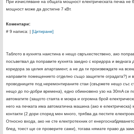
При изчисляване на общата мощност електрическата печка не 
мощност може да достигне 7 кВт.
Коментари:
# 9 написа:
|
[Цитиране]
Таблото в кухнята наистина е нещо свръхестествено, ако поправ
посъветвал да поправите кухнята заедно с коридора и веднага 
коридора за целия апартамент, а не да ги произвеждате на всек
направите помещението отделно също защитете оградата?) и ве
проводниците под неремонтираните стаи (свържете нещо със с
нещо до по-добри времена), едно обикновено узо на 30mA се п
автоматите (защото стаята е мокра и огромна брой електрическ
него на печката има автоматична машина (ако е електрическа) 
контакти (2 дори според мен много, трябва да пестите електрое
Относно входа, ако не сте електротехник от енергоснабдяването
блед, тоест ще се проверите сами), тогава нямате право да за