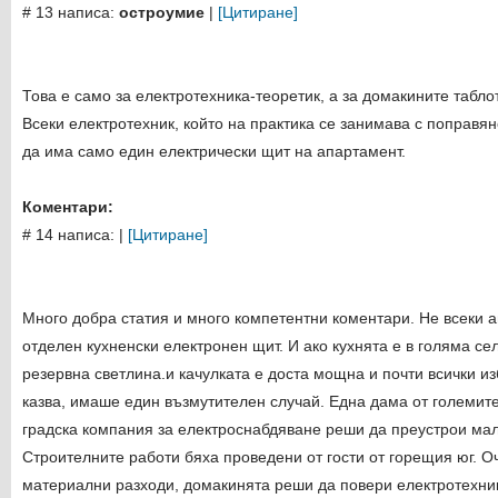
# 13 написа:
остроумие
|
[Цитиране]
Това е само за електротехника-теоретик, а за домакините таблот
Всеки електротехник, който на практика се занимава с поправян
да има само един електрически щит на апартамент.
Коментари:
# 14 написа:
|
[Цитиране]
Много добра статия и много компетентни коментари. Не всеки 
отделен кухненски електронен щит. И ако кухнята е в голяма с
резервна светлина.и качулката е доста мощна и почти всички и
казва, имаше един възмутителен случай. Една дама от големи
градска компания за електроснабдяване реши да преустрои мал
Строителните работи бяха проведени от гости от горещия юг. 
материални разходи, домакинята реши да повери електротехник