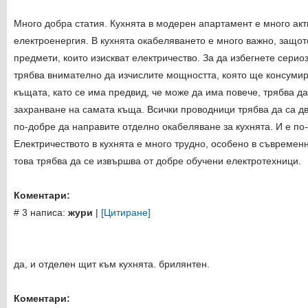
Много добра статия. Кухнята в модерен апартамент е много ак
електроенергия. В кухнята окабеляването е много важно, защот
предмети, които изискват електричество. За да избегнете сери
трябва внимателно да изчислите мощността, която ще консумир
къщата, като се има предвид, че може да има повече, трябва д
захранване на самата къща. Всички проводници трябва да са д
по-добре да направите отделно окабеляване за кухнята. И е по-
Електричеството в кухнята е много трудно, особено в съвременн
това трябва да се извършва от добре обучени електротехници.
Коментари:
# 3 написа:
жури
|
[Цитиране]
да, и отделен щит към кухнята. брилянтен.
Коментари: