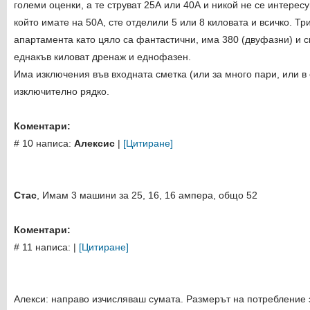
големи оценки, а те струват 25А или 40А и никой не се интерес
който имате на 50А, сте отделили 5 или 8 киловата и всичко. Т
апартамента като цяло са фантастични, има 380 (двуфазни) и с
еднакъв киловат дренаж и еднофазен.
Има изключения във входната сметка (или за много пари, или в 
изключително рядко.
Коментари:
# 10 написа:
Алексис
|
[Цитиране]
Стас
, Имам 3 машини за 25, 16, 16 ампера, общо 52
Коментари:
# 11 написа:
|
[Цитиране]
Алекси: направо изчисляваш сумата. Размерът на потребление з