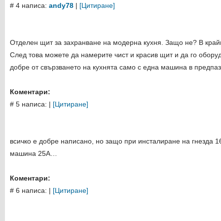
# 4 написа:
andy78
|
[Цитиране]
Отделен щит за захранване на модерна кухня. Защо не? В крайн
След това можете да намерите чист и красив щит и да го оборуд
добре от свързването на кухнята само с една машина в предпаз
Коментари:
# 5 написа:
|
[Цитиране]
всичко е добре написано, но защо при инсталиране на гнезда 1
машина 25А…
Коментари:
# 6 написа:
|
[Цитиране]