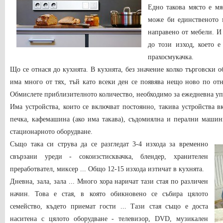
Едно такова място е мя
може би единственото м
направено от мебели. И
до този изход, което е
прахосмукачка.
Що се отнася до кухнята. В кухнята, без значение колко търговски о
има много от тях, тъй като всеки ден се появява нещо ново по о
Обмислете приблизителното количество, необходимо за ежедневна уп
Има устройства, които се включват постоянно, такива устройства 
печка, кафемашина (ако има такава), съдомиялна и перални маши
стационарното оборудване.
Също така си струва да се разгледат 3-4 изхода за временно
свързани уреди - сокоизстисквачка, блендер, хранителен
преработвател, миксер ... Общо 12-15 изхода изтичат в кухнята.
Дневна, зала, зала ... Много хора наричат ​​тази стая по различен
начин. Това е стая, в която обикновено се събира цялото
семейство, където приемат гости ... Тази стая също е доста
наситена с цялото оборудване - телевизор, DVD, музикален