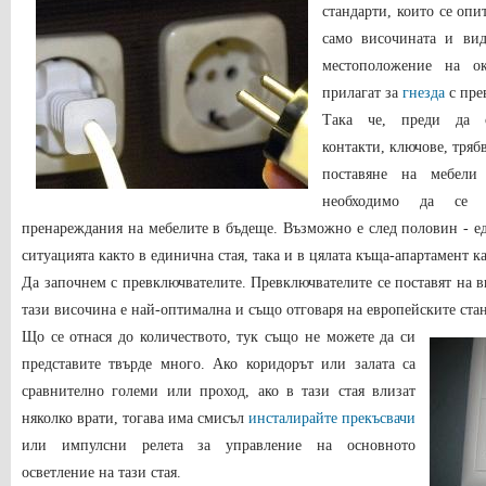
стандарти, които се опи
само височината и вид
местоположение на ок
прилагат за
гнезда
с пре
Така че, преди да о
контакти, ключове, тряб
поставяне на мебели
необходимо да се в
пренареждания на мебелите в бъдеще. Възможно е след половин - ед
ситуацията както в единична стая, така и в цялата къща-апартамент ка
Да започнем с превключвателите. Превключвателите се поставят на 
тази височина е най-оптимална и също отговаря на европейските ста
Що се отнася до количеството, тук също не можете да си
представите твърде много. Ако коридорът или залата са
сравнително големи или проход, ако в тази стая влизат
няколко врати, тогава има смисъл
инсталирайте прекъсвачи
или импулсни релета за управление на основното
осветление на тази стая.