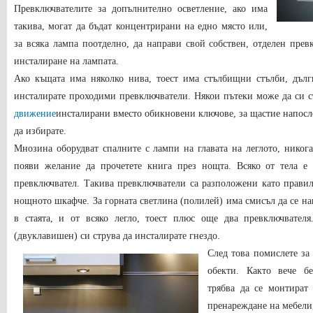
Превключвателите за допълнително осветление, ако има
такива, могат да бъдат концентрирани на едно място или,
за всяка лампа поотделно, да направи свой собствен, отделен прев
инсталиране на лампата.
Ако къщата има няколко нива, тоест има стълбищни стълби, дъл
инсталирате проходими превключватели. Някои пътеки може да си ст
движение
инсталирани вместо обикновени ключове, за щастие напосл
да избирате.
Мнозина оборудват спалните с лампи на главата на леглото, никога
появи желание да прочетете книга през нощта. Всяко от тела е 
превключвател. Такива превключватели са разположени като правил
нощното шкафче. За горната светлина (полилей) има смисъл да се нап
в стаята, и от всяко легло, тоест плюс още два превключвател
(двуклавишен) си струва да инсталирате гнездо.
След това помислете за
обекти. Както вече бе
трябва да се монтират 
пренареждане на мебели,