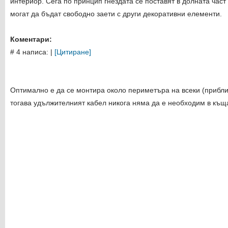
интериор. Сега по принцип гнездата се поставят в долната част 
могат да бъдат свободно заети с други декоративни елементи.
Коментари:
# 4 написа:
|
[Цитиране]
Оптимално е да се монтира около периметъра на всеки (приблиз
тогава удължителният кабел никога няма да е необходим в къщата