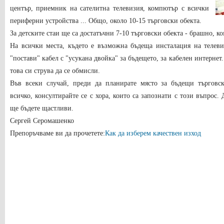
център, приемник на сателитна телевизия, компютър с всички
периферни устройства ... Общо, около 10-15 търговски обекта.
За детските стаи ще са достатъчни 7-10 търговски обекта - брашно, ко
На всички места, където е възможна бъдеща инсталация на телеви
"постави" кабел с "усукана двойка" за бъдещето, за кабелен интернет
това си струва да се обмисли.
Във всеки случай, преди да планирате място за бъдещи търговс
всичко, консултирайте се с хора, които са запознати с този въпрос.
ще бъдете щастливи.
Сергей Серомашенко
Препоръчваме ви да прочетете:
Как да изберем качествен изход