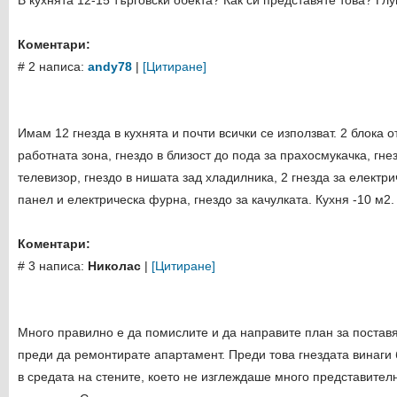
В кухнята 12-15 търговски обекта? Как си представяте това? Глу
Коментари:
# 2 написа:
andy78
|
[Цитиране]
Имам 12 гнезда в кухнята и почти всички се използват. 2 блока о
работната зона, гнездо в близост до пода за прахосмукачка, гне
телевизор, гнездо в нишата зад хладилника, 2 гнезда за електр
панел и електрическа фурна, гнездо за качулката. Кухня -10 м2.
Коментари:
# 3 написа:
Николас
|
[Цитиране]
Много правилно е да помислите и да направите план за поставя
преди да ремонтирате апартамент. Преди това гнездата винаги
в средата на стените, което не изглеждаше много представител