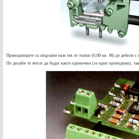
Проводниците са свързани към тях от тънки (0,08 кв. М) до дебели с 
По дизайн те могат да бъдат както единични (за един проводник), та