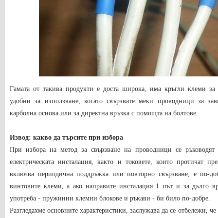
Гамата от такива продукти е доста широка, има кръгли клеми за
удобни за използване, когато свързвате меки проводници за за
карболна основа или за директна връзка с помощта на болтове.
Извод: какво да търсите при избора
При избора на метод за свързване на проводници се ръководят 
електрическата инсталация, както и токовете, които протичат пр
включва периодична поддръжка или повторно свързване, е по-до
винтовите клеми, а ако направите инсталация 1 път и за дълго в
употреба - пружинни клемни блокове и ръкави - би било по-добре.
Разгледахме основните характеристики, заслужава да се отбележи, че