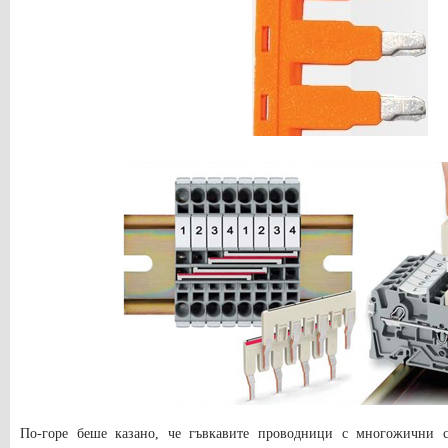
По-горе беше казано, че гъвкавите проводници с многожични 