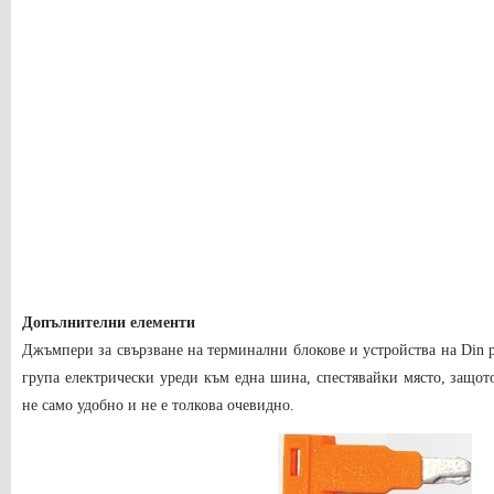
Допълнителни елементи
Джъмпери за свързване на терминални блокове и устройства на Din ре
група електрически уреди към една шина, спестявайки място, защот
не само удобно и не е толкова очевидно.