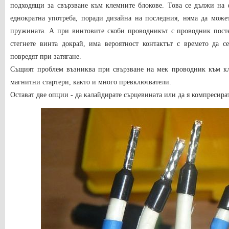
подходящи за свързване към клемните блокове. Това се дължи на 
еднократна употреба, поради дизайна на последния, няма да може
пружината. А при винтовите скоби проводникът с проводник посте
стегнете винта докрай, има вероятност контактът с времето да 
повредят при затягане.
Същият проблем възниква при свързване на мек проводник към к
магнитни стартери, както и много превключватели.
Остават две опции - да калайдирате сърцевината или да я компресират