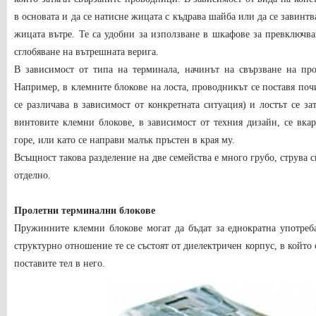
в основата и да се натисне жицата с къдрава шайба или да се завинтва
жицата вътре. Те са удобни за използване в шкафове за превключва
сглобяване на вътрешната верига.
В зависимост от типа на терминала, начинът на свързване на про
Например, в клемните блокове на лоста, проводникът се поставя поч
се различава в зависимост от конкретната ситуация) и лостът се з
винтовите клемни блокове, в зависимост от техния дизайн, се вка
горе, или като се направи малък пръстен в края му.
Всъщност такова разделение на две семейства е много грубо, струва с
отделно.
Пролетни терминални блокове
Пружинните клемни блокове могат да бъдат за еднократна употреб
структурно отношение те се състоят от диелектричен корпус, в който
поставите тел в него.