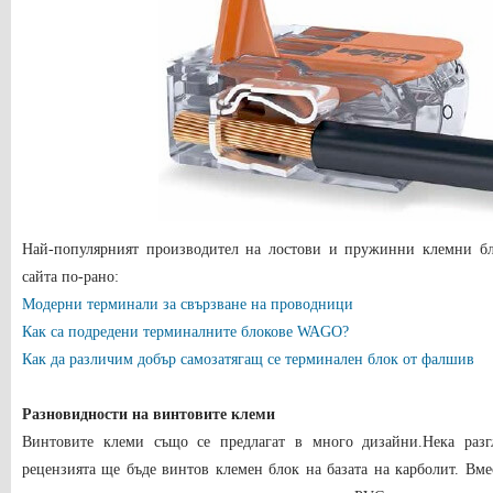
Най-популярният производител на лостови и пружинни клемни бл
сайта по-рано:
Модерни терминали за свързване на проводници
Как са подредени терминалните блокове WAGO?
Как да различим добър самозатягащ се терминален блок от фалшив
Разновидности на винтовите клеми
Винтовите клеми също се предлагат в много дизайни.Нека разг
рецензията ще бъде винтов клемен блок на базата на карболит. Вме