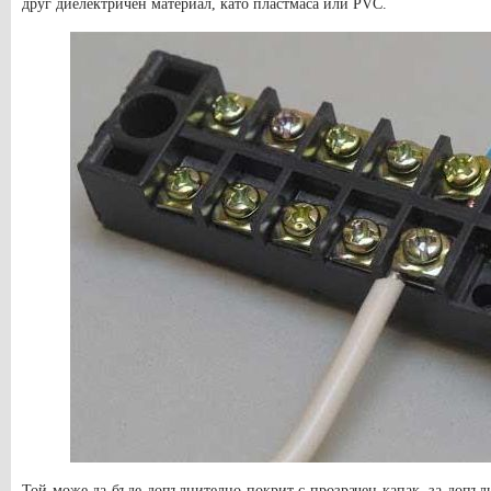
друг диелектричен материал, като пластмаса или PVC.
Той може да бъде допълнително покрит с прозрачен капак, за допъл