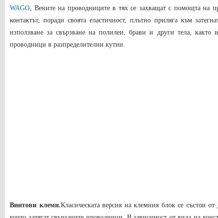
WAGO
, Вените на проводниците в тях се захващат с помощта на 
контактът, поради своята еластичност, плътно приляга към затегна
използване за свързване на полилеи, брави и други тела, както 
проводници в разпределителни кутии.
Винтови клеми.
Класическата версия на клемния блок се състои от
които затягат свързаните проводници. В зависимост от вида на конс