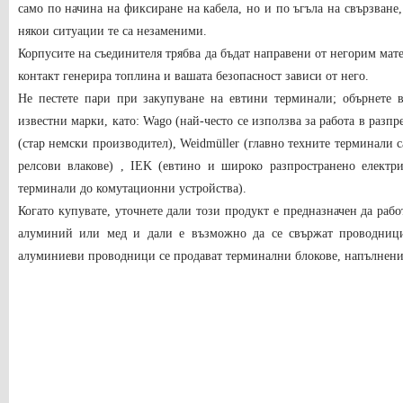
само по начина на фиксиране на кабела, но и по ъгъла на свързване,
някои ситуации те са незаменими.
Корпусите на съединителя трябва да бъдат направени от негорим мате
контакт генерира топлина и вашата безопасност зависи от него.
Не пестете пари при закупуване на евтини терминали; обърнете 
известни марки, като: Wago (най-често се използва за работа в разпр
(стар немски производител), Weidmüller (главно техните терминали с
релсови влакове) , IEK (евтино и широко разпространено електри
терминали до комутационни устройства).
Когато купувате, уточнете дали този продукт е предназначен да рабо
алуминий или мед и дали е възможно да се свържат проводници
алуминиеви проводници се продават терминални блокове, напълнени