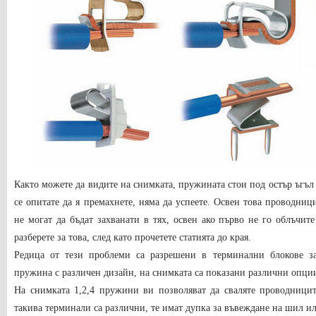
Както можете да видите на снимката, пружината стои под остър ъгъл 
се опитате да я премахнете, няма да успеете. Освен това проводни
не могат да бъдат захванати в тях, освен ако първо не го облъчит
разберете за това, след като прочетете статията до края.
Редица от тези проблеми са разрешени в терминални блокове за
пружина с различен дизайн, на снимката са показани различни опции
На снимката 1,2,4 пружини ви позволяват да сваляте проводницит
такива терминали са различни, те имат дупка за въвеждане на шил ил