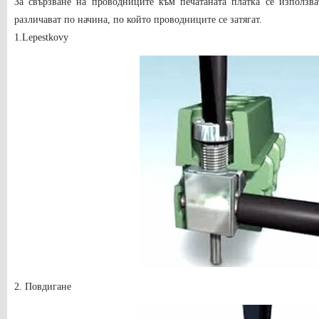
За свързване на проводниците към печатаната платка се използва
различават по начина, по който проводниците се затягат.
1.Lepestkovy
2. Повдигане