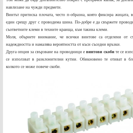
навлизане на чужди предмети.
Винтът притиска плочата, често п-образна, която фиксира жицата, 
един срещу друг с проводима шина. По-добре е да свържете провод
съответните клеми в техните краища, към такива клеми.
Моля, обърнете внимание, че всички винтове са отделени от съ
надеждността и намалява вероятността от къси съседни връзки.
Друга опция за свързване на проводници е
винтови скоби
те се изп
се използват в разклонителни кутии. Обикновено те отиват в бл
колкото се може повече скоби.