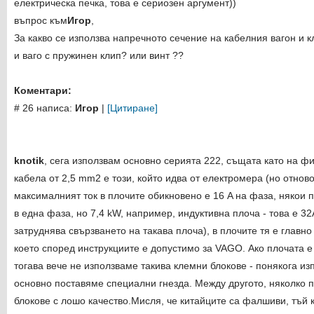
електрическа печка, това е сериозен аргумент))
въпрос към
Игор
,
За какво се използва напречното сечение на кабелния вагон и 
и ваго с пружинен клип? или винт ??
Коментари:
# 26 написа:
Игор
|
[Цитиране]
knotik
, сега използвам основно серията 222, същата като на ф
кабела от 2,5 mm2 е този, който идва от електромера (но отново
максималният ток в плочите обикновено е 16 A на фаза, някои 
в една фаза, но 7,4 kW, например, индуктивна плоча - това е 32
затруднява свързването на такава плоча), в плочите тя е главно
което според инструкциите е допустимо за VAGO. Ако плочата е
тогава вече не използваме такива клемни блокове - понякога из
основно поставяме специални гнезда. Между другото, няколко 
блокове с лошо качество.Мисля, че китайците са фалшиви, тъй к