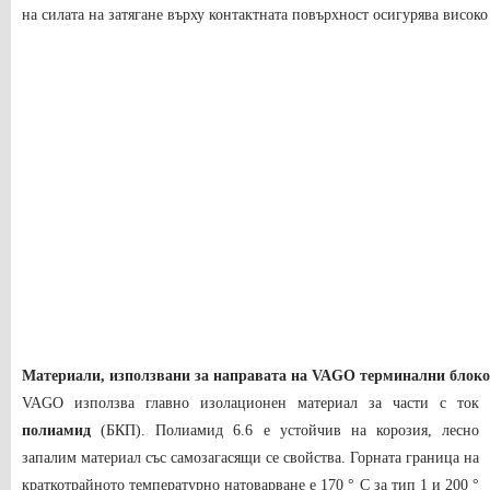
на силата на затягане върху контактната повърхност осигурява високо
Материали, използвани за направата на VAGO терминални блоко
VAGO използва главно изолационен материал за части с ток
полиамид
(БКП). Полиамид 6.6 е устойчив на корозия, лесно
запалим материал със самозагасящи се свойства. Горната граница на
краткотрайното температурно натоварване е 170 ° C за тип 1 и 200 °