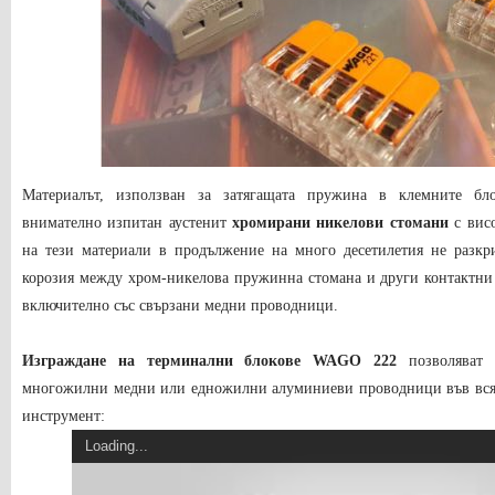
Материалът, използван за затягащата пружина в клемните бло
внимателно изпитан аустенит
хромирани никелови стомани
с висо
на тези материали в продължение на много десетилетия не разкр
корозия между хром-никелова пружинна стомана и други контактни
включително със свързани медни проводници.
Изграждане на терминални блокове
WAGO 222
позволяват
многожилни медни или едножилни алуминиеви проводници във всяка
инструмент:
Loading...