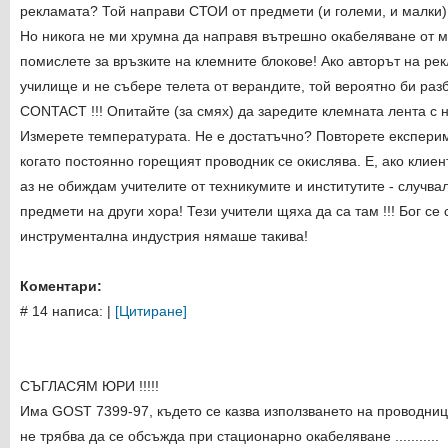
рекламата? Той направи СТОИ от предмети (и големи, и малки)
Но никога не ми хрумна да направя вътрешно окабеляване от м
помислете за връзките на клемните блокове! Ако авторът на рек
училище и не събере телета от верандите, той вероятно би ра
CONTACT !!! Опитайте (за смях) да заредите клемната лента с 
Измерете температурата. Не е достатъчно? Повторете експери
когато постоянно горещият проводник се окислява. Е, ако клиент
аз не обиждам учителите от техникумите и институтите - случва
предмети на други хора! Тези учители щяха да са там !!! Бог се
инструментална индустрия нямаше такива!
Коментари:
# 14 написа:
|
[Цитиране]
СЪГЛАСЯМ ЮРИ !!!!!
Има GOST 7399-97, където се казва използването на проводници
не трябва да се обсъжда при стационарно окабеляване ...........