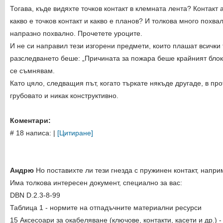
Тогава, къде видяхте точков контакт в клемната лента? Контак
какво е точков контакт и какво е планов? И толкова много похв
напразно похвално. Прочетете уроците.
И не си направил тези изгорени предмети, които плашат всички т
разследването беше: „Причината за пожара беше крайният бло
се съмнявам.
Като цяло, следващия път, когато търкате някъде другаде, в пр
грубовато и никак конструктивно.
Коментари:
# 18 написа:
|
[Цитиране]
Андрю
Но поставихте ли тези гнезда с пружинен контакт, напр
Има толкова интересен документ, специално за вас:
DBN D.2.3-8-99
Таблица 1 - нормите на отпадъчните материални ресурси
15 Аксесоари за окабеляване (ключове, контакти, касети и др.) 