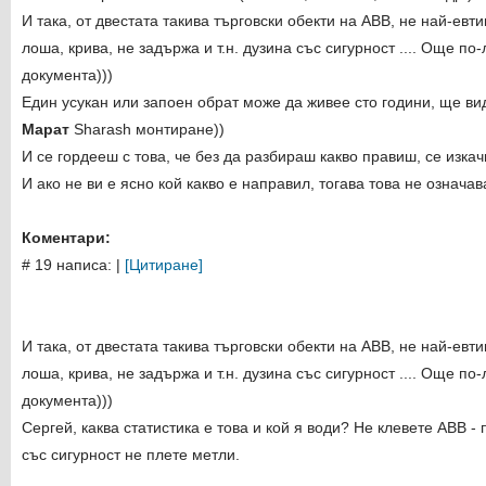
И така, от двестата такива търговски обекти на ABB, не най-евт
лоша, крива, не задържа и т.н. дузина със сигурност .... Още по
документа)))
Един усукан или запоен обрат може да живее сто години, ще ви
Марат
Sharash монтиране))
И се гордееш с това, че без да разбираш какво правиш, се изка
И ако не ви е ясно кой какво е направил, тогава това не означав
Коментари:
# 19 написа:
|
[Цитиране]
И така, от двестата такива търговски обекти на ABB, не най-евт
лоша, крива, не задържа и т.н. дузина със сигурност .... Още по
документа)))
Сергей, каква статистика е това и кой я води? Не клевете ABB -
със сигурност не плете метли.