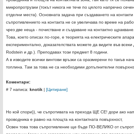
микропротрузии (токът никога не тече по цялото напречно сече
отделни места). Основната задача при създаването на контакти 
съпротивлението на контакта не се увеличава по време на работ
чрез две неща - почистване и създаване на контактно щракване
Това, което описах по-горе, е теорията на електрическите апа
експериментално, доказателствата можете да видите във всеки 
Rodstein и др.). Преподавах този предмет 8 години.
А в изводите всички винтови връзки са оразмерени по такъв нач
топлина. Там за това не са необходими допълнителни повърхно
Коментари:
# 7 написа:
knotik
|
[Цитиране]
Но кой спори)), че съпротивата на прехода ЩЕ СЕ! дори ако на
проводника е равно на площта на контактната повърхност,
Освен това това съпротивление ще бъде ПО-ВЕЛИКО от съпрот