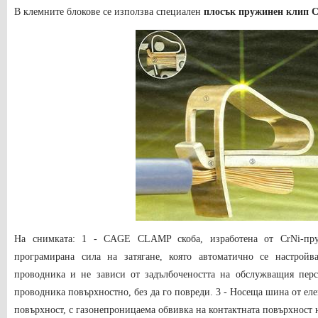
В клемните блокове се използва специален
плосък пружинен клип
На снимката: 1 - CAGE CLAMP скоба, изработена от CrNi-пруж
програмирана сила на затягане, която автоматично се настрой
проводника и не зависи от задълбочеността на обслужващия пер
проводника повърхностно, без да го повреди. 3 - Носеща шина от еле
повърхност, с газонепроницаема обвивка на контактната повърхност 