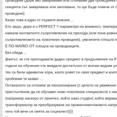
проводник (дори ако заваряваме или спояваме два проводника
секцията със заваряване или запояване, то ще бъде повече от
проводник)
Казах това в един от първите мнения ...
Ето защо, дори и с PERFECT !! параметри на влажност, температу
намали контактното съпротивление на прехода (или поне равно
съпротивлението на хомогенен проводник), увеличете площта на
Е ПО-МАЛКО ОТ площта на проводниците.
Без обида ...
фактът, че сте преподавали даден предмет в продължение на 8 г
години на обучение сте виждали достатъчно от всички видове у
тях са били адекватни хора, които ровят по своя предмет и коит
проблеми те казват ...
Останалото са отломки за пенсиониране (с цялото си уважение 
престъпление да се обучават ново поколение специалисти с н
(например наскоро от приятел, който наех студент, който вярва
трансформатор за преобразуване на променливотоковото напреже
сега той вече се смята за социалист))))