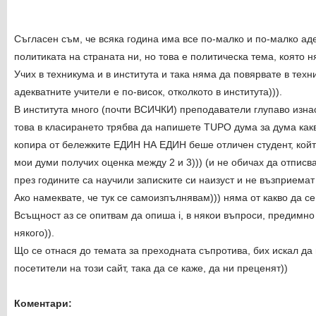
Съгласен съм, че всяка година има все по-малко и по-малко адек
политиката на страната ни, но това е политическа тема, която 
Учих в техникума и в института и така няма да повярвате в техн
адекватните учители е по-висок, отколкото в института))).
В института много (почти ВСИЧКИ) преподаватели глупаво изнас
това в класирането трябва да напишете TUPO дума за дума какво
копира от бележките ЕДИН НА ЕДИН беше отличен студент, койт
мои думи получих оценка между 2 и 3))) (и не обичах да отписвам)
през годините са научили записките си наизуст и не възприемат 
Ако намеквате, че тук се самоизпълнявам))) няма от какво да се 
Всъщност аз се опитвам да опиша i, в някои въпроси, предимно 
някого)).
Що се отнася до темата за преходната съпротива, бих искал да
посетители на този сайт, така да се каже, да ни преценят))
Коментари: