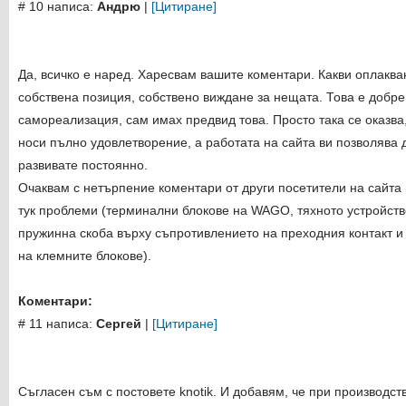
# 10 написа:
Андрю
|
[Цитиране]
Да, всичко е наред. Харесвам вашите коментари. Какви оплакв
собствена позиция, собствено виждане за нещата. Това е добре.
самореализация, сам имах предвид това. Просто така се оказва,
носи пълно удовлетворение, а работата на сайта ви позволява д
развивате постоянно.
Очаквам с нетърпение коментари от други посетители на сайта
тук проблеми (терминални блокове на WAGO, тяхното устройств
пружинна скоба върху съпротивлението на преходния контакт и
на клемните блокове).
Коментари:
# 11 написа:
Сергей
|
[Цитиране]
Съгласен съм с постовете knotik. И добавям, че при производст