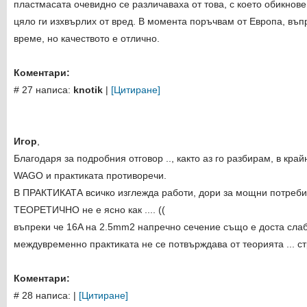
пластмасата очевидно се различаваха от това, с което обикнове
цяло ги изхвърлих от вред. В момента поръчвам от Европа, въп
време, но качеството е отлично.
Коментари:
# 27 написа:
knotik
|
[Цитиране]
Игор
,
Благодаря за подробния отговор .., както аз го разбирам, в кра
WAGO и практиката противоречи.
В ПРАКТИКАТА всичко изглежда работи, дори за мощни потребит
ТЕОРЕТИЧНО не е ясно как .... ((
въпреки че 16A на 2.5mm2 напречно сечение също е доста слаб
междувременно практиката не се потвърждава от теорията ... ст
Коментари:
# 28 написа:
|
[Цитиране]