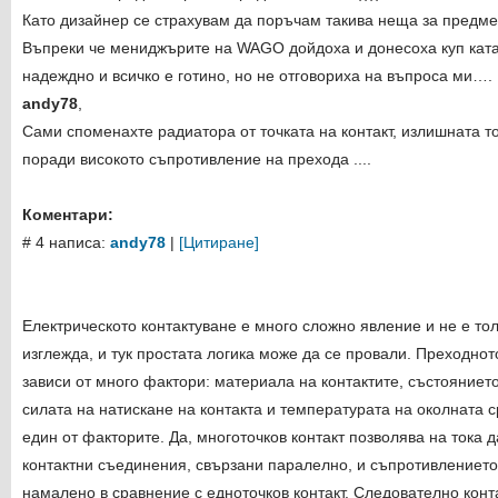
Като дизайнер се страхувам да поръчам такива неща за предме
Въпреки че мениджърите на WAGO дойдоха и донесоха куп катал
надеждно и всичко е готино, но не отговориха на въпроса ми….
andy78
,
Сами споменахте радиатора от точката на контакт, излишната т
поради високото съпротивление на прехода ....
Коментари:
# 4 написа:
andy78
|
[Цитиране]
Електрическото контактуване е много сложно явление и не е тол
изглежда, и тук простата логика може да се провали. Преходно
зависи от много фактори: материала на контактите, състоянието
силата на натискане на контакта и температурата на околната 
един от факторите. Да, многоточков контакт позволява на тока 
контактни съединения, свързани паралелно, и съпротивлението 
намалено в сравнение с едноточков контакт. Следователно конта