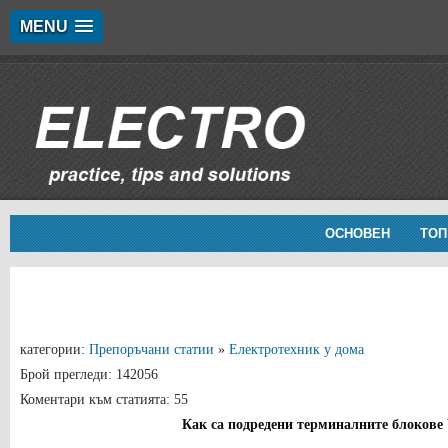
MENU
ОСНОВЕН
ТОП
категории:
Препоръчани статии
»
Електротехник у дома
Брой прегледи: 142056
Коментари към статията: 55
Как са подредени терминалните блоков