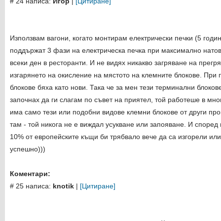
# 24 написа:
Игор
|
[Цитиране]
Използвам вагони, когато монтирам електрически печки (5 годин
поддържат 3 фази на електрическа печка при максимално натов
всеки ден в ресторанти. И не видях никакво загряване на прегр
изгарянето на окисление на мястото на клемните блокове. При
блокове бяха като нови. Така че за мен тези терминални блоков
започнах да ги слагам по съвет на приятел, той работеше в мног
има само тези или подобни видове клемни блокове от други про
там - той никога не е виждал усукване или запояване. И според 
10% от европейските къщи би трябвало вече да са изгорели или
успешно)))
Коментари:
# 25 написа:
knotik
|
[Цитиране]