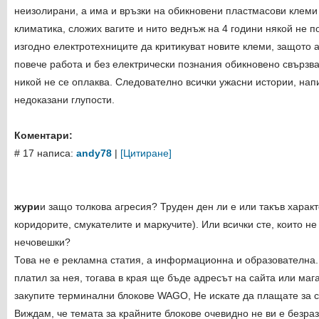
неизолирани, а има и връзки на обикновени пластмасови клеми 
климатика, сложих вагите и нито веднъж на 4 години някой не п
изгодно електротехниците да критикуват новите клеми, защото а
повече работа и без електрически познания обикновено свързва
никой не се оплаква. Следователно всички ужасни истории, напи
недоказани глупости.
Коментари:
# 17 написа:
andy78
|
[Цитиране]
жури
и защо толкова агресия? Труден ден ли е или такъв характ
коридорите, смукателите и маркучите). Или всички сте, които не
нечовешки?
Това не е рекламна статия, а информационна и образователна.
платил за нея, тогава в края ще бъде адресът на сайта или маг
закупите терминални блокове
WAGO
, Не искате да плащате за
Виждам, че темата за крайните блокове очевидно не ви е безра