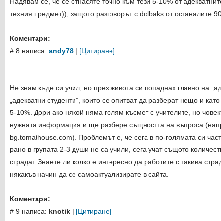
Надявам се, че се отнасяте точно към тези 5-10% от адекватнит
техния предмет)), защото разговорът с dolbaks от останалите 90
Коментари:
# 8 написа:
andy78
|
[Цитиране]
Не знам къде си учил, но през живота си попаднах главно на „ад
„адекватни студенти”, които се опитват да разберат нещо и като
5-10%. Дори ако някой няма голям късмет с учителите, но човек
нужната информация и ще разбере същността на въпроса (напр
bg.tomathouse.com). Проблемът е, че сега в по-голямата си част
рано в групата 2-3 души не са учили, сега учат същото количест
страдат. Знаете ли колко е интересно да работите с такива стр
някакъв начин да се самоактуализирате в сайта.
Коментари:
# 9 написа:
knotik
|
[Цитиране]