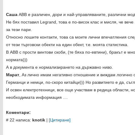
Саша
ABB е различен, дори и най-управляваните, различни мод
Не бях поставил Legrand, това е по-висок клас и мисля, че веч
за тези пари.
Относно лошите контакти, това са моите лични впечатления сл
от тези търговски обекти на един обект, т.е. моята статистика.
В ABB с прости винтови скоби, (те бяха по-евтини), бракът е мно
нормата)))
А в документа е нормализирането на държавно ниво.
Марат
, Аз лично имам негативно отношение и виждам логично 
Германци и немци, по-скоро китайци))) Но развитието е да, съг
И освен електротехници, все още участвам в редица области, но
необходимата информация ....
Коментари:
# 22 написа:
knotik
|
[Цитиране]