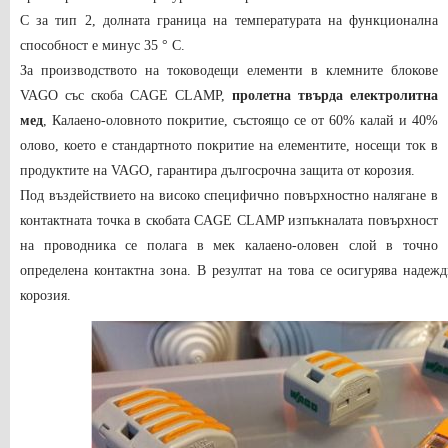
C за тип 2, долната граница на температурата на функционална
способност е минус 35 ° C.
За производството на тоководещи елементи в клемните блокове
VAGO със скоба CAGE CLAMP,
пролетна твърда електролитна
мед
, Калаено-оловното покритие, състоящо се от 60% калай и 40%
олово, което е стандартното покритие на елементите, носещи ток в
продуктите на VAGO, гарантира дългосрочна защита от корозия.
Под въздействието на високо специфично повърхностно налягане в
контактната точка в скобата CAGE CLAMP изпъкналата повърхност
на проводника се полага в мек калаено-оловен слой в точно
определена контактна зона. В резултат на това се осигурява надеж
корозия.