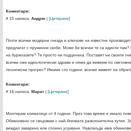
Коментари:
# 15 написа:
Андрю
|
[Цитиране]
Почти всички модерни гнезда и ключове на известни производит
предлагат с пружинни скоби. Може би всички те са идиоти там?
на буржоазите?
Те просто ни подцениха. Поставят ни своите гн
всички сме идеологически здрави и няма да живеем по световнит
технически прогрес? Имаме сто години, всички живеят на обрат
Коментари:
# 16 написа:
Марат
|
[Цитиране]
Монтирам климатици от 4 години. През това време е имало пов
Обикновено се свързвам с най-близката разклонителна кутия. З
виждал заварено или споено усукване. Навсякъде има обикнове