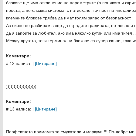
блокове ще има отклонение на параметрите (а понякога и скрит 
проста, а по-сложна система, с натискане, точност на инсталира
клемните блокове трябва да имат голям запас от безопасност.
Аз лично не разбирам защо да оградите градината, по-лесно и п
да я запоите за любител, ако има няколко кутии или има тигел ..
Между другото, тези терминални блокове са супер скъпи, така че
Коментари:
# 12 написа:
|
[Цитиране]
))))))))))))))))))))
Коментари:
# 13 написа:
|
[Цитиране]
Перфектната примамка за смукатели и маркучи !!! По-добре ми 