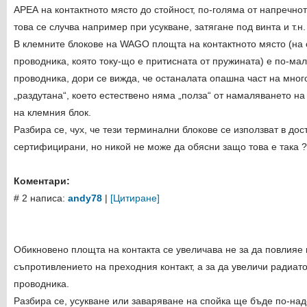
АРЕА на контактното място до стойност, по-голяма от напречно
това се случва например при усукване, затягане под винта и т.н. 
В клемните блокове на WAGO площта на контактното място (на 
проводника, която току-що е притисната от пружината) е по-ма
проводника, дори се вижда, че останалата опашна част на мно
„раздутана“, което естествено няма „полза“ от намаляването 
на клемния блок.
Разбира се, чух, че тези терминални блокове се използват в дос
сертифицирани, но никой не може да обясни защо това е така ?!
Коментари:
# 2 написа:
andy78
|
[Цитиране]
Обикновено площта на контакта се увеличава не за да повлияе 
съпротивлението на преходния контакт, а за да увеличи радиат
проводника.
Разбира се, усукване или заваряване на спойка ще бъде по-над