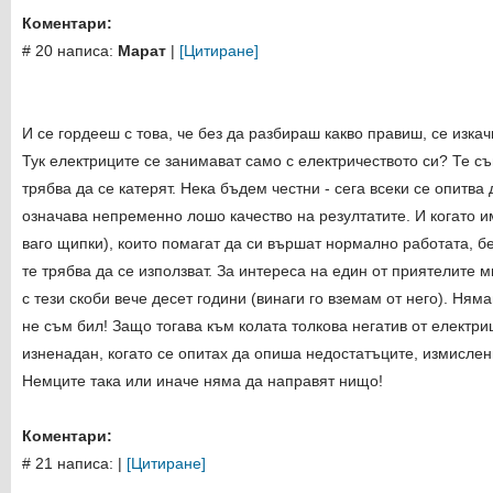
Коментари:
# 20 написа:
Марат
|
[Цитиране]
И се гордееш с това, че без да разбираш какво правиш, се изка
Тук електриците се занимават само с електричеството си? Те съ
трябва да се катерят. Нека бъдем честни - сега всеки се опитва
означава непременно лошо качество на резултатите. И когато 
ваго щипки), които помагат да си вършат нормално работата, бе
те трябва да се използват. За интереса на един от приятелите м
с тези скоби вече десет години (винаги го вземам от него). Ням
не съм бил! Защо тогава към колата толкова негатив от електр
изненадан, когато се опитах да опиша недостатъците, измислен
Немците така или иначе няма да направят нищо!
Коментари:
# 21 написа:
|
[Цитиране]