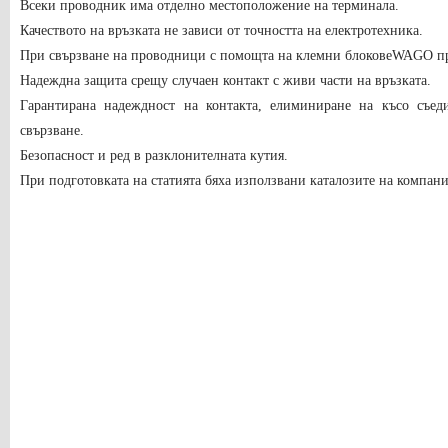
Всеки проводник има отделно местоположение на терминала.
Качеството на връзката не зависи от точността на електротехника.
При свързване на проводници с помощта на клемни блокове
WAGO
пр
Надеждна защита срещу случаен контакт с живи части на връзката.
Гарантирана надеждност на контакта, елиминиране на късо съед
свързване.
Безопасност и ред в разклонителната кутия.
При подготовката на статията бяха използвани каталозите на компан