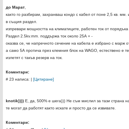
до Марат
,
както го разбирам, захранваш кондо с кабел от поне 2,5 кв. мм.
в същия раздел.
изпревари мощността на климатиците, работен ток от порядъка
Раздел 2.5kv.mm. поддържа ток около 25А + -
оказва се, че напречното сечение на кабела е избрано с марж о
а само 5А протича през клемния блок на WAGO, естествено е те
излетят с такъв резерв на ток.
Коментари:
# 23 написа:
|
[Цитиране]
knotik))))
Е, да, 500% е шега))) Не съм мислил за тази страна н
те могат да работят както искате и просто да се извивате.
Коментари: