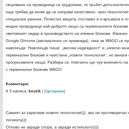
свързване на проводници са трудоемки, те тръбят допълнително
още трябва да може да се направи качествено, чрез технологият
специални умения. Почистих жицата, поставих я и връзката е г
медни проводници най-доброто нещо са терминалните блокове 
световният лидер в производството на клемни блокове. Изкачих
Google Ghrome (автоматично се превежда), така че WAGO се п
навсякъде. Навсякъде пише: „висока надеждност“ и „немско каче
терминални блокове и наистина „новите технологии“, но винаги 
прогресивните неща. Разбира се, Interseno ще чуе мнението на
с терминални блокове WAGO.
Коментари:
# 3 написа:
knotik
|
[Цитиране]
Самият аз харесвам новите технологии))), ако не противоречат 
логиката)))
Отново не заради спора, а заради истинското))))