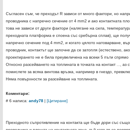
Съгласен съм, че преходът R зависи от много фактори, но нап
проводника с напречно сечение от 4 mm2 и ако контактната пло
това не зависи от други фактори (налягане на сила, температура,
преходната платформа е споена със сребърна сплав), ще получ
напречно сечение под 4 mm2, и когато цялото натоварване, вър
проводник, контактът ще започне да се затопля (естествено, ак
проектирането не е била преувеличена на всеки 5 пъти спрямо 
Относно разсейването на топлината в точката на контакт ..., аз
помислете за всяка винтова връзка, например в гнездо, превкл
Няма повърхности за разсейване на топлината.
Коментари:
# 6 написа:
andy78
|
[Цитиране]
Преходното съпротивление на контакта ще бъде дори със също
проводника и площта на контактната зона, тъй като тя се появя