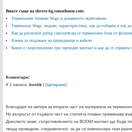
Вижте също на electro-bg.tomathouse.com
:
Терминални блокове Wago в домашното окабеляване
Терминали Wago: видове, характеристики, как да изберем и как д
Как да различим добър самозатягащ се терминален блок от фалши
Клеми за свързване на проводници и кабели
Какво е съпротивление при преходен контакт и как да се справим 
Коментари:
# 1 написа:
knotik
|
[Цитиране]
Благодаря на автора за втората част на материала за терминал
Но въпросът от първата част на статията плавно преминава във 
Доколкото знам, съпротивлението на ВСЕКИ контакт ще бъде по
твърд проводник, следователно, за да се компенсира тази разл