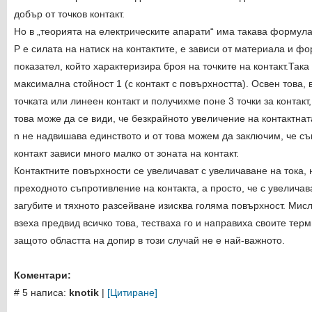
добър от точков контакт.
Но в „теорията на електрическите апарати“ има такава формула: 
P е силата на натиск на контактите, e зависи от материала и фо
показател, който характеризира броя на точките на контакт.Така
максимална стойност 1 (с контакт с повърхността). Освен това
точката или линеен контакт и получихме поне 3 точки за контакт
това може да се види, че безкрайното увеличение на контактната
n не надвишава единството и от това можем да заключим, че с
контакт зависи много малко от зоната на контакт.
Контактните повърхности се увеличават с увеличаване на тока, 
преходното съпротивление на контакта, а просто, че с увеличав
загубите и тяхното разсейване изисква голяма повърхност. Ми
взеха предвид всичко това, тестваха го и направиха своите тер
защото областта на допир в този случай не е най-важното.
Коментари:
# 5 написа:
knotik
|
[Цитиране]