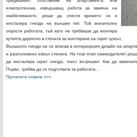
предишният собственик на апартамента или
електротехник, извършващ работа за замяна на
окабеляването, реши да спести времето си и
инсталира гнездо на външен тип. Той значително
опрости работата, тъй като не трябваше да монтира
кутията директно в стената за монтиране на скрит цокъл.
Външното гнездо не се вписва в интериорния дизайн на апарта
е разположено извън стената. На този етап наемодателят реш
да инсталира скрит гнездо, тоест вътрешен. Как да замени
Първо, трябва да се подготвите за работата ...
Прочетете повече >>>