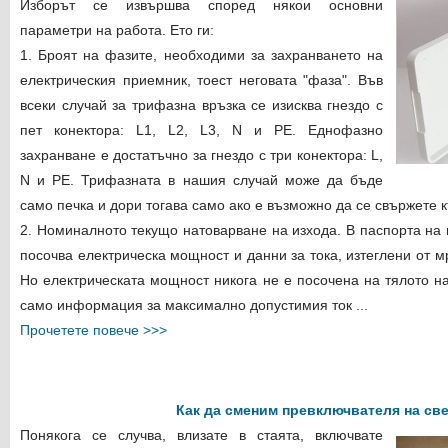
Изборът се извършва според някои основни
параметри на работа. Ето ги:
1. Броят на фазите, необходими за захранването на
електрическия приемник, тоест неговата "фаза". Във
всеки случай за трифазна връзка се изисква гнездо с
пет конектора: L1, L2, L3, N и PE. Еднофазно
захранване е достатъчно за гнездо с три конектора: L,
N и PE. Трифазната в нашия случай може да бъде
само печка и дори тогава само ако е възможно да се свържете
2. Номиналното текущо натоварване на изхода. В паспорта на 
посочва електрическа мощност и данни за тока, изтеглени от м
Но електрическата мощност никога не е посочена на тялото на
само информация за максимално допустимия ток ...
Прочетете повече >>>
Как да сменим превключвателя на св
Понякога се случва, влизате в стаята, включвате