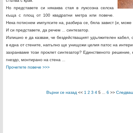
стъпва с крак.
Но представете си някаква стая в луксозна селска
къща с площ от 100 квадратни метра или повече.
Нека потиснем импулсите на, разбира се, бяла завист (и, може
И си представете, да речем ... синтезатор.
Излишно е да казвам, че бездействащият удължителен кабел, 
в една от стените, напълно ще унищожи целия патос на интерио
захранваме този проклет синтезатор? Единственото решение, 
гнездо, монтирано на стена ...
Прочетете повече >>>
Върни се назад
<<
1
2
3
4
5
...
6
>>
Следващ