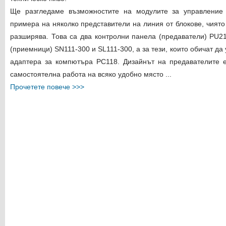
Ще разгледаме възможностите на модулите за управление 
примера на няколко представители на линия от блокове, чият
разширява. Това са два контролни панела (предаватели) PU21
(приемници) SN111-300 и SL111-300, а за тези, които обичат да
адаптера за компютъра PC118. Дизайнът на предавателите е
самостоятелна работа на всяко удобно място ...
Прочетете повече >>>