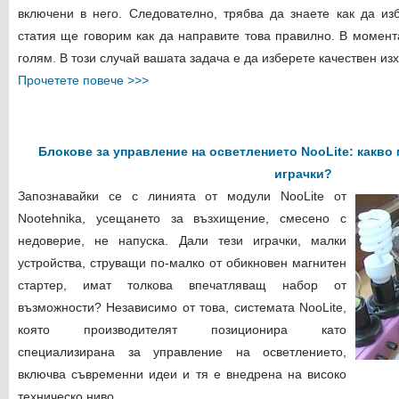
включени в него. Следователно, трябва да знаете как да изб
статия ще говорим как да направите това правилно. В момент
голям. В този случай вашата задача е да изберете качествен изхо
Прочетете повече >>>
Блокове за управление на осветлението NooLite: какво 
играчки?
Запознавайки се с линията от модули NooLite от
Nootehnika, усещането за възхищение, смесено с
недоверие, не напуска. Дали тези играчки, малки
устройства, струващи по-малко от обикновен магнитен
стартер, имат толкова впечатляващ набор от
възможности? Независимо от това, системата NooLite,
която производителят позиционира като
специализирана за управление на осветлението,
включва съвременни идеи и тя е внедрена на високо
техническо ниво.