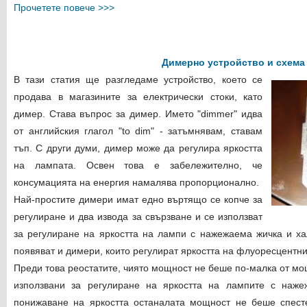
Прочетете повече >>>
Димерно устройство и схема
В тази статия ще разгледаме устройство, което се
продава в магазините за електрически стоки, като
димер. Става въпрос за димер. Името "dimmer" идва
от английския глагол "to dim" - затъмнявам, ставам
тъп. С други думи, димер може да регулира яркостта
на лампата. Освен това е забележително, че
консумацията на енергия намалява пропорционално.
Най-простите димери имат едно въртящо се копче за
регулиране и два извода за свързване и се използват
за регулиране на яркостта на лампи с нажежаема жичка и х
появяват и димери, които регулират яркостта на флуоресцентн
Преди това реостатите, чиято мощност не беше по-малка от мо
използвани за регулиране на яркостта на лампите с наже
понижаване на яркостта останалата мощност не беше спест