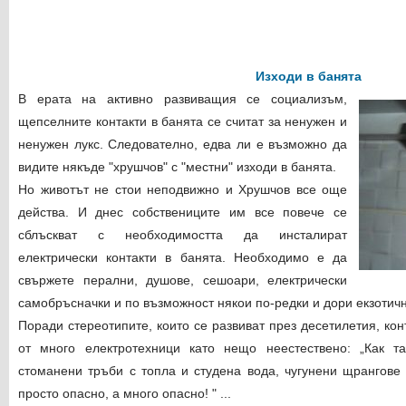
Изходи в банята
В ерата на активно развиващия се социализъм,
щепселните контакти в банята се считат за ненужен и
ненужен лукс. Следователно, едва ли е възможно да
видите някъде "хрушчов" с "местни" изходи в банята.
Но животът не стои неподвижно и Хрушчов все още
действа. И днес собствениците им все повече се
сблъскват с необходимостта да инсталират
електрически контакти в банята. Необходимо е да
свържете перални, душове, сешоари, електрически
самобръсначки и по възможност някои по-редки и дори екзотичн
Поради стереотипите, които се развиват през десетилетия, кон
от много електротехници като нещо неестествено: „Как та
стоманени тръби с топла и студена вода, чугунени щрангове 
просто опасно, а много опасно! " ...