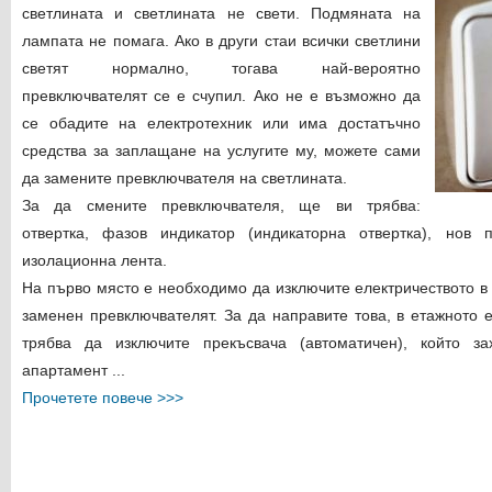
светлината и светлината не свети. Подмяната на
лампата не помага. Ако в други стаи всички светлини
светят нормално, тогава най-вероятно
превключвателят се е счупил. Ако не е възможно да
се обадите на електротехник или има достатъчно
средства за заплащане на услугите му, можете сами
да замените превключвателя на светлината.
За да смените превключвателя, ще ви трябва:
отвертка, фазов индикатор (индикаторна отвертка), нов 
изолационна лента.
На първо място е необходимо да изключите електричеството в
заменен превключвателят. За да направите това, в етажното 
трябва да изключите прекъсвача (автоматичен), който з
апартамент ...
Прочетете повече >>>