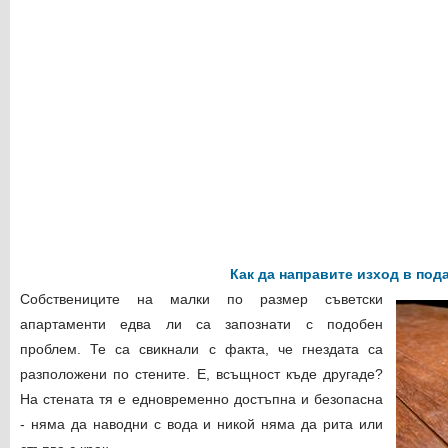
Как да направите изход в под
Собствениците на малки по размер съветски
апартаменти едва ли са запознати с подобен
проблем. Те са свикнали с факта, че гнездата са
разположени по стените. Е, всъщност къде другаде?
На стената тя е едновременно достъпна и безопасна
- няма да наводни с вода и никой няма да рита или