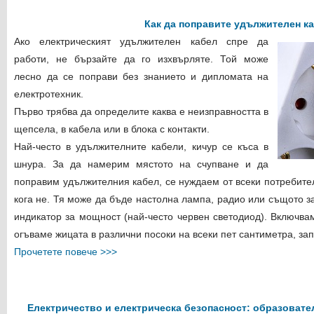
Как да поправите удължителен к
Ако електрическият удължителен кабел спре да
работи, не бързайте да го изхвърляте. Той може
лесно да се поправи без знанието и дипломата на
електротехник.
Първо трябва да определите каква е неизправността в
щепсела, в кабела или в блока с контакти.
Най-често в удължителните кабели, кичур се къса в
шнура. За да намерим мястото на счупване и да
поправим удължителния кабел, се нуждаем от всеки потребител,
кога не. Тя може да бъде настолна лампа, радио или същото 
индикатор за мощност (най-често червен светодиод). Включва
огъваме жицата в различни посоки на всеки пет сантиметра, зап
Прочетете повече >>>
Електричество и електрическа безопасност: образовате