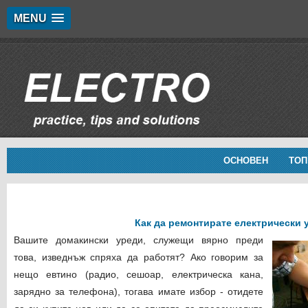
MENU
ОСНОВЕН
ТОП
Как да ремонтирате електрически 
Вашите домакински уреди, служещи вярно преди
това, изведнъж спряха да работят? Ако говорим за
нещо евтино (радио, сешоар, електрическа кана,
зарядно за телефона), тогава имате избор - отидете