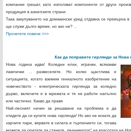
компании грешат, като използват компоненти от други прои
продукция в азиатските страни.
Така закупуването на домакински уред отдавна се превърна в
ще служи дълго време, но ако не? ...
Прочетете повече >>>
Как да поправите гирлянди за Нова 
Нова година идва! Коледни елхи, играчки, всякакви
лампички ... развеселете. Но колко щастлива е
ситуацията, когато вземем гениалното изобретение на
човечеството - електрическата гирлянда за коледно
дърво, включете я в мрежата и тя не работи напълно
или частично. Какво да правя
Най-лесният начин за решаване на проблема е да
отидете да си купите нова гирлянда! Но ако не искате да
харчите пари, вярвате в силата и търпението си, тогава
можете да опитате да станете „реаниматор“ на красотата на Но