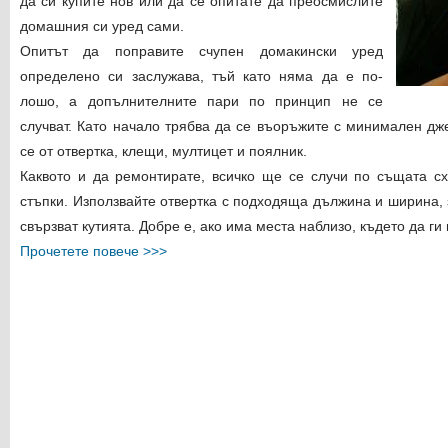
да си купите нов или да се опитате да преосмислите
домашния си уред сами.
Опитът да поправите счупен домакински уред
определено си заслужава, тъй като няма да е по-
лошо, а допълнителните пари по принцип не се
случват. Като начало трябва да се въоръжите с минимален дж
се от отвертка, клещи, мултицет и поялник.
Каквото и да ремонтирате, всичко ще се случи по същата с
стъпки. Използвайте отвертка с подходяща дължина и ширина, з
свързват кутията. Добре е, ако има места наблизо, където да ги п
Прочетете повече >>>