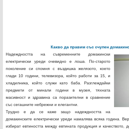
Какво да правим със счупен домакин
Надеждността на съвременните домакински
електрически уреди очевидно е лоша. По-старото
поколение си спомня с въздишка желязото, което
глади 10 години, телевизора, който работи за 15, и
хладилника, който служи като баба. Разглеждайки
предмети от минали години в музея, тяхната
масивност и здравина са поразителни в сравнение
със сегашните небрежни и елегантни.
Трудно е да се каже защо надеждността на
домакинските електрически уреди намалява всяка година. Ве
избират евтиността между евтината продукция и качеството, 