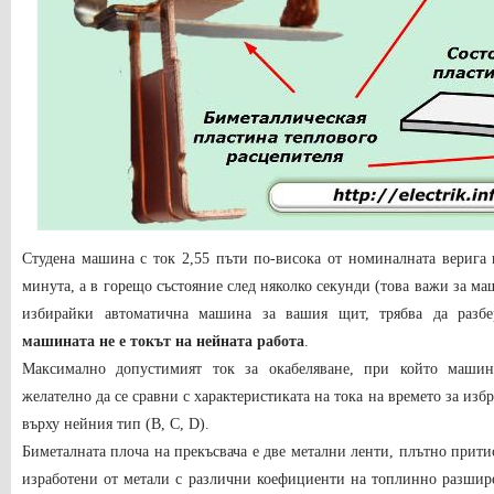
Студена машина с ток 2,55 пъти по-висока от номиналната верига
минута, а в горещо състояние след няколко секунди (това важи за ма
избирайки автоматична машина за вашия щит, трябва да разбе
машината не е токът на нейната работа
.
Максимално допустимият ток за окабеляване, при който машин
желателно да се сравни с характеристиката на тока на времето за изб
върху нейния тип (B, C, D).
Биметалната плоча на прекъсвача е две метални ленти, плътно притис
изработени от метали с различни коефициенти на топлинно разшире