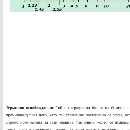
Термично освобождаване
Той е изграден на базата на биметална 
преминаващ през него, като същевременно постепенно се огъва, ако
спрямо номиналния за тази машина (типичния, който се появява 
сметка води до отваряне на машината, защитена от тази машина вериг