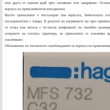
към друга от единия край чрез запояване или заваряване. Оста
корпуса на превключвателя неподвижно.
Когато прекъсвачът е инсталиран във веригата, биметалната пл
последователно с товара. В резултат на нагряването му чрез премин
се огъва към метала с по-нисък коефициент на линейно разшире
огъването на плочата гарантира, че прекъсвачът се изключва ч
изключване.
Обозначение на топлинното освобождаване на корпуса на превключва