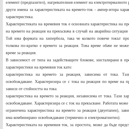
елемент (предпазител), нагревателния елемент на електротермалното 
други имена за характеристиката на времето-ток - ампер-втора хар
характеристика.
Характеристиката на времевия ток е основната характеристика на пр
на времето на реакция на прекъсвача в случай на аварийна ситуация 
Той има формата на хипербола, така че колкото повече токът про
толкова по-кратко е времето за реакция. Това време обаче не може
време за реакция.
В зависимост от типа на задействащите блокове, инсталирани в пр
характеристики на времевия ток като:
характеристика на времето за реакция, зависима от тока. Та
освобождаване. Характеризира се с тока на реакция по време на пр
зависи от стойността на тока.
характеристика на времето за реакция, независима от тока. Тази х
освобождаване. Характеризира се с ток на прекъсване. Работата може
ограничена характеристика на времето за реакция (двуетапен), зав
има комбинирано освобождаване (термично и електромагнитно).
Характеристиката на времевия ток, за простота, може да бъде пред