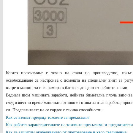
Когато прекъсвачът е точно на етапа на производство, токът
освобождаване се настройва с помощта на специален винт за регул
вътре в машината и се намира в близост до един от нейните клеми.
Веднага щом машината заработи, нейната биметална плоча започва 
след известно време машината отново е готова за пълна работа, прост
си. Предпазителят не се гордее с такива способности.
Как се вземат предвид токовете за прекъсвачи
Как работят характеристиките на токовите прекъсвачи и предпазители
Как да защитим окабеляването от претоварване и късо съединение