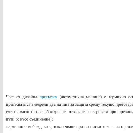
Част от дизайна
прекъсвач
(автоматична машина) е термично осв
прекъсвача са внедрени два начина за защита срещу текущо претовар
електромагнитно освобождаване, отваряне на веригата при превиш
пъти (с късо съединение)
;
термично освобождаване, изключване при по-ниски токове на претов