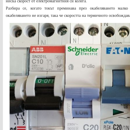
ниска скорост от електромагнитния си колега.
Разбира се, когато токът преминава през окабеляването малк
окабеляването не изгаря, така че скоростта на термичното освобождав