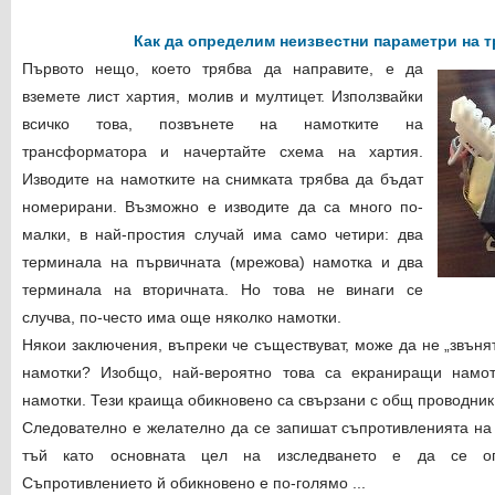
Как да определим неизвестни параметри на 
Първото нещо, което трябва да направите, е да
вземете лист хартия, молив и мултицет. Използвайки
всичко това, позвънете на намотките на
трансформатора и начертайте схема на хартия.
Изводите на намотките на снимката трябва да бъдат
номерирани. Възможно е изводите да са много по-
малки, в най-простия случай има само четири: два
терминала на първичната (мрежова) намотка и два
терминала на вторичната. Но това не винаги се
случва, по-често има още няколко намотки.
Някои заключения, въпреки че съществуват, може да не „звънят
намотки? Изобщо, най-вероятно това са екраниращи намот
намотки. Тези краища обикновено са свързани с общ проводник -
Следователно е желателно да се запишат съпротивленията на 
тъй като основната цел на изследването е да се оп
Съпротивлението й обикновено е по-голямо ...