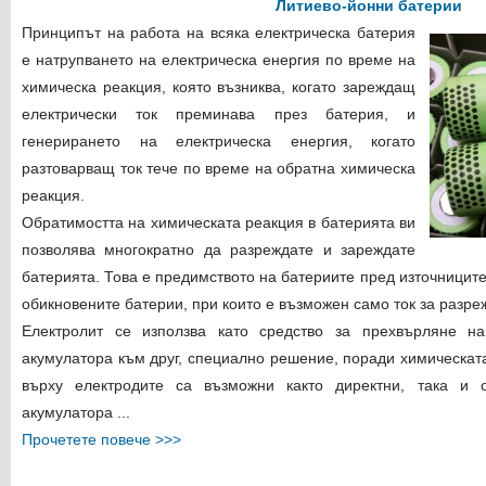
Литиево-йонни батерии
Принципът на работа на всяка електрическа батерия
е натрупването на електрическа енергия по време на
химическа реакция, която възниква, когато зареждащ
електрически ток преминава през батерия, и
генерирането на електрическа енергия, когато
разтоварващ ток тече по време на обратна химическа
реакция.
Обратимостта на химическата реакция в батерията ви
позволява многократно да разреждате и зареждате
батерията. Това е предимството на батериите пред източниците
обикновените батерии, при които е възможен само ток за разре
Електролит се използва като средство за прехвърляне н
акумулатора към друг, специално решение, поради химическат
върху електродите са възможни както директни, така и 
акумулатора ...
Прочетете повече >>>