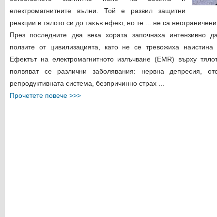
електромагнитните вълни. Той е развил защитни
реакции в тялото си до такъв ефект, но те ... не са неограничени
През последните два века хората започнаха интензивно да
ползите от цивилизацията, като не се тревожиха наистина 
Ефектът на електромагнитното излъчване (EMR) върху тялот
появяват се различни заболявания: нервна депресия, от
репродуктивната система, безпричинно страх ...
Прочетете повече >>>