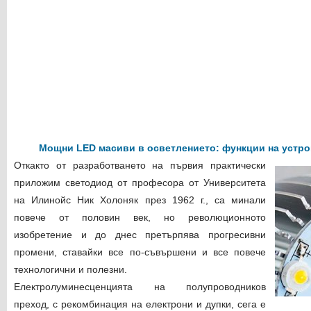
Мощни LED масиви в осветлението: функции на устр
Откакто от разработването на първия практически
приложим светодиод от професора от Университета
на Илинойс Ник Холоняк през 1962 г., са минали
повече от половин век, но революционното
изобретение и до днес претърпява прогресивни
промени, ставайки все по-съвършени и все повече
технологични и полезни.
Електролуминесценцията на полупроводников
преход, с рекомбинация на електрони и дупки, сега е