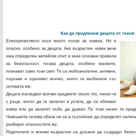
Как да предпазим децата от токов
Електричеството носи много ползи за човека. Но е
опасно, особено за децата. Ако възрастен човек вече
има определен житейски опит и знае основни правила
за безопасност, тогава децата, особено малките,
познават само този свят. Те са любознателни, активни,
пъргави и оценяват всичко, което ги заобикаля със
сетивата им.
Децата изследват всички предмети около тях, пипат ги
с ръце, могат да ги залепят в устата, да си оближат
езика или да захапят зъби, да дъвчат. По този начин те прид
Човешките сетива обаче не са в състояние да определят налич
разбират опасностите му.
Родителите и всички възрастни са длъжни да създадат безоп