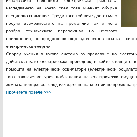
използвайки явлението електрически резонанс,
изследването на което след това ученият обърна
специално внимание. Преди това той вече достатъчно
проучи възможностите на променлив ток и ясно
разбра техническите перспективи на неговото
приложение, но предстоеше още една важна стъпка - сист
електрическа енергия.
Според учения в такава система за предаване на електри
действала като електрически проводник, в който стоящите 
помощта на електрически осцилатори (електрически осцилато
това заключение чрез наблюдения на електрически смущен
земната повърхност след изхвърляне на мълнии по време на гр
Прочетете повече >>>