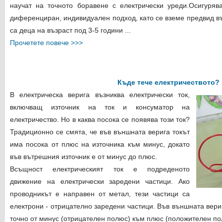
научат на точното боравене с електрически уреди.Осигуряв
диференциран, индивидуален подход, като се вземе предвид в
са деца на възраст под 3-5 години
...
Прочетете повече >>>
Къде тече електричеството?
В електрическа верига възниква електрически ток,
включващ източник на ток и консуматор на
електричество. Но в каква посока се появява този ток?
Традиционно се смята, че във външната верига токът
има посока от плюс на източника към минус, докато
във вътрешния източник е от минус до плюс.
Всъщност електрическият ток е подреденото
движение на електрически заредени частици. Ако
проводникът е направен от метал, тези частици са
електрони - отрицателно заредени частици. Във външната вери
точно от минус (отрицателен полюс) към плюс (положителен пол