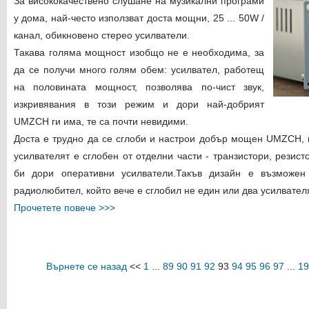
За висококачествено слушане на музикални програми
у дома, най-често използват доста мощни, 25 ... 50W /
канал, обикновено стерео усилватели.
Такава голяма мощност изобщо не е необходима, за
да се получи много голям обем: усилвател, работещ
на половината мощност, позволява по-чист звук,
изкривявания в този режим и дори най-добрият
UMZCH ги има, те са почти невидими.
Доста е трудно да се сглоби и настрои добър мощен UMZCH, н
усилвателят е сглобен от отделни части - транзистори, резист
би дори оперативни усилватели.Такъв дизайн е възможен
радиолюбител, който вече е сглобил не един или два усилвателя
Прочетете повече >>>
Върнете се назад
<<
1
...
89
90
91
92
93
94
95
96
97
...
19