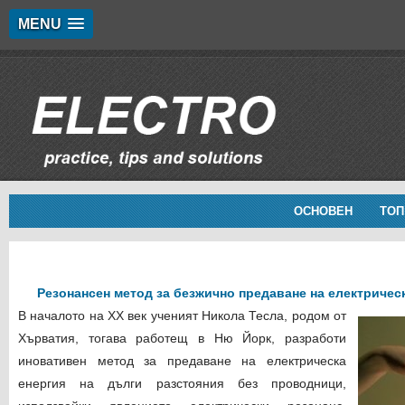
MENU
ОСНОВЕН
ТОП
Резонансен метод за безжично предаване на електрическ
В началото на XX век ученият Никола Тесла, родом от
Хърватия, тогава работещ в Ню Йорк, разработи
иновативен метод за предаване на електрическа
енергия на дълги разстояния без проводници,