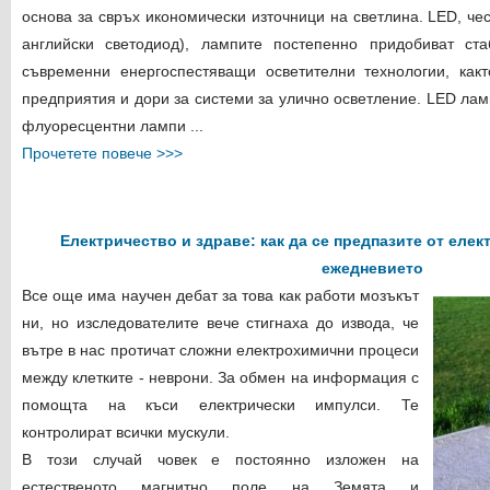
основа за свръх икономически източници на светлина. LED, че
английски светодиод), лампите постепенно придобиват ст
съвременни енергоспестяващи осветителни технологии, какт
предприятия и дори за системи за улично осветление. LED ла
флуоресцентни лампи ...
Прочетете повече >>>
Електричество и здраве: как да се предпазите от еле
ежедневието
Все още има научен дебат за това как работи мозъкът
ни, но изследователите вече стигнаха до извода, че
вътре в нас протичат сложни електрохимични процеси
между клетките - неврони. За обмен на информация с
помощта на къси електрически импулси. Те
контролират всички мускули.
В този случай човек е постоянно изложен на
естественото магнитно поле на Земята и