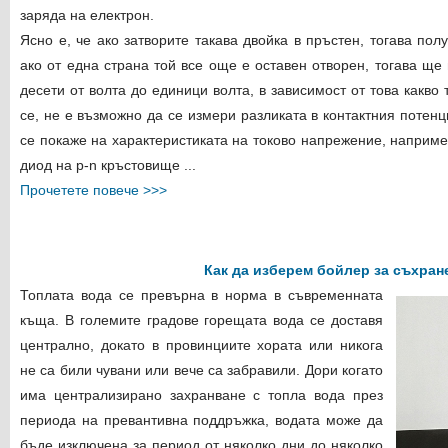
заряда на електрон.
Ясно е, че ако затворите такава двойка в пръстен, тогава по
ако от една страна той все още е оставен отворен, тогава щ
десети от волта до единици волта, в зависимост от това какво
се, не е възможно да се измери разликата в контактния потенц
се покаже на характеристиката на токово напрежение, например
диод на p-n кръстовище ...
Прочетете повече >>>
Как да изберем бойлер за съхран
Топлата вода се превърна в норма в съвременната
къща. В големите градове горещата вода се доставя
централно, докато в провинциите хората или никога
не са били чувани или вече са забравили. Дори когато
има централизирано захранване с топла вода през
периода на превантивна поддръжка, водата може да
бъде изключена за период от няколко дни до няколко