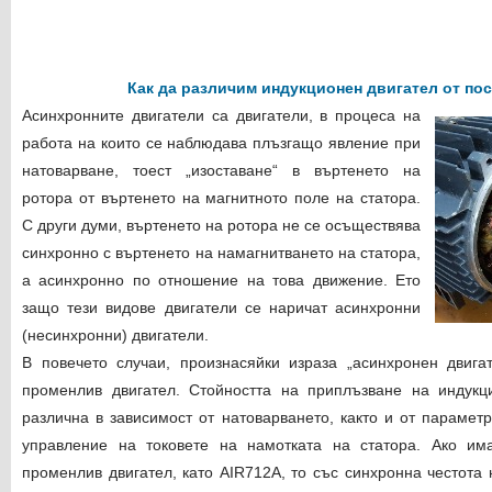
Как да различим индукционен двигател от по
Асинхронните двигатели са двигатели, в процеса на
работа на които се наблюдава плъзгащо явление при
натоварване, тоест „изоставане“ в въртенето на
ротора от въртенето на магнитното поле на статора.
С други думи, въртенето на ротора не се осъществява
синхронно с въртенето на намагнитването на статора,
а асинхронно по отношение на това движение. Ето
защо тези видове двигатели се наричат ​​асинхронни
(несинхронни) двигатели.
В повечето случаи, произнасяйки израза „асинхронен двигат
променлив двигател. Стойността на приплъзване на индук
различна в зависимост от натоварването, както и от парамет
управление на токовете на намотката на статора. Ако им
променлив двигател, като AIR712A, то със синхронна честота