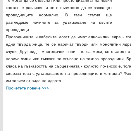
Те могат да се откъснат или просто дизайнът на новия
контакт е различен и не е възможно да се захващат
проводниците нормално. В тази статия ще
разгледаме начините за удължаване на късите
проводници.
Проводниците и кабелите могат да имат едножилни ядра - тов
една твърда жица, те се наричат ​​твърди или монолитни ядр
счупи. Друг вид - многожични вени - те са меки, се състоят о
нарича жици или гъвкави за огъване на такива проводници. Б
класа на гъвкавостта на сърцевината - колкото по-висок е, то
свързва това с удължаването на проводниците в контакта? Фак
им зависи от вида на ядрата ...
Прочетете повече >>>