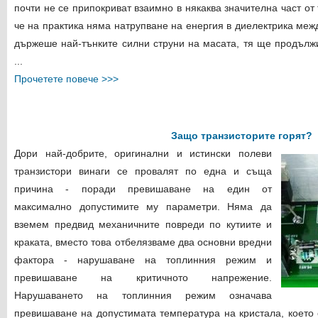
почти не се припокриват взаимно в някаква значителна част от
че на практика няма натрупване на енергия в диелектрика межд
държеше най-тънките силни струни на масата, тя ще продълж
...
Прочетете повече >>>
Защо транзисторите горят?
Дори най-добрите, оригинални и истински полеви
транзистори винаги се провалят по една и съща
причина - поради превишаване на един от
максимално допустимите му параметри. Няма да
вземем предвид механичните повреди по кутиите и
краката, вместо това отбелязваме два основни вредни
фактора - нарушаване на топлинния режим и
превишаване на критичното напрежение.
Нарушаването на топлинния режим означава
превишаване на допустимата температура на кристала, което 