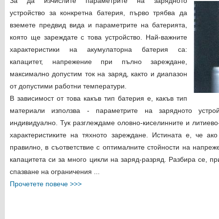
За да изчислите параметрите на зарядното
устройство за конкретна батерия, първо трябва да
вземете предвид вида и параметрите на батерията,
която ще зареждате с това устройство. Най-важните
характеристики на акумулаторна батерия са:
капацитет, напрежение при пълно зареждане,
максимално допустим ток на заряд, както и диапазон
от допустими работни температури.
В зависимост от това какъв тип батерия е, какъв тип
материали използва - параметрите на зарядното устро
индивидуално. Тук разглеждаме оловно-киселинните и литиево
характеристиките на тяхното зареждане. Истината е, че ак
правилно, в съответствие с оптималните стойности на напреже
капацитета си за много цикли на заряд-разряд. Разбира се, пр
спазване на ограничения ...
Прочетете повече >>>