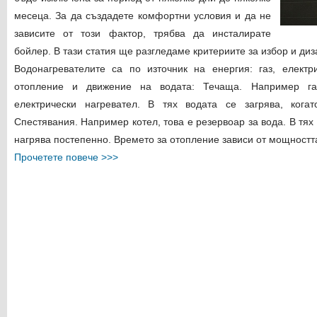
месеца. За да създадете комфортни условия и да не
зависите от този фактор, трябва да инсталирате
бойлер. В тази статия ще разгледаме критериите за избор и ди
Водонагревателите са по източник на енергия: газ, електр
отопление и движение на водата: Течаща. Например га
електрически нагревател. В тях водата се загрява, кога
Спестявания. Например котел, това е резервоар за вода. В тях
нагрява постепенно. Времето за отопление зависи от мощността 
Прочетете повече >>>