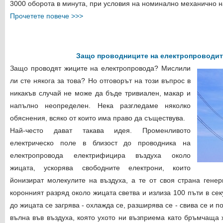
3000 оборота в минута, при условия на номинално механично на
Прочетете повече >>>
Защо проводниците на електропроводит
Защо проводят жиците на електропровода? Мислили
ли сте някога за това? Но отговорът на този въпрос в
никакъв случай не може да бъде тривиален, макар и
напълно неопределен. Нека разгледаме няколко
обяснения, всяко от които има право да съществува.
Най-често дават такава идея. Променливото
електрическо поле в близост до проводника на
електропровода електрифицира въздуха около
жицата, ускорява свободните електрони, които
йонизират молекулите на въздуха, а те от своя страна генер
коронният разряд около жицата светва и излиза 100 пъти в сек
до жицата се загрява - охлажда се, разширява се - свива се и п
вълна във въздуха, която ухото ни възприема като бръмчаща 