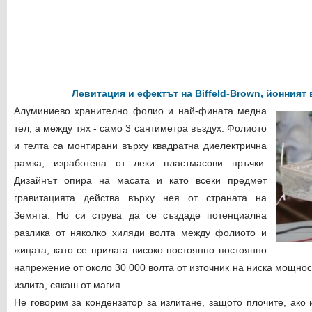
Левитация и ефектът на Biffeld-Brown, йонният 
Алуминиево хранително фолио и най-фината медна
тел, а между тях - само 3 сантиметра въздух. Фолиото
и телта са монтирани върху квадратна диелектрична
рамка, изработена от леки пластмасови пръчки.
Дизайнът опира на масата и като всеки предмет
гравитацията действа върху нея от страната на
Земята. Но си струва да се създаде потенциална
разлика от няколко хиляди волта между фолиото и
жицата, като се прилага високо постоянно постоянно
напрежение от около 30 000 волта от източник на ниска мощност
излита, сякаш от магия.
Не говорим за кондензатор за излитане, защото плочите, ако