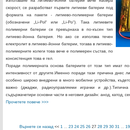
използване на литиево-йонни батерии вече набира
скорост, се разработват първите литиеви батерии под
формата на пакети - литиево-полимерни батерии
(обозначени „Li-Pol“ или „Li-Po“). Така литиевите
полимерни батерии се превърнаха в по-късен тип
литиево-йонна батерия. Но ако се използва течен
електролит в литиево-йонни батерии, тогава в литиево-
полимерните колеги това вече е полимерен състав, по
консистенция това е гел.
Поради полимерната основа батериите от този тип имат по
интензивност от другите.Именно поради тази причина днес л
особено широко внедрени в много мобилни устройства, където
важно (джаджи, радиоуправляеми играчки и др.).
Типична
съдържа
четири основни части в неговия дизайн: анод, катод, с
Прочетете повече >>>
Върнете се назад
<<
1
...
23
24
25
26
27
28
29
30
31
...
19