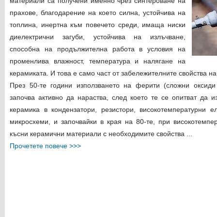
материали са получени именно чрез синтероване на
прахове, благодарение на което силна, устойчива на
топлина, инертна към повечето среди, имаща ниски
диелектрични загуби, устойчива на излъчване,
способна на продължителна работа в условия на
променлива влажност, температура и налягане на
керамиката. И това е само част от забележителните свойства на
През 50-те години използването на ферити (сложни оксиди
започва активно да нараства, след което те се опитват да и
керамика в кондензатори, резистори, високотемпературни е
микросхеми, и започвайки в края на 80-те, при високотемпе
късни керамични материали с необходимите свойства ...
Прочетете повече >>>