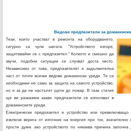
Видове предпазители за домакински
Тези, които участват в ремонта на оборудването,
сигурно са чули шегата: "Устройството изгоря,
защитавайки се с предпазител." Колкото и смешно да
звучи, подобни ситуации се случват доста често.
Независимо от това, предпазителят е задължителна
част от почти всички видове домакински уреди. Те са
необходими не само за защита на самото устройство,
но и за да не настъпят щети до пожар. В тази статия
ще ви разкажем какви предпазители се използват в
домакинските уреди.
Електрически предпазител е устройство или превключващо 
изключи верига от източник на енергия при ток, значително 
прости думи: ако устройството по някаква причина започна