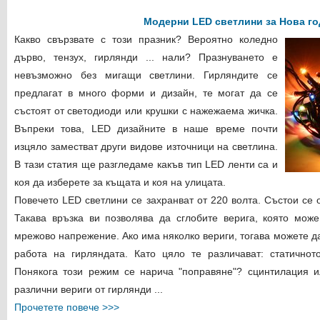
Модерни LED светлини за Нова го
Какво свързвате с този празник? Вероятно коледно
дърво, тензух, гирлянди ... нали? Празнуването е
невъзможно без мигащи светлини. Гирляндите се
предлагат в много форми и дизайн, те могат да се
състоят от светодиоди или крушки с нажежаема жичка.
Въпреки това, LED дизайните в наше време почти
изцяло заместват други видове източници на светлина.
В тази статия ще разгледаме какъв тип LED ленти са и
коя да изберете за къщата и коя на улицата.
Повечето LED светлини се захранват от 220 волта. Състои се 
Такава връзка ви позволява да сглобите верига, която мож
мрежово напрежение. Ако има няколко вериги, тогава можете д
работа на гирляндата. Като цяло те различават: статичнот
Понякога този режим се нарича "поправяне"? сцинтилация и
различни вериги от гирлянди ...
Прочетете повече >>>