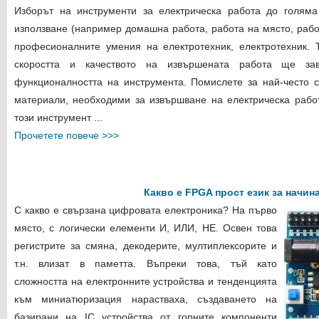
Изборът на инструменти за електрическа работа до голяма
използване (например домашна работа, работа на място, работ
професионалните умения на електротехник, електротехник. 
скоростта и качеството на извършената работа ще за
функционалността на инструмента. Помислете за най-често 
материали, необходими за извършване на електрическа рабо
този инструмент
...
Прочетете повече >>>
Какво е FPGA прост език за начин
С какво е свързана цифровата електроника? На първо
място, с логически елементи И, ИЛИ, НЕ. Освен това
регистрите за смяна, декодерите, мултиплексорите и
т.н. влизат в паметта. Въпреки това, тъй като
сложността на електронните устройства и тенденцията
към миниатюризация нарастваха, създаването на
базирани на IC устройства от горните компоненти