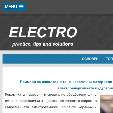
MENU
ОСНОВЕН
ТОП
Примери за използването на керамични материали 
електроенергийната индустри
Керамиката - смесени и специално обработени фино
смлени неорганични вещества - се използва широко в
съвременната електротехника. Първите керамични