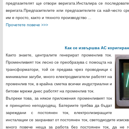
предпазителят ще отвори веригата.Инсталира се последоват
веригата.
Предпазителите или предпазителите са най-често сре
им е просто, както и тяхното производство ...
Прочетете повече >>>
Как се извършва AC коригиран
Както знаете, централите генерират променлив ток.
Променливият ток лесно се преобразува с помощта на
трансформатори, той се предава чрез проводници с
минимални загуби, много електродвигатели работят на
променлив ток, в крайна сметка всички индустриални и
битови мрежи днес работят на променлив ток.
Въпреки това, за някои приложения променливият ток
е принципно неподходящ. Батериите трябва да бъдат
зареждани с постоянен ток, електролизиращите
инсталации се захранват от постоянен ток, светодиодите изиск
много повече неща за работа без постоянен ток, да не г