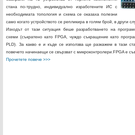
стана по-трудно, индивидуално изработените ИС с
необходимата топология и схема се оказаха полезни
само когато устройството се репликира в голям брой, в други с
Изходът от тази ситуация беше разработването на програм
схеми (съкратено като FPGA, чуждо съкращение като програ
PLD). За какво е и къде се използва ще разкажем в тази ст
повечето начинаещи се свързват с микроконтролери.
FPGA е съ
Прочетете повече >>>