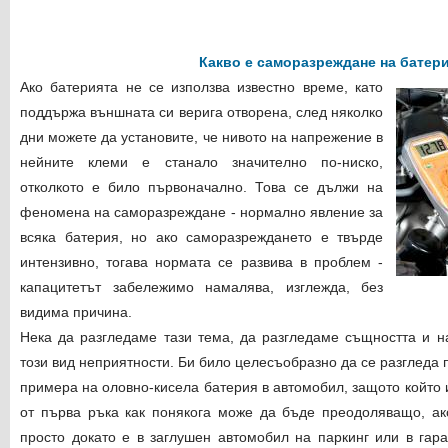
Какво е саморазреждане на батер
Ако батерията не се използва известно време, като
поддържа външната си верига отворена, след няколко
дни можете да установите, че нивото на напрежение в
нейните клеми е станало значително по-ниско,
отколкото е било първоначално. Това се дължи на
феномена на саморазреждане - нормално явление за
всяка батерия, но ако саморазреждането е твърде
интензивно, тогава нормата се развива в проблем -
капацитетът забележимо намалява, изглежда, без
видима причина.
Нека да разгледаме тази тема, да разгледаме същността и н
този вид неприятности. Би било целесъобразно да се разгледа
примера на оловно-кисела батерия в автомобил, защото който и
от първа ръка как понякога може да бъде преодоляващо, ак
просто докато е в заглушен автомобил на паркинг или в гара