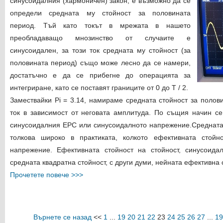
синусоидалния (хармоничен) закон, е възможно да се
определи средната му стойност за половината
период. Тъй като токът в мрежата в нашето
преобладаващо мнозинство от случаите е
синусоидален, за този ток средната му стойност (за
половината период) също може лесно да се намери,
достатъчно е да се прибегне до операцията за
интегриране, като се поставят границите от 0 до T / 2.
Замествайки Pi = 3.14, намираме средната стойност за полов
ток в зависимост от неговата амплитуда. По същия начин се
синусоидалния ЕРС или синусоидалното напрежение.Средната 
толкова широко в практиката, колкото ефективната стойн
напрежение. Ефективната стойност на стойност, синусоид
средната квадратна стойност, с други думи, нейната ефективна с
Прочетете повече >>>
Върнете се назад
<<
1
...
19
20
21
22
23
24
25
26
27
...
19