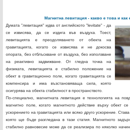
Магнитна левитация - какво е това и как
Думата "левитация" идва от английското "levitate" - да
се извисява, да се издига във въздуха. Тоест,
левитацията е преодоляването от обекта на
гравитацията, когато се извисява и не докосва
опората, без отблъскване от въздуха, без използване
на реактивно задвижване. От гледна точка на
физиката, левитацията е стабилно положение на
обект в гравитационно поле, когато гравитацията се
компенсира и има възстановяваща сила, която
осигурява на обекта стабилност в пространството.
По-специално, магнитната левитация е технологията на пов
магнитно поле, когато магнитното действие върху обект се
ускорението на гравитацията или всяко друго ускорение. Става
която ще бъде разгледана в тази статия. Магнитното задър
стабилно равновесие може да се реализира по няколко начин