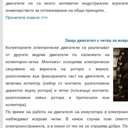
двигатели не са много киловатни индустриални агрегат
инженерството
за оптимизиране на общи принципи
...
Прочетете повече >>>
Защо двигател с четка за искр
Колекторните електрически двигатели се различават
от другите видове двигатели по наличието на
колекторно-четка. Монтажът осигурява електрическо
свързване на веригата на ротора с вериги,
разположени във фиксираната част на двигателя, и
включва колектор (набор от контакти, разположени
директно върху ротора) и четки (плъзгащи контакти,
разположени извън ротора и притиснати към
колектора).
По време на работа на двигателя на комутатора в електроин
наблюдават искрови четки. В някои случаи този симп
електроинструмента, а в някои от тях не се отразява добре. П