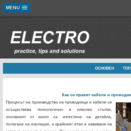
MENU
ОСНОВЕН
ТОП
Как се правят кабели и проводн
Процесът на производство на проводници и кабели се
осъществява технологично в няколко стъпки,
основният от които са: изтегляне на детайла,
полагане на изолация, а крайният етап е навиване на