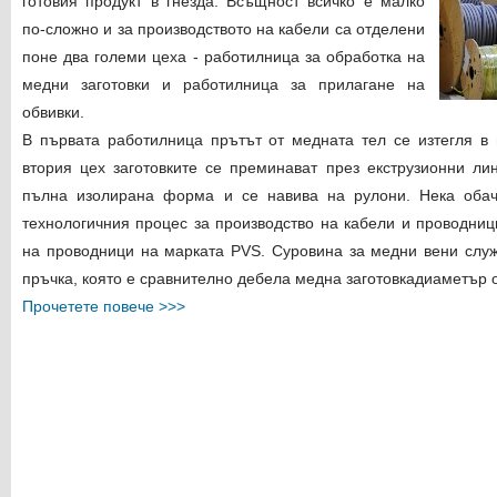
готовия продукт в гнезда. Всъщност всичко е малко
по-сложно и за производството на кабели са отделени
поне два големи цеха - работилница за обработка на
медни заготовки и работилница за прилагане на
обвивки.
В първата работилница прътът от медната тел се изтегля в 
втория цех заготовките се преминават през екструзионни ли
пълна изолирана форма и се навива на рулони. Нека обач
технологичния процес за производство на кабели и проводниц
на проводници на марката PVS. Суровина за медни вени
слу
пръчка, която е сравнително дебела медна заготовка
диаметър о
Прочетете повече >>>