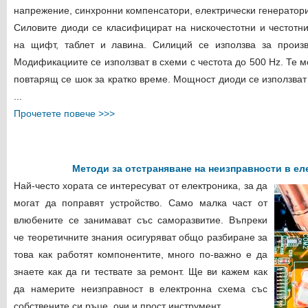
напрежение, синхронни компенсатори, електрически генератори
Силовите диоди се класифицират на нискочестотни и честотн
на щифт, таблет и лавина. Силиций се използва за произв
Модификациите се използват в схеми с честота до 500 Hz. Те м
повтарящ се шок за кратко време. Мощност диоди се използват 
...
Прочетете повече >>>
Методи за отстраняване на неизправности в ел
Най-често хората се интересуват от електроника, за да
могат да поправят устройство. Само малка част от
влюбените се занимават със саморазвитие. Въпреки
че теоретичните знания осигуряват общо разбиране за
това как работят компонентите, много по-важно е да
знаете как да ги тествате за ремонт. Ще ви кажем как
да намерите неизправност в електронна схема със
собствените си ръце, очи и прост инструмент.