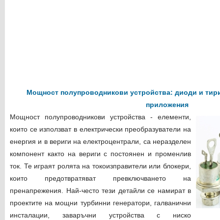
Мощност полупроводникови устройства: диоди и тири
приложения
Мощност полупроводникови устройства - елементи,
които се използват в електрически преобразуватели на
енергия и в вериги на електроцентрали, са неразделен
компонент както на вериги с постоянен и променлив
ток. Те играят ролята на токоизправители или блокери,
които предотвратяват превключването на
пренапрежения. Най-често тези детайли се намират в
проектите на мощни турбинни генератори, галванични
инсталации, заваръчни устройства с ниско