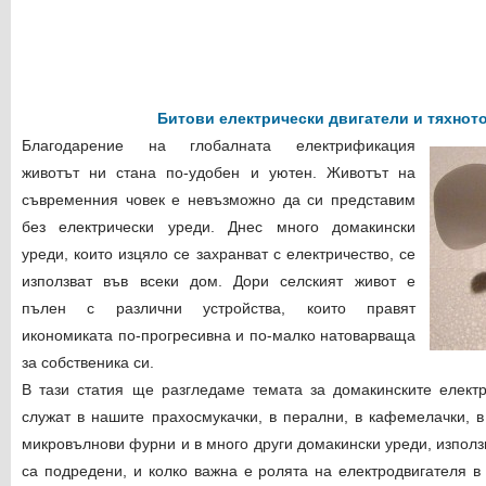
Битови електрически двигатели и тяхнот
Благодарение на глобалната електрификация
животът ни стана по-удобен и уютен. Животът на
съвременния човек е невъзможно да си представим
без електрически уреди. Днес много домакински
уреди, които изцяло се захранват с електричество, се
използват във всеки дом. Дори селският живот е
пълен с различни устройства, които правят
икономиката по-прогресивна и по-малко натоварваща
за собственика си.
В тази статия ще разгледаме темата за домакинските електр
служат в нашите прахосмукачки, в перални, в кафемелачки, в
микровълнови фурни и в много други домакински уреди, използ
са подредени, и колко важна е ролята на електродвигателя в