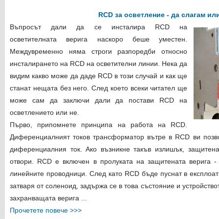
RCD за осветление - да слагам ил
Въпросът дали да се инсталира RCD на
осветителната верига наскоро беше уместен.
Междувременно няма строги разпоредби относно
инсталирането на RCD на осветителни линии. Нека да
видим какво може да даде RCD в този случай и как ще
станат нещата без него. След което всеки читател ще
може сам да заключи дали да постави RCD на
осветлението или не.
Първо, припомнете принципа на работа на RCD.
Диференциалният токов трансформатор вътре в RCD ви позво
диференциалния ток. Ако възникне такъв излишък, защитена
отвори. RCD е включен в пролуката на защитената верига -
линейните проводници. След като RCD бъде пуснат в експлоата
затваря от соленоид, задържа се в това състояние и устройств
захранващата верига ...
Прочетете повече >>>