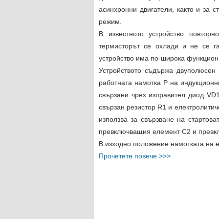
асинхронни двигатели, както и за 
режим.
В известното устройство повтор
термисторът се охлади и не се г
устройство има по-широка функцион
Устройството съдържа двуполюсен 
работната намотка P на индукционн
свързани чрез изправител диод VD
свързан резистор R1 и електролитич
използва за свързване на стартов
превключващия елемент C2 и превк
В изходно положение намотката на е
Прочетете повече >>>