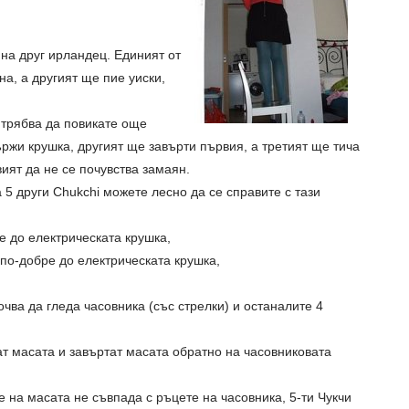
 на друг ирландец. Единият от
а, а другият ще пие уиски,
 трябва да повикате още
ържи крушка, другият ще завърти първия, а третият ще тича
вият да не се почувства замаян.
а 5 други Chukchi можете лесно да се справите с тази
те до електрическата крушка,
е по-добре до електрическата крушка,
очва да гледа часовника (със стрелки) и останалите 4
ат масата и завъртат масата обратно на часовниковата
 на масата не съвпада с ръцете на часовника, 5-ти Чукчи