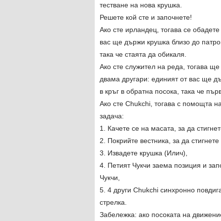
тестване на нова крушка.
Решете кой сте и започнете!
Ако сте ирландец, тогава се обадете
вас ще държи крушка близо до патрон
така че стаята да обикаля.
Ако сте служител на реда, тогава ще
двама другари: единият от вас ще д
в кръг в обратна посока, така че пър
Ако сте Chukchi, тогава с помощта н
задача:
1. Качете се на масата, за да стигне
2. Покрийте вестника, за да стигнет
3. Извадете крушка (Илич),
4. Петият Чукчи заема позиция и зап
Чукчи,
5. 4 други Chukchi синхронно повдиг
стрелка.
Забележка: ако посоката на движение