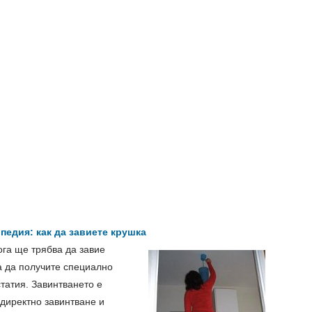
педия: как да завиете крушка
ога ще трябва да завие
ва да получите специално
татия. Завинтването е
 директно завинтване и