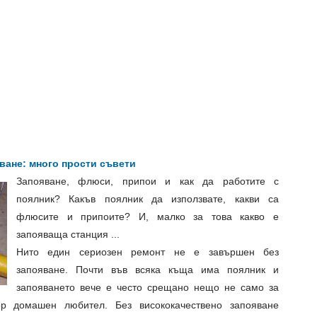
ване: много прости съвети
Запояване, флюси, припои и как да работите с
поялник? Какъв поялник да използвате, какви са
флюсите и припоите? И, малко за това какво е
запояваща станция ...
Нито един сериозен ремонт не е завършен без
запояване. Почти във всяка къща има поялник и
запояването вече е често срещано нещо не само за
ор домашен любител. Без висококачествено запояване