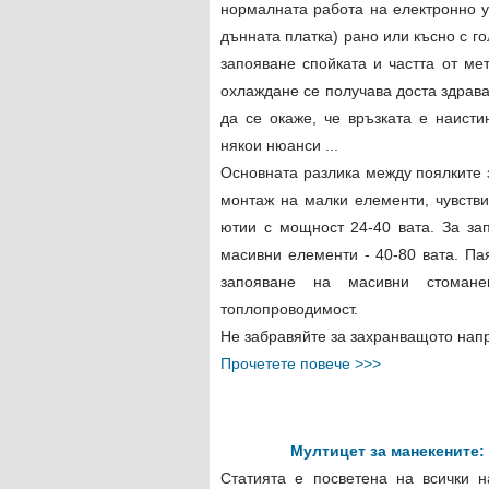
нормалната работа на електронно у
дънната платка) рано или късно с г
запояване спойката и частта от мет
охлаждане се получава доста здрава
да се окаже, че връзката е наисти
някои нюанси ...
Основната разлика между поялките 
монтаж на малки елементи, чувстви
ютии с мощност 24-40 вата. За за
масивни елементи - 40-80 вата. Па
запояване на масивни стомане
топлопроводимост.
Не забравяйте за захранващото напр
Прочетете повече >>>
Мултицет за манекените:
Статията е посветена на всички 