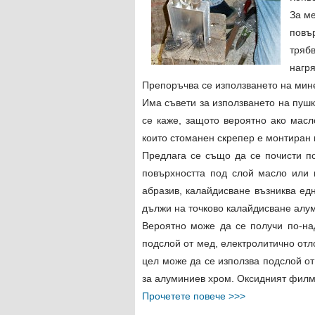
За ме
повъ
тряб
нагря
Препоръчва се използването на мин
Има съвети за използването на пушк
се каже, защото вероятно ако масл
които стоманен скрепер е монтиран 
Предлага се също да се почисти по
повърхността под слой масло или 
абразив, калайдисване възниква едн
дължи на точково калайдисване алу
Вероятно може да се получи по-на
подслой от мед, електролитично от
цел може да се използва подслой от
за алуминиев хром. Оксидният филм 
Прочетете повече >>>