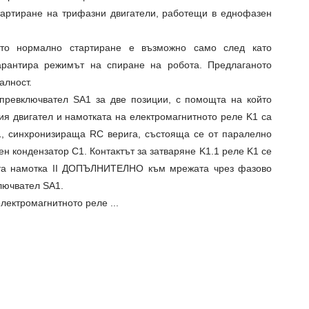
стартиране на трифазни двигатели, работещи в еднофазен
ното нормално стартиране е възможно само след като
арантира режимът на спиране на робота. Предлаганото
алност.
превключвател SA1 за две позиции, с помощта на който
ия двигател и намотката на електромагнитното реле K1 са
1, синхронизираща RC верига, състояща се от паралелно
ен кондензатор C1. Контактът за затваряне K1.1 реле K1 се
ата намотка
II
ДОПЪЛНИТЕЛНО към мрежата чрез фазово
лючвател SA1.
лектромагнитното реле ...