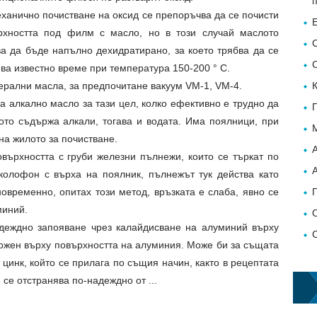
ханично почистване на оксид се препоръчва да се почисти
рхността под филм с масло, но в този случай маслото
ва да бъде напълно дехидратирано, за което трябва да се
ва известно време при температура 150-200 ° С.
ерални масла, за предпочитане вакуум VM-1, VM-4.
а алкално масло за тази цел, колко ефективно е трудно да
ото съдържа алкали, тогава и водата. Има поялници, при
на жилото за почистване.
върхността с груби железни пълнежи, които се търкат по
колофон с върха на поялник, пълнежът тук действа като
овременно, опитах този метод, връзката е слаба, явно се
миний.
деждно запояване чрез калайдисване на алуминий върху
ложен върху повърхността на алуминия. Може би за същата
 цинк, който се прилага по същия начин, както в рецептата
се отстранява по-надеждно от ...