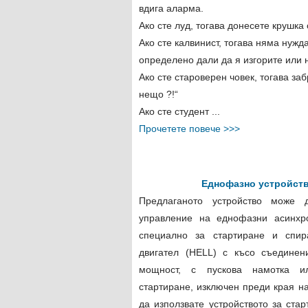
вдига аларма.
Ако сте луд, тогава донесете крушка
Ако сте калвинист, тогава няма нужд
определено дали да я изгорите или 
Ако сте староверен човек, тогава за
нещо ?!“
Ако сте студент ...
Прочетете повече >>>
Еднофазно устройств
Предлаганото устройство може 
управление на еднофазни асинхро
специално за стартиране и спир
двигател (HELL) с късо съединен
мощност, с пускова намотка и
стартиране, изключен преди края н
да използвате устройството за ста