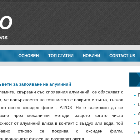
ОСНОВЕН
ТОП СТАТИИ
НОВИНИ
CONTACT US
вети за запояване на алуминий
лемите, свързани със споявания алуминий, се обясняват с
, че повърхността на този метал е покрита с тънък, гъвкав
ого силен оксиден филм - Al2O3. Не е възможно да се
ахне чрез механични методи, защото когато чиста
хност от алуминий влиза в контакт с въздух или вода, той
абавно отново се покрива с оксиден филм.
енционалните флюси не разтварят оксид.