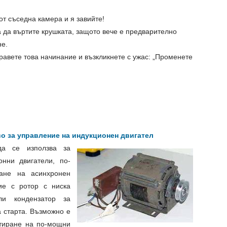
 от съседна камера и я завийте!
а да въртите крушката, защото вече е предварително
не.
бравете това начинание и възкликнете с ужас: „Променете
о за управление на индукционен двигател
да се използва за
нни двигатели, по-
ане на асинхронен
ие с ротор с ниска
ли кондензатор за
а старта. Възможно е
ртиране на по-мощни