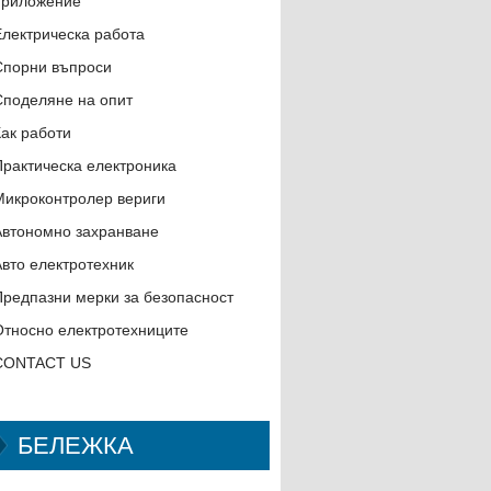
приложение
Електрическа работа
Спорни въпроси
Споделяне на опит
Как работи
Практическа електроника
Микроконтролер вериги
Автономно захранване
Авто електротехник
Предпазни мерки за безопасност
Относно електротехниците
CONTACT US
БЕЛЕЖКА