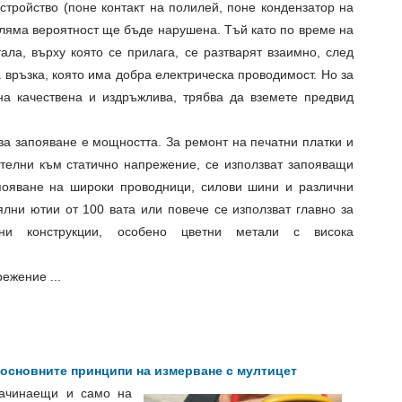
стройство (поне контакт на полилей, поне кондензатор на
оляма вероятност ще бъде нарушена. Тъй като по време на
ала, върху която се прилага, се разтварят взаимно, след
 връзка, която има добра електрическа проводимост. Но за
на качествена и издръжлива, трябва да вземете предвид
за запояване е мощността. За ремонт на печатни платки и
телни към статично напрежение, се използват запояващи
появане на широки проводници, силови шини и различни
ялни ютии от 100 вата или повече се използват главно за
ни конструкции, особено цветни метали с висока
ежение ...
 основните принципи на измерване с мултицет
начинаещи и само на