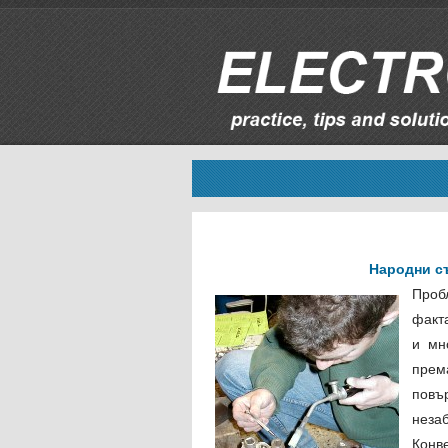
Народни съ
Проб
факта
и мн
прем
повър
нез
Конв