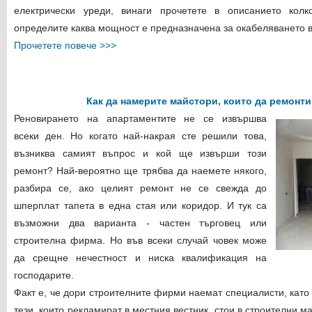
електрически уреди, винаги прочетете в описанието колк
определите каква мощност е предназначена за окабеляването ви
Прочетете повече >>>
Как да намерите майстори, които да ремонти
Реновирането на апартаментите не се извършва
всеки ден. Но когато най-накрая сте решили това,
възниква самият въпрос и кой ще извърши този
ремонт? Най-вероятно ще трябва да наемете някого,
разбира се, ако целият ремонт не се свежда до
шперплат тапета в една стая или коридор. И тук са
възможни два варианта - частен търговец или
строителна фирма. Но във всеки случай човек може
да срещне нечестност и ниска квалификация на
господарите.
Факт е, че дори строителните фирми наемат специалисти, като
тези, които рекламират в местния вестник, стои в строителни м