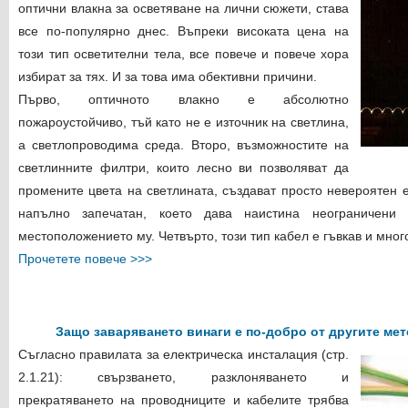
оптични влакна за осветяване на лични сюжети, става
все по-популярно днес. Въпреки високата цена на
този тип осветителни тела, все повече и повече хора
избират за тях. И за това има обективни причини.
Първо, оптичното влакно е абсолютно
пожароустойчиво, тъй като не е източник на светлина,
а светлопроводима среда. Второ, възможностите на
светлинните филтри, които лесно ви позволяват да
промените цвета на светлината, създават просто невероятен е
напълно запечатан, което дава наистина неограничени
местоположението му. Четвърто, този тип кабел е гъвкав и много
Прочетете повече >>>
Защо заваряването винаги е по-добро от другите мет
Съгласно правилата за електрическа инсталация (стр.
2.1.21): свързването, разклоняването и
прекратяването на проводниците и кабелите трябва