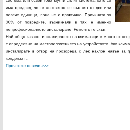
система или освен това мулти сплит система, като се
има предвид, че те съответно се състоят от две или
повече единици, поне не е практично. Причината за
90% от повредите, възникнали в тях, е именно
непрофесионалното инсталиране. Ремонтът е скъп.
Най-общо казано, инсталирането на климатици е много отгово
с определяне на местоположението на устройството. Ако климат
инсталирате в отвор на прозореца с лек наклон навън за г
кондензат ...
Прочетете повече >>>