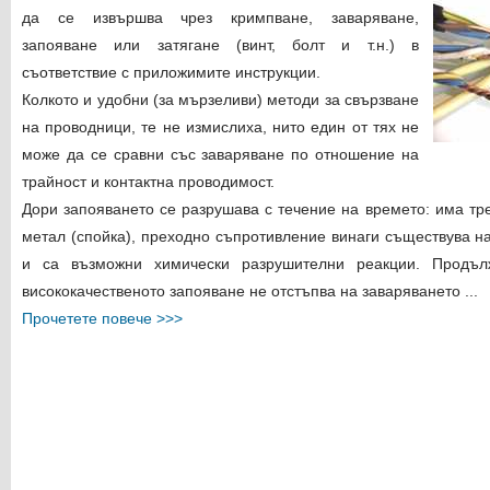
да се извършва чрез кримпване, заваряване,
запояване или затягане (винт, болт и т.н.) в
съответствие с приложимите инструкции.
Колкото и удобни (за мързеливи) методи за свързване
на проводници, те не измислиха, нито един от тях не
може да се сравни със заваряване по отношение на
трайност и контактна проводимост.
Дори запояването се разрушава с течение на времето: има тр
метал (спойка), преходно съпротивление винаги съществува н
и са възможни химически разрушителни реакции. Продъл
висококачественото запояване не отстъпва на заваряването ...
Прочетете повече >>>