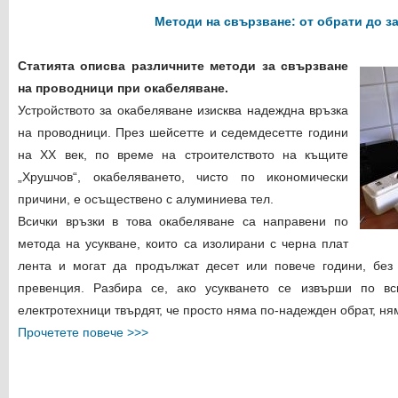
Методи на свързване: от обрати до з
Статията описва различните методи за свързване
на проводници при окабеляване.
Устройството за окабеляване изисква надеждна връзка
на проводници. През шейсетте и седемдесетте години
на ХХ век, по време на строителството на къщите
„Хрушчов“, окабеляването, чисто по икономически
причини, е осъществено с алуминиева тел.
Всички връзки в това окабеляване са направени по
метода на усукване, които са изолирани с черна плат
лента и могат да продължат десет или повече години, без
превенция. Разбира се, ако усукването се извърши по вс
електротехници твърдят, че просто няма по-надежден обрат, ням
Прочетете повече >>>