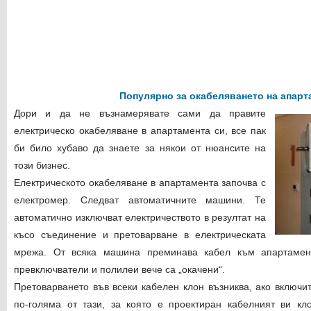
Популярно за окабеляването на апарт
Дори и да не възнамерявате сами да правите
електрическо окабеляване в апартамента си, все пак
би било хубаво да знаете за някои от нюансите на
този бизнес.
Електрическото окабеляване в апартамента започва с
електромер. Следват автоматичните машини. Те
автоматично изключват електричеството в резултат на
късо съединение и претоварване в електрическата
мрежа. От всяка машина преминава кабел към апартамента
превключватели и полилеи вече са „окачени“.
Претоварването във всеки кабелен клон възниква, ако включи
по-голяма от тази, за която е проектиран кабелният ви кло