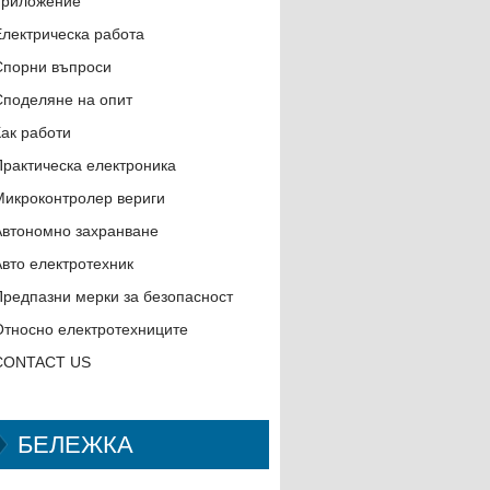
приложение
Електрическа работа
Спорни въпроси
Споделяне на опит
Как работи
Практическа електроника
Микроконтролер вериги
Автономно захранване
Авто електротехник
Предпазни мерки за безопасност
Относно електротехниците
CONTACT US
БЕЛЕЖКА