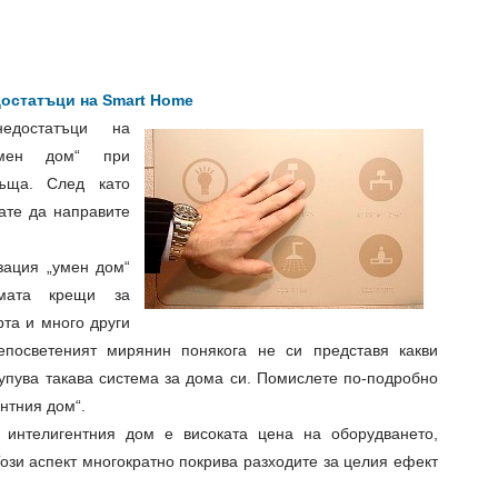
остатъци на Smart Home
едостатъци на
умен дом“ при
ъща. След като
кате да направите
зация „умен дом“
амата крещи за
рта и много други
епосветеният мирянин понякога не си представя какви
упува такава система за дома си. Помислете по-подробно
нтния дом“.
 интелигентния дом е високата цена на оборудването,
ози аспект многократно покрива разходите за целия ефект