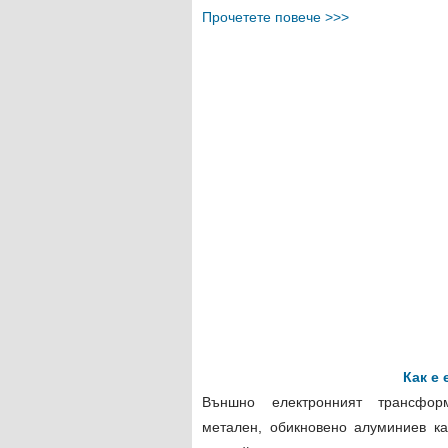
Прочетете повече >>>
Как е
Външно електронният трансфо
метален, обикновено алуминиев к