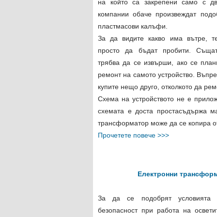
на който са закрепени само с дв
компании обаче произвеждат подо
пластмасови калъфи.
За да видите какво има вътре, т
просто да бъдат пробити. Съща
трябва да се извърши, ако се пла
ремонт на самото устройство. Въпре
купите нещо друго, отколкото да рем
Схема на устройството не е прилож
схемата е доста проста
съдържа ма
трансформатор може да се копира о
Прочетете повече >>>
Електронни трансформ
За да се подобрят условията з
безопасност при работа на освети