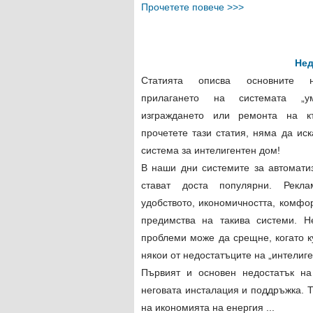
Прочетете повече >>>
Нед
Статията описва основните н
прилагането на системата „
изграждането или ремонта на к
прочетете тази статия, няма да ис
система за интелигентен дом!
В наши дни системите за автомати
стават доста популярни. Рекл
удобството, икономичността, комфо
предимства на такива системи. Н
проблеми може да срещне, когато к
някои от недостатъците на „интелиге
Първият и основен недостатък на
неговата инсталация и поддръжка. Т
на икономията на енергия ...