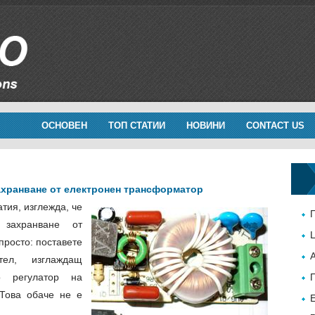
ОСНОВЕН
ТОП СТАТИИ
НОВИНИ
CONTACT US
ахранване от електронен трансформатор
тия, изглежда, че
захранване от
просто: поставете
ел, изглаждащ
о регулатор на
 Това обаче не е