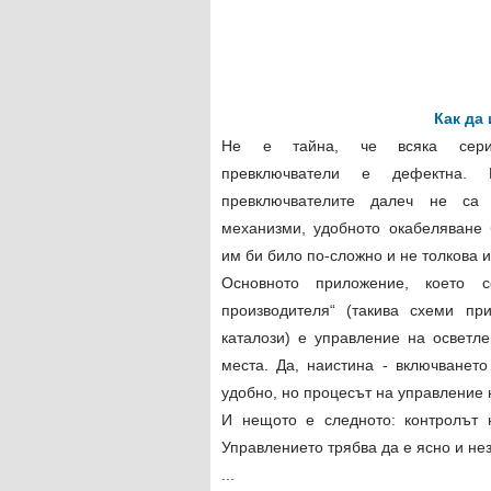
Как да
Не е тайна, че всяка сери
превключватели е дефектна.
превключвателите далеч не са 
механизми, удобното окабеляване 
им би било по-сложно и не толкова 
Основното приложение, което с
производителя“ (такива схеми пр
каталози) е управление на осветле
места. Да, наистина - включването
удобно, но процесът на управление 
И нещото е следното: контролът 
Управлението трябва да е ясно и не
...