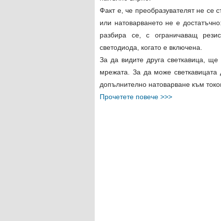
Факт е, че преобразувателят не се с
или натоварването не е достатъчно
разбира се, с ограничаващ рези
светодиода, когато е включена.
За да видите друга светкавица, ще
мрежата. За да може светкавицата 
допълнително натоварване към токои
Прочетете повече >>>