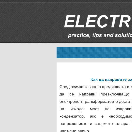
Как да направите з
След всичко казано в предишната ста
да се направи превключващо 
електронен трансформатор е доста 
на изхода мост на изправит
кондензатор, ако е необходим
напрежението и свържете товара.
напълно вярно.