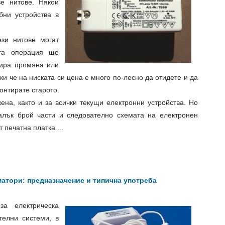
е нитове. Някои
бни устройства в
ези нитове могат
та операция ще
нира промяна или
ки че на ниската си цена е много по-лесно да отидете и да
онтирате старото.
ена, както и за всички текущи електронни устройства. Но
лък брой части и следователно схемата на електронен
т печатна платка
...
атори: предназначение и типична употреба
а електрическа
телни системи, в