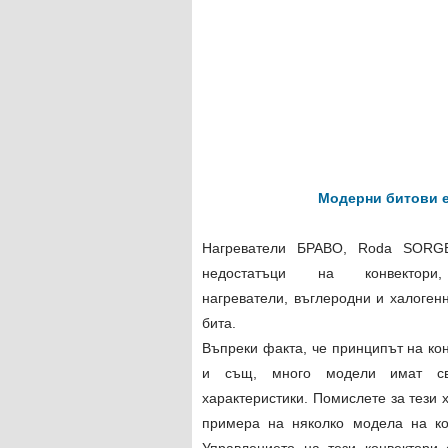
Модерни битови е
Нагреватели
БРАВО
, Roda SORGE
недостатъци на конвектори,
нагреватели, въглеродни и халоген
бита.
Въпреки факта, че принципът на ко
и същ, много модели имат св
характеристики. Помислете за тези 
примера на няколко модела на к