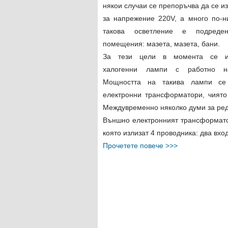
някои случаи се препоръчва да се и
за напрежение 220V, а много по-н
такова осветление е подреде
помещения: мазета, мазета, бани.
За тези цели в момента се из
халогенни лампи с работно н
Мощността на такива лампи се 
електронни трансформатори, чиято
Междувременно няколко думи за редо
Външно електронният трансформатор
която излизат 4 проводника: два вход
Прочетете повече >>>