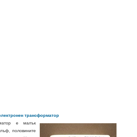
 електронен трансформатор
рматор е малък
алъф, половините