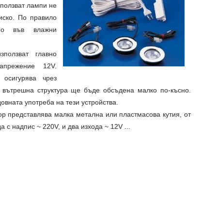
зползват лампи не
иско. По правило
но във влажни
ползват главно
апрежение 12V.
осигурява чрез
 вътрешна структура ще бъде обсъдена малко по-късно.
вната употреба на тези устройства.
 представлява малка метална или пластмасова кутия, от
а с надпис ~ 220V, и два изхода ~ 12V ...