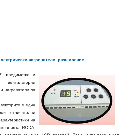
лектрически нагреватели. разширение
, предимства и
 вентилаторни
ни нагреватели за
нвекторите е един
ои отличителни
характеристики на
омпанията RODA.