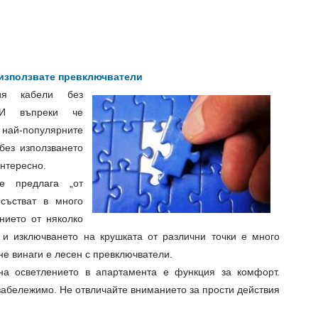
 използвате превключватели
я кабели без
 И въпреки че
най-популярните
без използването
интересно.
е предлага „от
исъстват в много
нието от няколко
 и изключването на крушката от различни точки е много
не винаги е лесен с превключватели.
на осветлението в апартамента е функция за комфорт.
забележимо. Не отвличайте вниманието за прости действия