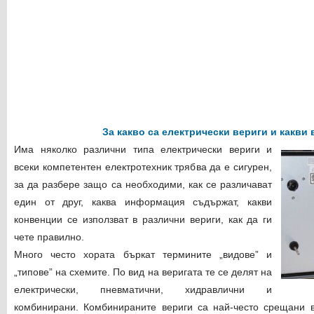
За какво са електрически вериги и какви 
Има няколко различни типа електрически вериги и
всеки компетентен електротехник трябва да е сигурен,
за да разбере защо са необходими, как се различават
един от друг, каква информация съдържат, какви
конвенции се използват в различни вериги, как да ги
чете правилно.
Много често хората бъркат термините „видове” и
„типове” на схемите. По вид на веригата те се делят на
електрически, пневматични, хидравлични и
комбинирани. Комбинираните вериги са най-често срещани в