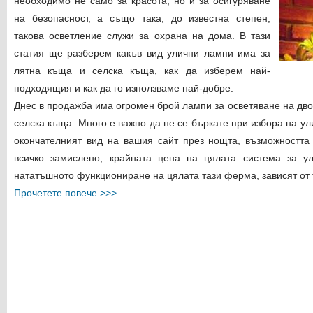
необходимо не само за красота, но и за осигуряване
на безопасност, а също така, до известна степен,
такова осветление служи за охрана на дома. В тази
статия ще разберем какъв вид улични лампи има за
лятна къща и селска къща, как да изберем най-
подходящия и как да го използваме най-добре.
Днес в продажба има огромен брой лампи за осветяване на двор
селска къща. Много е важно да не се бъркате при избора на ул
окончателният вид на вашия сайт през нощта, възможността
всичко замислено, крайната цена на цялата система за ул
нататъшното функциониране на цялата тази ферма, зависят от т
Прочетете повече >>>