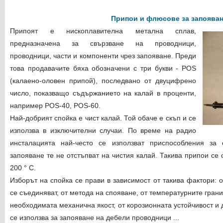
Припои и флюсове за запоява
Припоят е нископлавителна метална сплав,
предназначена за свързване на проводници,
проводници, части и компоненти чрез запояване. Преди
това продавачите бяха обозначени с три букви - POS
(калаено-оловен припой), последвано от двуцифрено
число, показващо съдържанието на калай в проценти,
например POS-40, POS-60.
Най-добрият спойка е чист калай. Той обаче е скъп и се
използва в изключителни случаи. По време на радио
инсталацията най-често се използват приспособления за
запояване те не отстъпват на чистия калай. Такива припои се 
200 ° С.
Изборът на спойка се прави в зависимост от такива фактори: о
се съединяват, от метода на спояване, от температурните грани
необходимата механична якост, от корозионната устойчивост и 
се използва за запояване на дебели проводници ...