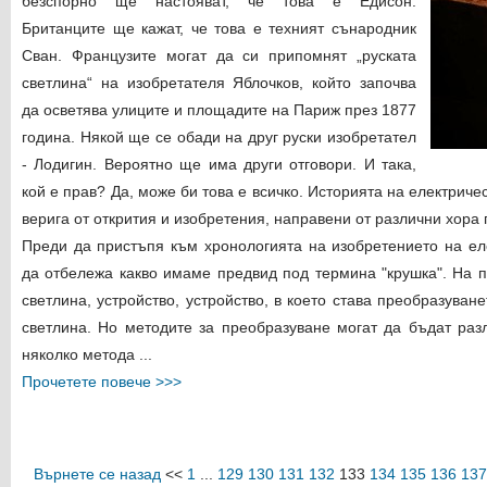
безспорно ще настояват, че това е Едисон.
Британците ще кажат, че това е техният сънародник
Сван. Французите могат да си припомнят „руската
светлина“ на изобретателя Яблочков, който започва
да осветява улиците и площадите на Париж през 1877
година. Някой ще се обади на друг руски изобретател
- Лодигин. Вероятно ще има други отговори. И така,
кой е прав? Да, може би това е всичко. Историята на електрич
верига от открития и изобретения, направени от различни хора
Преди да пристъпя към хронологията на изобретението на еле
да отбележа какво имаме предвид под термина "крушка". На п
светлина, устройство, устройство, в което става преобразуван
светлина. Но методите за преобразуване могат да бъдат разл
няколко метода ...
Прочетете повече >>>
Върнете се назад
<<
1
...
129
130
131
132
133
134
135
136
137