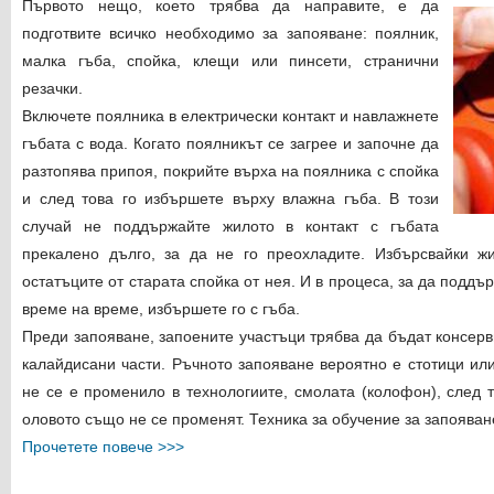
Първото нещо, което трябва да направите, е да
подготвите всичко необходимо за запояване: поялник,
малка гъба, спойка, клещи или пинсети, странични
резачки.
Включете поялника в електрически контакт и навлажнете
гъбата с вода. Когато поялникът се загрее и започне да
разтопява припоя, покрийте върха на поялника с спойка
и след това го избършете върху влажна гъба. В този
случай не поддържайте жилото в контакт с гъбата
прекалено дълго, за да не го преохладите. Избърсвайки ж
остатъците от старата спойка от нея. И в процеса, за да поддъ
време на време, избършете го с гъба.
Преди запояване, запоените участъци трябва да бъдат консерв
калайдисани части. Ръчното запояване вероятно е стотици ил
не се е променило в технологиите, смолата (колофон), след 
оловото също не се променят. Техника за обучение за запояване
Прочетете повече >>>