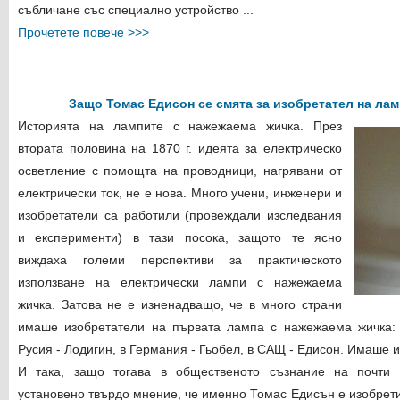
събличане със специално устройство ...
Прочетете повече >>>
Защо Томас Едисон се смята за изобретател на ла
Историята на лампите с нажежаема жичка. През
втората половина на 1870 г. идеята за електрическо
осветление с помощта на проводници, нагрявани от
електрически ток, не е нова. Много учени, инженери и
изобретатели са работили (провеждали изследвания
и експерименти) в тази посока, защото те ясно
виждаха големи перспективи за практическото
използване на електрически лампи с нажежаема
жичка. Затова не е изненадващо, че в много страни
имаше изобретатели на първата лампа с нажежаема жичка: 
Русия - Лодигин, в Германия - Гьобел, в САЩ - Едисон. Имаше и
И така, защо тогава в общественото съзнание на почти 
установено твърдо мнение, че именно Томас Едисън е изобрет