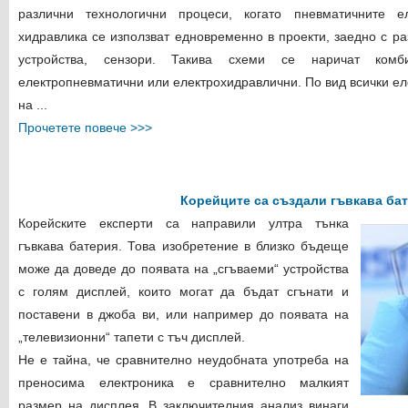
различни технологични процеси, когато пневматичните 
хидравлика се използват едновременно в проекти, заедно с ра
устройства, сензори. Такива схеми се наричат ​​комби
електропневматични или електрохидравлични. По вид всички ел
на ...
Прочетете повече >>>
Корейците са създали гъвкава ба
Корейските експерти са направили ултра тънка
гъвкава батерия. Това изобретение в близко бъдеще
може да доведе до появата на „сгъваеми“ устройства
с голям дисплей, които могат да бъдат сгънати и
поставени в джоба ви, или например до появата на
„телевизионни“ тапети с тъч дисплей.
Не е тайна, че сравнително неудобната употреба на
преносима електроника е сравнително малкият
размер на дисплея. В заключителния анализ винаги