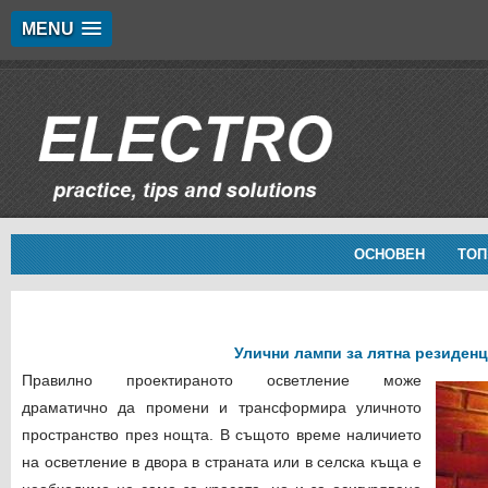
MENU
ОСНОВЕН
ТОП
Улични лампи за лятна резиден
Правилно проектираното осветление може
драматично да промени и трансформира уличното
пространство през нощта. В същото време наличието
на осветление в двора в страната или в селска къща е