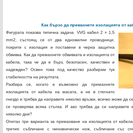
Как бързо да премахнете изолацията от к
Фигурата показва типична задача. VVG кабел 2 × 1,5
mm2, състоящ се от два едножилни проводници,
покрити с изолация и поставени в черна защитна
обвивка. Как да премахнете обвивката и изолацията от
кабела, така че да е бърз, безопасен, качествен и
надежден? Освен това под качество разбирам тук
стабилността на резултата.
Разбира се, когато е възможно да премахнете
изолацията от кабела на масата, а не в стегнато
гнездо и трябва да направите няколко връзки, всичко може да с
се проверява всяка стъпка. И ако трябва да си направите 
няколко дни?
Опитах три варианта за премахване на изолацията от кабела 
третия: събличане с чиновнически нож, събличане със сп