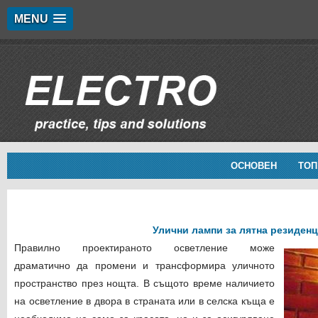
MENU
ОСНОВЕН
ТОП
Улични лампи за лятна резиден
Правилно проектираното осветление може
драматично да промени и трансформира уличното
пространство през нощта. В същото време наличието
на осветление в двора в страната или в селска къща е