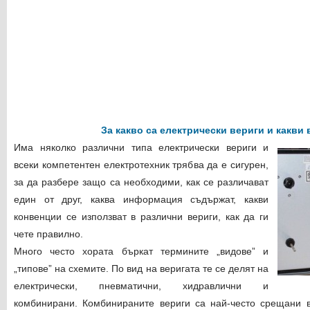
За какво са електрически вериги и какви 
Има няколко различни типа електрически вериги и
всеки компетентен електротехник трябва да е сигурен,
за да разбере защо са необходими, как се различават
един от друг, каква информация съдържат, какви
конвенции се използват в различни вериги, как да ги
чете правилно.
Много често хората бъркат термините „видове” и
„типове” на схемите. По вид на веригата те се делят на
електрически, пневматични, хидравлични и
комбинирани. Комбинираните вериги са най-често срещани в