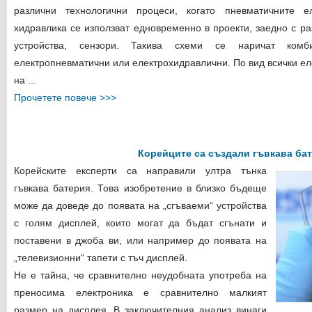
различни технологични процеси, когато пневматичните 
хидравлика се използват едновременно в проекти, заедно с ра
устройства, сензори. Такива схеми се наричат ​​комби
електропневматични или електрохидравлични. По вид всички ел
на ...
Прочетете повече >>>
Корейците са създали гъвкава ба
Корейските експерти са направили ултра тънка
гъвкава батерия. Това изобретение в близко бъдеще
може да доведе до появата на „сгъваеми“ устройства
с голям дисплей, които могат да бъдат сгънати и
поставени в джоба ви, или например до появата на
„телевизионни“ тапети с тъч дисплей.
Не е тайна, че сравнително неудобната употреба на
преносима електроника е сравнително малкият
размер на дисплея. В заключителния анализ винаги