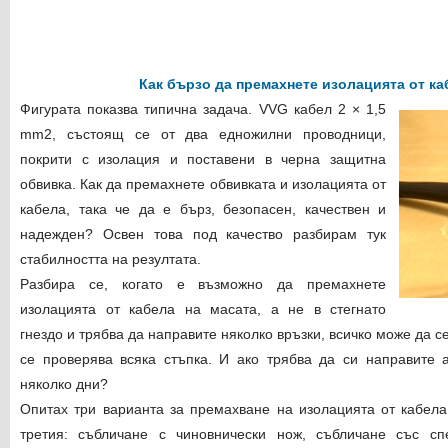
Как бързо да премахнете изолацията от к
Фигурата показва типична задача. VVG кабел 2 × 1,5
mm2, състоящ се от два едножилни проводници,
покрити с изолация и поставени в черна защитна
обвивка. Как да премахнете обвивката и изолацията от
кабела, така че да е бърз, безопасен, качествен и
надежден? Освен това под качество разбирам тук
стабилността на резултата.
Разбира се, когато е възможно да премахнете
изолацията от кабела на масата, а не в стегнато
гнездо и трябва да направите няколко връзки, всичко може да с
се проверява всяка стъпка. И ако трябва да си направите 
няколко дни?
Опитах три варианта за премахване на изолацията от кабела 
третия: събличане с чиновнически нож, събличане със сп