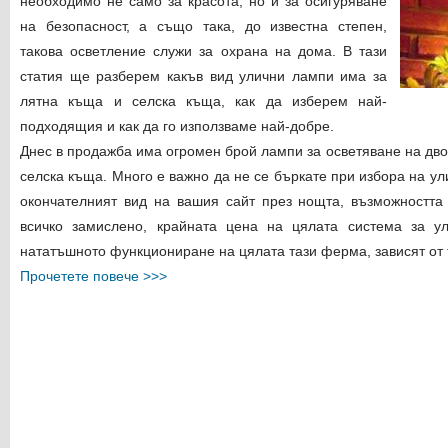
необходимо не само за красота, но и за осигуряване
на безопасност, а също така, до известна степен,
такова осветление служи за охрана на дома. В тази
статия ще разберем какъв вид улични лампи има за
лятна къща и селска къща, как да изберем най-
подходящия и как да го използваме най-добре.
Днес в продажба има огромен брой лампи за осветяване на двор
селска къща. Много е важно да не се бъркате при избора на ул
окончателният вид на вашия сайт през нощта, възможността
всичко замислено, крайната цена на цялата система за ул
нататъшното функциониране на цялата тази ферма, зависят от т
Прочетете повече >>>