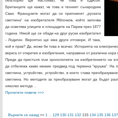
безспорно ще настояват, че това е Едисон.
Британците ще кажат, че това е техният сънародник
Сван. Французите могат да си припомнят „руската
светлина“ на изобретателя Яблочков, който започва
да осветява улиците и площадите на Париж през 1877
година. Някой ще се обади на друг руски изобретател
- Лодигин. Вероятно ще има други отговори. И така,
кой е прав? Да, може би това е всичко. Историята на електрич
верига от открития и изобретения, направени от различни хора
Преди да пристъпя към хронологията на изобретението на еле
да отбележа какво имаме предвид под термина "крушка". На п
светлина, устройство, устройство, в което става преобразуван
светлина. Но методите за преобразуване могат да бъдат разл
няколко метода ...
Прочетете повече >>>
Върнете се назад
<<
1
...
129
130
131
132
133
134
135
136
137