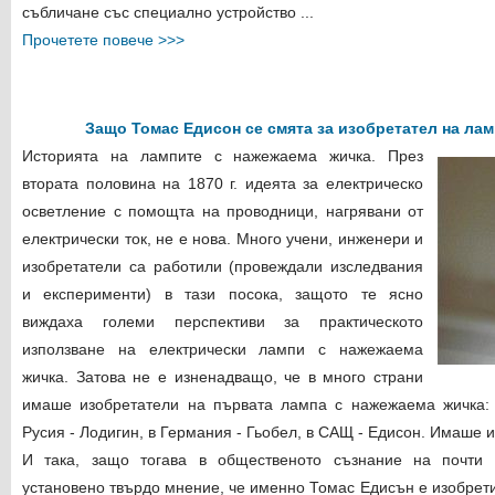
събличане със специално устройство ...
Прочетете повече >>>
Защо Томас Едисон се смята за изобретател на ла
Историята на лампите с нажежаема жичка. През
втората половина на 1870 г. идеята за електрическо
осветление с помощта на проводници, нагрявани от
електрически ток, не е нова. Много учени, инженери и
изобретатели са работили (провеждали изследвания
и експерименти) в тази посока, защото те ясно
виждаха големи перспективи за практическото
използване на електрически лампи с нажежаема
жичка. Затова не е изненадващо, че в много страни
имаше изобретатели на първата лампа с нажежаема жичка: 
Русия - Лодигин, в Германия - Гьобел, в САЩ - Едисон. Имаше и
И така, защо тогава в общественото съзнание на почти 
установено твърдо мнение, че именно Томас Едисън е изобрет