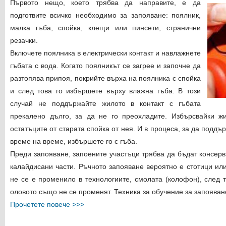
Първото нещо, което трябва да направите, е да
подготвите всичко необходимо за запояване: поялник,
малка гъба, спойка, клещи или пинсети, странични
резачки.
Включете поялника в електрически контакт и навлажнете
гъбата с вода. Когато поялникът се загрее и започне да
разтопява припоя, покрийте върха на поялника с спойка
и след това го избършете върху влажна гъба. В този
случай не поддържайте жилото в контакт с гъбата
прекалено дълго, за да не го преохладите. Избърсвайки ж
остатъците от старата спойка от нея. И в процеса, за да поддъ
време на време, избършете го с гъба.
Преди запояване, запоените участъци трябва да бъдат консерв
калайдисани части. Ръчното запояване вероятно е стотици ил
не се е променило в технологиите, смолата (колофон), след 
оловото също не се променят. Техника за обучение за запояване
Прочетете повече >>>