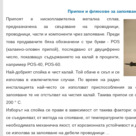
Припои и флюсове за запоява
Припоят е нископлавителна метална сплав,
предназначена за свързване на проводници,
проводници, части и компоненти чрез запояване. Преди
това продавачите бяха обозначени с три букви - POS
(калаено-оловен припой), последвано от двуцифрено
число, показващо съдържанието на калай в проценти,
например POS-40, POS-60.
Най-добрият спойка е чист калай. Той обаче е скъп и се
използва в изключителни случаи. По време на радио
инсталацията най-често се използват приспособления за
запояване те не отстъпват на чистия калай. Такива припои се 
200 ° С.
Изборът на спойка се прави в зависимост от такива фактори: о
се съединяват, от метода на спояване, от температурните грани
необходимата механична якост, от корозионната устойчивост и 
се използва за запояване на дебели проводници ...