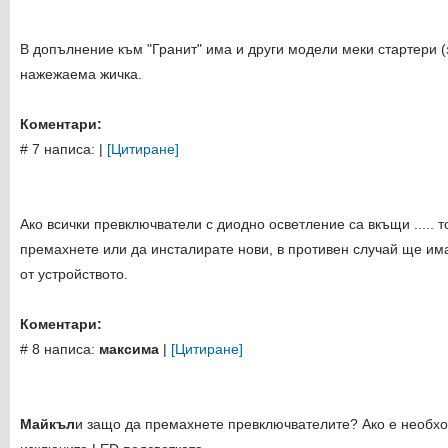
В допълнение към "Гранит" има и други модели меки стартери (
нажежаема жичка.
Коментари:
# 7 написа:
|
[Цитиране]
Ако всички превключватели с диодно осветление са вкъщи ..... т
премахнете или да инсталирате нови, в противен случай ще им
от устройството.
Коментари:
# 8 написа:
максима
|
[Цитиране]
Майкъл
и защо да премахнете превключвателите? Ако е необхо