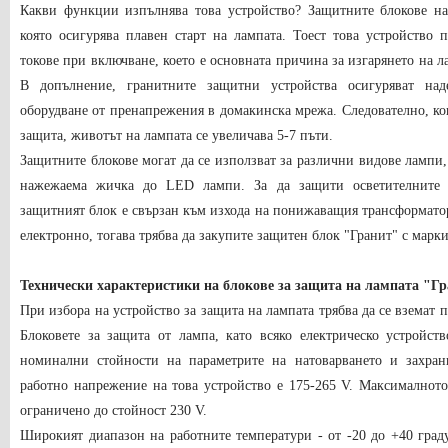
Какви функции изпълнява това устройство? Защитните блокове на
която осигурява плавен старт на лампата. Тоест това устройство
токове при включване, което е основната причина за изгарянето на л
В допълнение, гранитните защитни устройства осигуряват над
оборудване от пренапрежения в домакинска мрежа. Следователно, ког
защита, животът на лампата се увеличава 5-7 пъти.
Защитните блокове могат да се използват за различни видове лампи
нажежаема жичка до LED лампи. За да защити осветителните у
защитният блок е свързан към изхода на понижаващия трансформатор
електронно, тогава трябва да закупите защитен блок "Гранит" с марк
Технически характеристики на блокове за защита на лампата "Г
При избора на устройство за защита на лампата трябва да се вземат 
Блоковете за защита от лампа, като всяко електрическо устройст
номинални стойности на параметрите на натоварването и захран
работно напрежение на това устройство е 175-265 V. Максималнот
ограничено до стойност 230 V.
Широкият диапазон на работните температури - от -20 до +40 граду