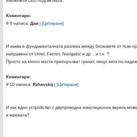
изключите LED подсветката.
Коментари:
# 9 написа:
Дан
|
[Цитиране]
И каква е фундаменталната разлика между блоковете от този п
направени от Uniel, Ferron, Navigator и др .. и т.н. ?
Просто на много места препоръчват гранит, нещо като по-наде
Коментари:
# 10 написа:
Rzhevskij
|
[Цитиране]
И как едно устройство с двупроводна комутационна верига мо
в мрежата?