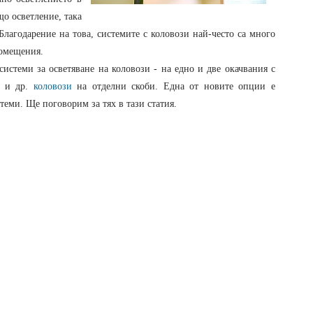
що осветление, така
лагодарение на това, системите с коловози най-често са много
помещения.
истеми за осветяване на коловози - на едно и две окачвания с
а и др.
коловози
на отделни скоби. Една от новите опции е
теми. Ще поговорим за тях в тази статия.