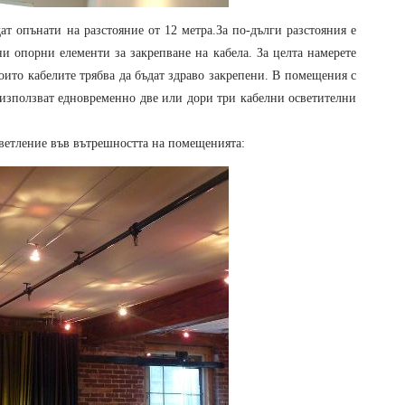
ат опънати на разстояние от 12 метра.За по-дълги разстояния е
и опорни елементи за закрепване на кабела. За целта намерете
оито кабелите трябва да бъдат здраво закрепени. В помещения с
 използват едновременно две или дори три кабелни осветителни
ветление във вътрешността на помещенията: