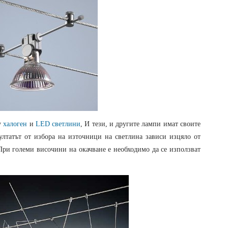
у
халоген
и
LED светлини
, И тези, и другите лампи имат своите
зултатът от избора на източници на светлина зависи изцяло от
При големи височини на окачване е необходимо да се използват