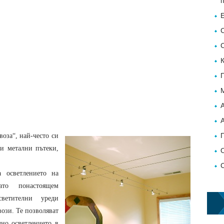
воза“, най-често си
ни метални пътеки,
 осветлението на
то понастоящем
ветителни уреди
ози. Те позволяват
лно осветлението в