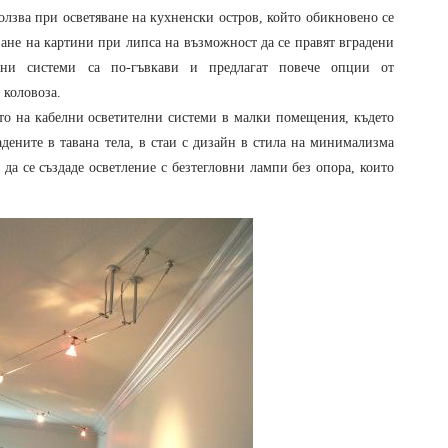
олзва при осветяване на кухненски остров, който обикновено се
ване на картини при липса на възможност да се правят вградени
лни системи са по-гъвкави и предлагат повече опции от
 коловоза.
то на кабелни осветителни системи в малки помещения, където
дените в тавана тела, в стаи с дизайн в стила на минимализма
да се създаде осветление с безтегловни лампи без опора, които