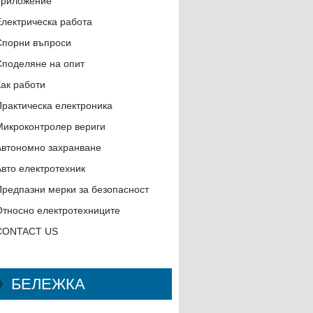
приложение
Електрическа работа
Спорни въпроси
Споделяне на опит
Как работи
Практическа електроника
Микроконтролер вериги
Автономно захранване
Авто електротехник
Предпазни мерки за безопасност
Относно електротехниците
CONTACT US
БЕЛЕЖКА