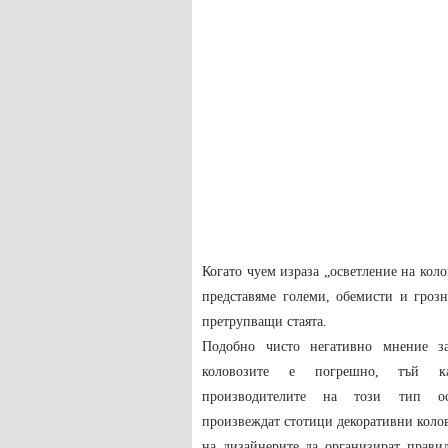
Когато чуем израза „осветление на коло
представяме големи, обемисти и гроз
претрупващи стаята.
Подобно чисто негативно мнение за
коловозите е погрешно, тъй ка
производителите на този тип ос
произвеждат стотици декоративни колов
на дизайнерите да организират прави