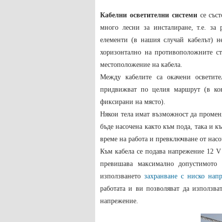
Кабелни осветителни системи
се съст
много лесни за инсталиране, т.е. за
елементи (в нашия случай кабелът) н
хоризонтално на противоположните с
местоположение на кабела.
Между кабелите са окачени осветит
придвижват по целия маршрут (в кон
фиксирани на място).
Някои тела имат възможност да променя
бъде насочена както към пода, така и к
време на работа и превключване от насо
Към кабела се подава напрежение 12 
превишава максимално допустимото 
използването
захранване с ниско нап
работата и ви позволяват да използва
напрежение.