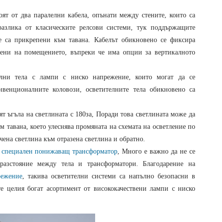
оят от два паралелни кабела, опънати между стените, които са
 разлика от класическите релсови системи, тук поддържащите
е са прикрепени към тавана. Кабелът обикновено се фиксира
тени на помещението, въпреки че има опции за вертикалното
елни тела с лампи с ниско напрежение, които могат да се
венционалните коловози, осветителните тела обикновено са
т ъгъла на светлината с 180
за
, Поради това светлината може да
ъм тавана, което улеснява промяната на схемата на осветление по
чена светлина към отразена светлина и обратно.
V
специален понижаващ трансформатор
, Много е важно да не се
разстояние между тела и трансформатори. Благодарение на
режение
, такива осветителни системи са напълно безопасни в
те целия богат асортимент от висококачествени лампи с ниско