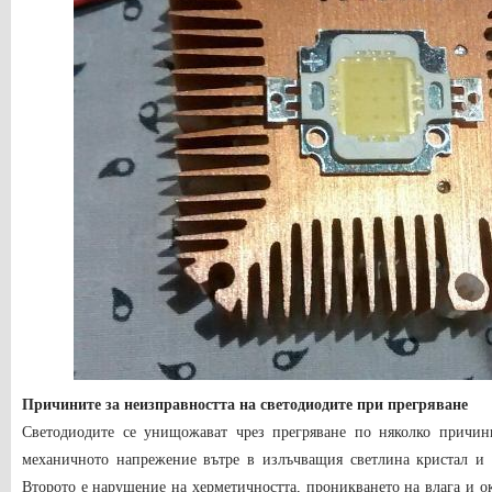
Причините за неизправността на светодиодите при прегряване
Светодиодите се унищожават чрез прегряване по няколко причин
механичното напрежение вътре в излъчващия светлина кристал и
Второто е нарушение на херметичността, проникването на влага и о