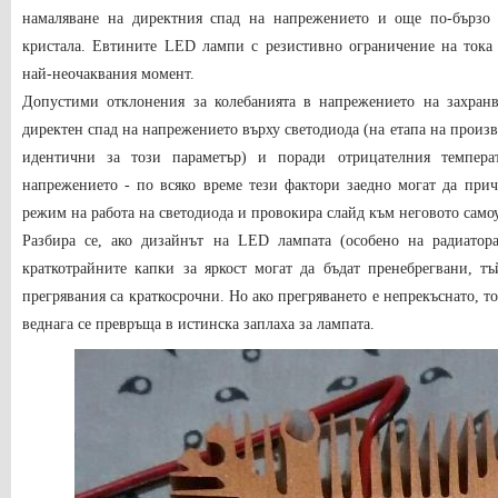
намаляване на директния спад на напрежението и още по-бързо 
кристала. Евтините LED лампи с резистивно ограничение на тока 
най-неочаквания момент.
Допустими отклонения за колебанията в напрежението на захран
директен спад на напрежението върху светодиода (на етапа на произв
идентични за този параметър) и поради отрицателния темпера
напрежението - по всяко време тези фактори заедно могат да при
режим на работа на светодиода и провокира слайд към неговото сам
Разбира се, ако дизайнът на LED лампата (особено на радиатора
краткотрайните капки за яркост могат да бъдат пренебрегвани, т
прегрявания са краткосрочни. Но ако прегряването е непрекъснато, т
веднага се превръща в истинска заплаха за лампата.