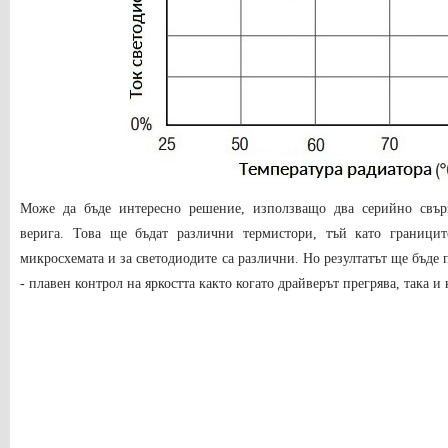
Може да бъде интересно решение, използващо два серийно свър
верига. Това ще бъдат различни термистори, тъй като границит
микросхемата и за светодиодите са различни. Но резултатът ще бъде 
- плавен контрол на яркостта както когато драйверът прегрява, така и 