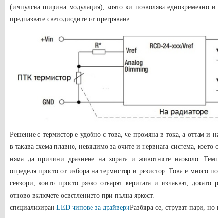
(импулсна ширина модулация), която ви позволява едновременно и р
предпазвате светодиодите от прегряване.
Решение с термистор е удобно с това, че промяна в тока, а оттам и н
в такава схема плавно, невидимо за очите и нервната система, което 
няма да причини дразнене на хората и животните наоколо. Темп
определя просто от избора на термистор и резистор. Това е много п
сензори, които просто рязко отварят веригата и изчакват, докато 
отново включете осветлението при пълна яркост.
специализиран
LED чипове за драйвери
Разбира се, струват пари, но