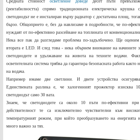
Средната стойност
осветление доведе
десет пъти превъзхожд
(рентабилността) спрямо традиционната електрическа крушка
светодиодът не е инсталиран върху радиатор с достатъчна площ, тога
бързо. Общоприето е, без да навлизаме в подробности, че по-ефект
нуждаят от по-ефективно разсейване на топлината от конвенционалн
Нека все пак да разгледаме проблема по-задълбочено. Ще оценим 
втората е LED. И след това - нека обърнем внимание на начините з
светодиодите и удължаване на живота на техните водачи. Фак
осветителната система трябва да гарантира безопасната работа както н
на водача.
Например имаме две светлини. И двете устройства осигуряв
Единствената разлика е, че халогенният прожектор изисква 10
светодиодът само 30 вата.
Знаем, че светодиодите са около 10 пъти по-ефективни при
действителност те са изключително чувствителни към високи
температурният режим, при който преобразуването на енергията н
много важно за тях.