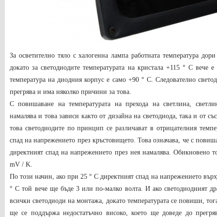
За осветително тяло с халогенна лампа работната температура дори
докато за светодиодите температурата на кристала +115 ° C вече е
температура на диодния корпус е само +90 ° C. Следователно светоди
прегрява и има няколко причини за това.
С повишаване на температурата на прехода на светлина, светли
намалява и това зависи както от дизайна на светодиода, така и от съ
това светодиодите по принцип се различават в отрицателния темп
спад на напрежението през кръстовището. Това означава, че с повиша
директният спад на напрежението през нея намалява. Обикновено то
mV / K.
По този начин, ако при 25 ° C директният спад на напрежението върху
° C той вече ще бъде 3 или по-малко волта. И ако светодиодният д
всички светодиоди на монтажа, докато температурата се повиши, тог
ще се поддържа недостатъчно високо, което ще доведе до прегряв