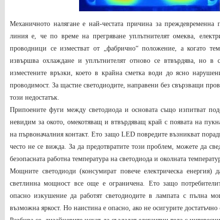
Механичното налягане е най-честата причина за преждевременна п
линия е, че по време на прегряване уплътнителят омеква, електр
проводници се изместват от „фабрично“ положение, а когато темп
извършва охлаждане и уплътнителят отново се втвърдява, но в 
изместените връзки, което в крайна сметка води до ясно нарушен
проводимост. За щастие светодиодите, направени без свързващи про
този недостатък.
Припоените фуги между светодиода и основата също изпитват под
невидим за окото, омекотяващ и втвърдяващ край с появата на пук
на първоначалния контакт. Ето защо LED повредите възникват порад
често не се вижда. За да предотвратите този проблем, можете да с
безопасната работна температура на светодиода и околната температу
Мощните светодиоди (консумират повече електрическа енергия) да
светлинна мощност все още е ограничена. Ето защо потребители
опасно изкушение да работят светодиодите в лампата с пълна мо
възможна яркост. Но наистина е опасно, ако не осигурите достатъчно