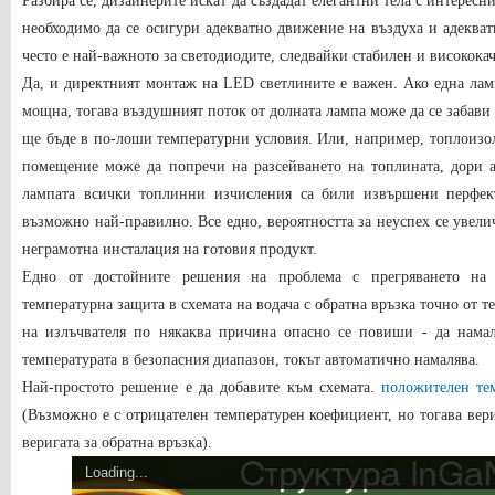
Разбира се, дизайнерите искат да създадат елегантни тела с интересни
необходимо да се осигури адекватно движение на въздуха и адекват
често е най-важното за светодиодите, следвайки стабилен и високока
Да, и директният монтаж на LED светлините е важен. Ако една ламп
мощна, тогава въздушният поток от долната лампа може да се забави 
ще бъде в по-лоши температурни условия. Или, например, топлоизол
помещение може да попречи на разсейването на топлината, дори а
лампата всички топлинни изчисления са били извършени перфек
възможно най-правилно. Все едно, вероятността за неуспех се увел
неграмотна инсталация на готовия продукт.
Едно от достойните решения на проблема с прегряването на 
температурна защита в схемата на водача с обратна връзка точно от т
на излъчвателя по някаква причина опасно се повиши - да нама
температурата в безопасния диапазон, токът автоматично намалява.
Най-простото решение е да добавите към схемата.
положителен те
(Възможно е с отрицателен температурен коефициент, но тогава вери
веригата за обратна връзка).
Loading...