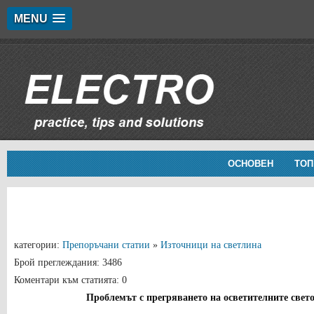
MENU
ОСНОВЕН
ТОП
категории:
Препоръчани статии
»
Източници на светлина
Брой преглеждания: 3486
Коментари към статията: 0
Проблемът с прегряването на осветителните свет