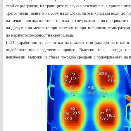
слой се разгражда, на границите се случва разслояване, а кристалнит
Трето, увеличаването на броя на дислокациите в кристала води до п
на точки с висока плътност на тока и, следователно, до прегряване н
на дифузия на металите при контактите при повишени температури,
до неработоспособност на светодиода.
LED разработчиците се опитват да намалят тези фактори на отказ и
подобряват производствения процес. Въпреки това, поради пр
неизбежни, въпреки че стават по-рядко срещани с подобряването на 