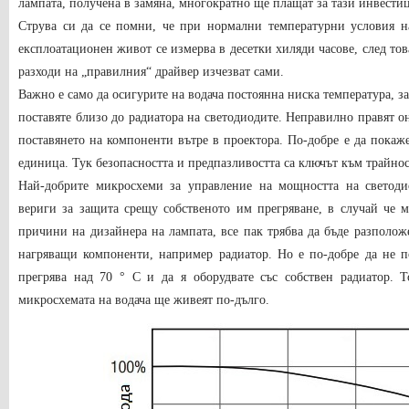
лампата, получена в замяна, многократно ще плащат за тази инвести
Струва си да се помни, че при нормални температурни условия на
експлоатационен живот се измерва в десетки хиляди часове, след то
разходи на „правилния“ драйвер изчезват сами.
Важно е само да осигурите на водача постоянна ниска температура, за
поставяте близо до радиатора на светодиодите. Неправилно правят он
поставянето на компоненти вътре в проектора. По-добре е да покаже
единица. Тук безопасността и предпазливостта са ключът към трайнос
Най-добрите микросхеми за управление на мощността на светоди
вериги за защита срещу собственото им прегряване, в случай че 
причини на дизайнера на лампата, все пак трябва да бъде разполож
нагряващи компоненти, например радиатор. Но е по-добре да не п
прегрява над 70 ° C и да я оборудвате със собствен радиатор. Т
микросхемата на водача ще живеят по-дълго.