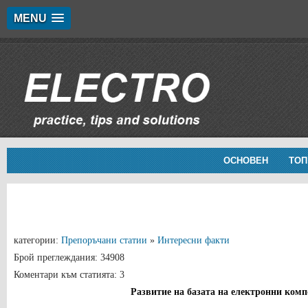
MENU
ОСНОВЕН
ТОП
категории:
Препоръчани статии
»
Интересни факти
Брой преглеждания: 34908
Коментари към статията: 3
Развитие на базата на електронни ком