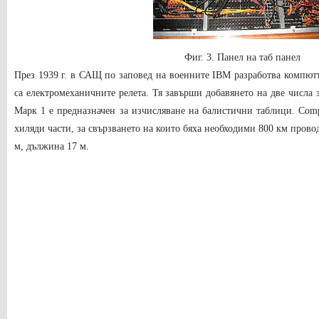
Фиг. 3. Панел на таб панел
През 1939 г. в САЩ по заповед на военните IBM разработва компютъ
са електромеханичните релета. Тя завърши добавянето на две числа 
Марк 1 е предназначен за изчисляване на балистични таблици. Com
хиляди части, за свързването на които бяха необходими 800 км прово
м, дължина 17 м.