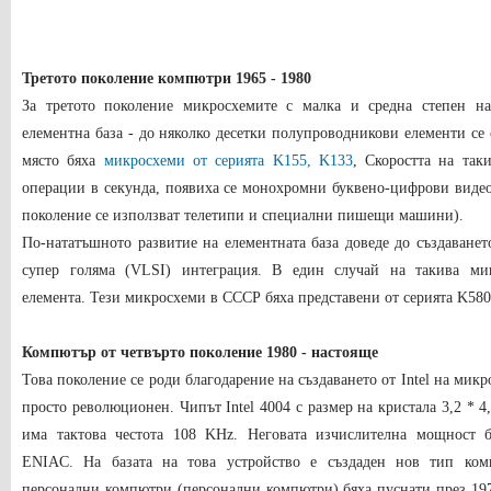
Третото поколение компютри 1965 - 1980
За третото поколение микросхемите с малка и средна степен на
елементна база - до няколко десетки полупроводникови елементи се
място бяха
микросхеми от серията K155, K133
, Скоростта на та
операции в секунда, появиха се монохромни буквено-цифрови виде
поколение се използват телетипи и специални пишещи машини).
По-нататъшното развитие на елементната база доведе до създаванет
супер голяма (VLSI) интеграция. В един случай на такива ми
елемента. Тези микросхеми в СССР бяха представени от серията K580
Компютър от четвърто поколение 1980 - настояще
Това поколение се роди благодарение на създаването от Intel на микр
просто революционен. Чипът Intel 4004 с размер на кристала 3,2 * 4
има тактова честота 108 KHz. Неговата изчислителна мощност 
ENIAC. На базата на това устройство е създаден нов тип ком
персонални компютри (персонални компютри) бяха пуснати през 1976