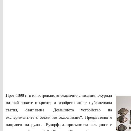
През 1898 г. в илюстрованото седмично списание „Журнал
на най-новите открития и изобретения“ е публикувана
статия, озаглавена „Домашното устройство на
експериментите с безжично окабеляване“. Предавателят е
направен на рулона Рукорф, а приемникът всъщност е