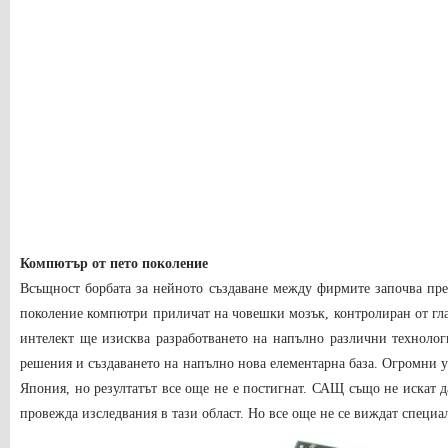
Компютър от пето поколение
Всъщност борбата за нейното създаване между фирмите започва през
поколение компютри приличат на човешки мозък, контролиран от гла
интелект ще изисква разработването на напълно различни техноло
решения и създаването на напълно нова елементарна база. Огромни 
Япония, но резултатът все още не е постигнат. САЩ също не искат 
провежда изследвания в тази област. Но все още не се виждат специ