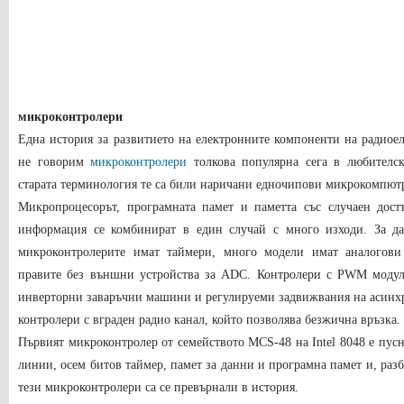
микроконтролери
Една история за развитието на електронните компоненти на радиоел
не говорим
микроконтролери
толкова популярна сега в любителск
старата терминология те са били наричани едночипови микрокомпют
Микропроцесорът, програмната памет и паметта със случаен достъ
информация се комбинират в един случай с много изходи. За да
микроконтролерите имат таймери, много модели имат аналогови 
правите без външни устройства за ADC. Контролери с PWM модул
инверторни заваръчни машини и регулируеми задвижвания на асинх
контролери с вграден радио канал, който позволява безжична връзка.
Първият микроконтролер от семейството MCS-48 на Intel 8048 е пусна
линии, осем битов таймер, памет за данни и програмна памет и, раз
тези микроконтролери са се превърнали в история.