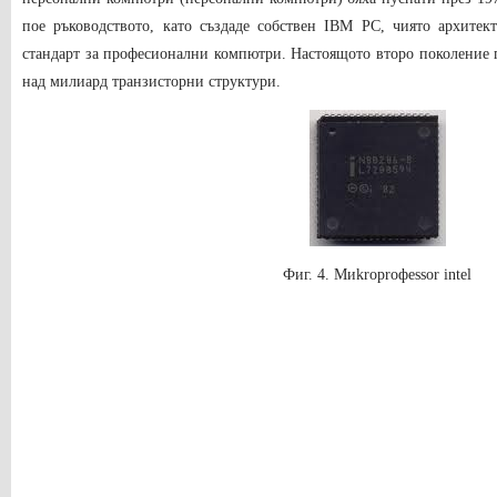
пое ръководството, като създаде собствен IBM PC, чиято архитек
стандарт за професионални компютри. Настоящото второ поколение п
над милиард транзисторни структури.
Фиг.
4. М
и
kropro
ф
essor intel