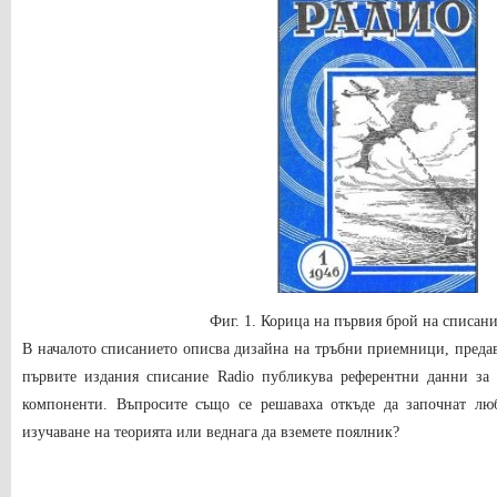
Фиг. 1. Корица на първия брой на списани
В началото списанието описва дизайна на тръбни приемници, преда
първите издания списание Radio публикува референтни данни за
компоненти. Въпросите също се решаваха откъде да започнат лю
изучаване на теорията или веднага да вземете поялник?