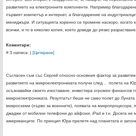
развитието на електронните компоненти. Например благодарен
първият компютър и интернет, а благодарение на индустриалци
мениджъри. И ситуацията коренно се промени наскоро, когато 
всички, и то в няколко копия, което доведе до рязко разрастване
Коментари:
# 3 написа:
|
[Цитиране]
Съгласен съм със Сергей относно основния фактор за развитие
развитието на микроелектрониката получи след ... полета на Ю
осъзнавайки своето изоставане, инвестира огромен финансов тл
микроелектрониката. Резултатът беше не само полет до Луната 
микросхеми (първо за военните), появата на микропроцесори, 
джаджи от мобилни телефони до айфони, iPad и т.н. Досега не
американците. По принцип Юра прелетя над планетата и започн