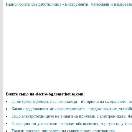
Радиолюбителска работилница - инструменти, материали и измервате
Вижте също на electro-bg.tomathouse.com
:
За микроконтролерите за начинаещи - историята на създаването, о
Какво представляват микроконтролерите - предназначение, устрой
Защо електротехниците не винаги са приятели с електрониката. Част
Операционни усилватели - видове, обозначения, корпуси на усилв
Твърди дискове: динозаври на съвременната електроника