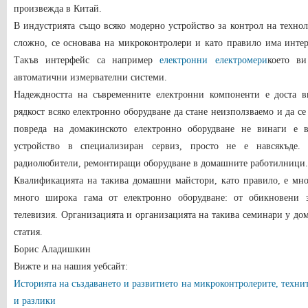
произвежда в Китай.
В индустрията също всяко модерно устройство за контрол на техно
сложно, се основава на микроконтролери и като правило има инте
Такъв интерфейс са например
електронни електромери
което ви
автоматични измервателни системи.
Надеждността на съвременните електронни компоненти е доста в
рядкост всяко електронно оборудване да стане неизползваемо и да с
повреда на домакинското електронно оборудване
не винаги е въ
устройство в специализиран сервиз, просто не е навсякъде
радиолюбители, ремонтиращи оборудване в домашните работилници.
Квалификацията на такива домашни майстори, като правило, е мно
много широка гама от електронно оборудване: от обикновени 
телевизия. Организацията и организацията на такива семинари у до
статия.
Борис Аладишкин
Вижте и на нашия уебсайт:
Историята на създаването и развитието на микроконтролерите, техни
и разлики