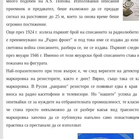
много подобен на A.S. Попова. Използвайки описания
приемник и предавател, беше възможно да се предаде
сигнал на разстояние до 25 м, което за онова време беше
огромно постижение.
Още през 1924 г. излиза първият брой на списанието за радиолюбител
е преименувано на „Радио фронт“ и под това име се издава до юли 
световна война списанието, разбира се, не се издава. Първият след
през януари 1946 г. Именно от този януарски брой списанието става 
показана на фигурата.
Най-поразителното при този въпрос е, че след веригите на детекто
маркировка на резисторите, както е днес! Вярно, също така се к
маркировка. В Русия „раирани“ резистори се появяват едва в края
вноса на радио касетофони и телевизори. Но "нашите" успяха да
опитвайки се за нуждите на отбранителната промишленост, те класи
че стана просто невъзможно да се разбере какъв вид транзист
маркировка започна да се публикува напълно само понастоящем
практика са престанали да се използват.