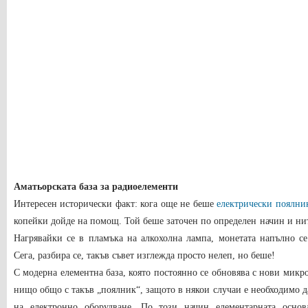
Аматьорската база за радиоелементи
Интересен исторически факт: кога още не беше
електрически поялни
копейки дойде на помощ. Той беше заточен по определен начин и нит
Нагрявайки се в пламъка на алкохолна лампа, монетата напълно с
Сега, разбира се, такъв съвет изглежда просто нелеп, но беше!
С модерна елементна база, която постоянно се обновява с нови микр
нищо общо с такъв „поялник“, защото в някои случаи е необходимо д
на електронно оборудване. По този начин елементарната осно