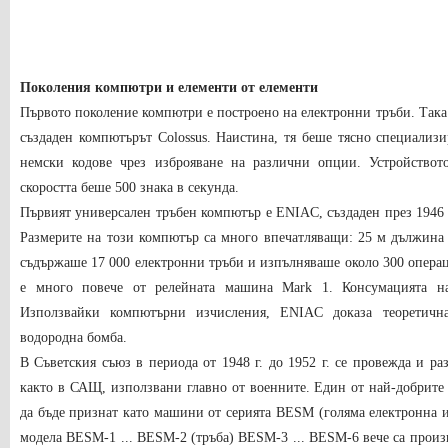
Поколения компютри и елементи от елементи
Първото поколение компютри е построено на електронни тръби. Така 
създаден компютърът Colossus. Наистина, тя беше тясно специализ
немски кодове чрез изброяване на различни опции. Устройствот
скоростта беше 500 знака в секунда.
Първият универсален тръбен компютър е ENIAC, създаден през 1946 
Размерите на този компютър са много впечатляващи: 25 м дължина
съдържаше 17 000 електронни тръби и изпълняваше около 300 операц
е много повече от релейната машина Mark 1. Консумацията 
Използвайки компютърни изчисления, ENIAC доказа теоретична
водородна бомба.
В Съветския съюз в периода от 1948 г. до 1952 г. се провежда и р
както в САЩ, използвани главно от военните. Един от най-добрите
да бъде признат като машини от серията BESM (голяма електронна
модела BESM-1 ... BESM-2 (тръба) BESM-3 ... BESM-6 вече са произ