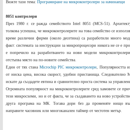
Вижте тази тема:
Програмиране на микроконтролери за начинаещи
8051 контролери
През 1980 г. се ражда семейството Intel 8051 (MCS-51). Архитект
толкова успешна, че микроконтролерите на това семейство се използва
време различни фирми (около десетина) са разработили много мод
факт: системата за инструкции за микропроцесори никога не се е про
е попречило на разработването на нови модели микроконтролер
отстъпва място на по-новите семейства.
Един от тях стана
Microchip PIC микроконтролери
, Популярността 
от ниска цена, висока скорост, удобни пристанища. Следователно M
искате да създадете евтина и сравнително проста система за управлен
Огромната популярност на микроконтролерите сред хамовете се прич
тези микросхеми, но и от факта, че за създаването на ново устройст
друга програма на МК. Тогава дори без да променяте нищо въ
направите часовник или многоканален таймер от честотен метър.