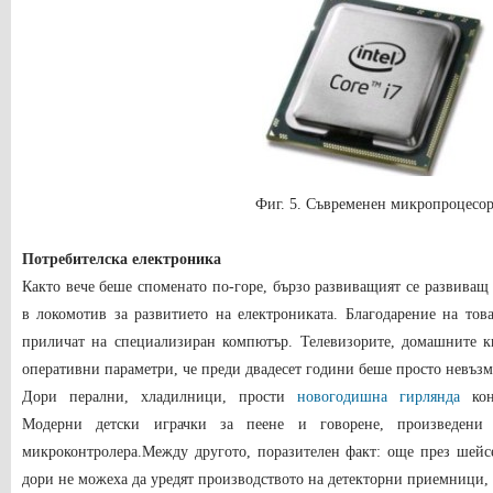
Фиг. 5. Съвременен микропроцесо
Потребителска електроника
Както вече беше споменато по-горе, бързо развиващият се развиващ
в локомотив за развитието на електрониката. Благодарение на то
приличат на специализиран компютър. Телевизорите, домашните 
оперативни параметри, че преди двадесет години беше просто невъз
Дори перални, хладилници, прости
новогодишна гирлянда
кон
Модерни детски играчки за пеене и говорене, произведен
микроконтролера.Между другото, поразителен факт: още през шейс
дори не можеха да уредят производството на детекторни приемници, а