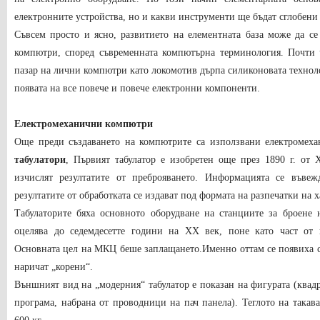
електронните устройства, но и какви инструменти ще бъдат сглобени
Съвсем просто и ясно, развитието на елементната база може да с
компютри, според съвременната компютърна терминология. Почти 
пазар на лични компютри като локомотив дърпа силиконовата техноло
появата на все повече и повече електронни компоненти.
Електромеханични компютри
Още преди създаването на компютрите са използвани електромеха
табулатори
, Първият табулатор е изобретен още през 1890 г. от
изчислят резултатите от преброяването. Информацията се въве
резултатите от обработката се издават под формата на разпечатки на х
Табулаторите бяха основното оборудване на станциите за брое
оцелява до седемдесетте години на ХХ век, поне като част от 
Основната цел на МКЦ беше заплащането.Именно оттам се появиха с
наричат ​​„корени“.
Външният вид на „модерния“ табулатор е показан на фигурата (квадра
програма, набрана от проводници на пач панела). Теглото на такав