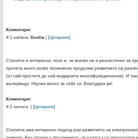
Коментари:
# 1 написа:
Gosha
|
[Цитиране]
Статията е интересна, ясно е, че всичко не е реалистично за п
прочета много колко технически продължи развитието на разли
(от най-простите до най-модерните многофункционални). И так
вълнуващо. Научих много за себе си. Благодаря ви!
Коментари:
# 2 написа:
|
[Цитиране]
Статията има интересен подход към развитието на електроннат
интерес. Бих спорил с твърдението, че пазарът на персонални 