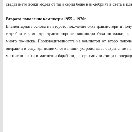
създаването всеки модел от тази серия беше най-добрият в света в к
Второто поколение компютри 1955 - 1970г
Елементарната основа на второто поколение бяха транзистори и пол
с тръбните компютри транзисторните компютри бяха по-малки, ко
много по-ниска. Производителността на компютри от второ покол
операции в секунда, появиха се външни устройства за съхранение на
магнитни ленти и магнитни барабани, алгоритмични езици и операц