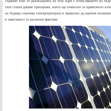
Първият етап от реализацията на тази идея е изчисляването на бъ
тази статия даваме препоръки, които ще помогнат за правилното из
на бъдеща слънчева електроцентрала и правилно да оценим възможно
в зависимост от различни фактори.