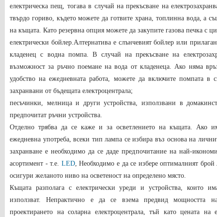
електрическа пещ, тогава в случай на прекъсване на електрозахран
твърдо гориво, където можете да готвите храна, топлинна вода, а съ
на къщата. Като резервна опция можете да закупите газова печка с ц
електрически бойлер.Алтернатива е слънчевият бойлер или прилаган
кладенец с водна помпа. В случай на прекъсване на електрозах
възможност за ръчно поемане на вода от кладенеца. Ако няма връ
удобство на ежедневната работа, можете да включите помпата в с
захранвани от бъдещата електроцентрала;
песъчинки, мелница и други устройства, използвани в домакинс
предпочитат ръчни устройства.
Отделно трябва да се каже и за осветлението на къщата. Ако и
ежедневна употреба, всеки тип лампа се избира въз основа на личн
захранване е необходимо да се даде предпочитание на най-иконом
асортимент - т.е.
LED
, Необходимо е да се избере оптималният брой 
осигури желаното ниво на осветеност на определено място.
Къщата разполага с електрически уреди и устройства, които им
използват. Непрактично е да се взема предвид мощността н
проектирането на соларна електроцентрала, тъй като цената на 