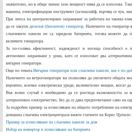
значително, но в общи линии тази мощност няма да се използва. Так
машина, електрифициран инструмент (ъглошлайф, въртящ се чук, маш
При липса на централизирано захранване за работата на такива еле
да се закупи
дизелов (бензинов) генератор
, Наличието на генератор 
слънчевите панели не са заредили батерията, тогава можете да п
включите генератора.
За по-голяма ефективност, надеждност и носеща способност е п
автономно захранване у дома, като се използват два алтернативн
вятърни генератори.
Още по темата:
Вятърни генератори или слънчеви панели, кое е по-доб
Наличието на ветрогенератори ви позволява да увеличите общата мо
вероятно, всички електрически уреди, включително мощни, могат да с
Във всеки случай е необходимо да се разгледа възможността за 
алтернативно електричество, без да се дава предпочитание само на ед
За подробен пример за изчисляване на общото потребление на електр
домашна слънчева електроцентрала вижте статиите на Борис Цупило:
Пример за изчисляване на слънчеви панели за дом
Избор на инвертор и изчисляване на батерията