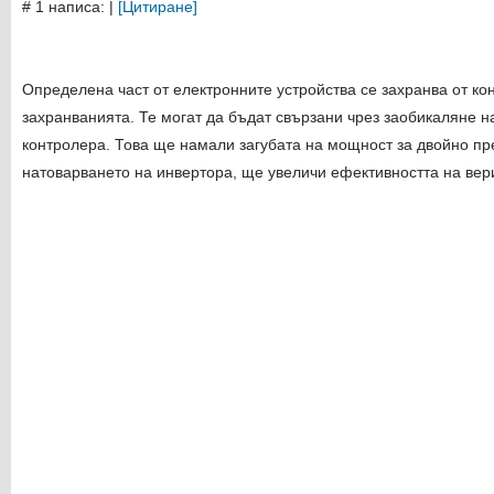
# 1 написа:
|
[Цитиране]
Определена част от електронните устройства се захранва от кон
захранванията. Те могат да бъдат свързани чрез заобикаляне н
контролера. Това ще намали загубата на мощност за двойно п
натоварването на инвертора, ще увеличи ефективността на вер