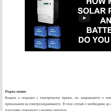
Първа опция
Къщата е свързана с електрически мрежи, но захранването е не
прекъсвания на електрозахранването. В този случай е необходимо да 
изпълнява домашната слънчева централа.