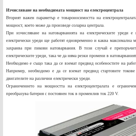
Изчисляване на необходимата мощност на електроцентрала
Вторият важен параметър е товароносимостта на електроцентралат
мощност, което може да произведе соларна централа.
При изчисляване на натоварванията на електрическите уреди е 
електрически уреди ще работят едновременно и каква максимална м
захранва при пикови натоварвания. В този случай е препоръчит
електрическите уреди, така че да няма резки промени в натоварваният
Необходимо е също така да се вземат предвид особеностите на рабо
Например, необходимо е да се вземат предвид стартовите токов
двигателите на различни електрически уреди.
Ограничението на мощността на електроцентралата е огранич
преобразува батерия с постоянен ток в променлив ток 220 V.