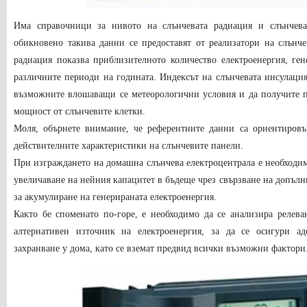
Има справочници за нивото на слънчевата радиация и слънчева
обикновено такива данни се предоставят от реализатори на слънч
радиация показва приблизителното количество електроенергия, ге
различните периоди на годината. Индексът на слънчевата инсулация
възможните влошаващи се метеорологични условия и да получите п
мощност от слънчевите клетки.
Моля, обърнете внимание, че референтните данни са ориентировъ
действителните характеристики на слънчевите панели.
При изграждането на домашна слънчева електроцентрала е необходим
увеличаване на нейния капацитет в бъдеще чрез свързване на допъл
за акумулиране на генерираната електроенергия.
Както бе споменато по-горе, е необходимо да се анализира релева
алтернативен източник на електроенергия, за да се осигури ад
захранване у дома, като се вземат предвид всички възможни фактори