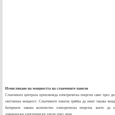
Изчисляване на мощността на слънчевите панели
Слънчевата централа произвежда електрическа енергия само през дн
светлинна мощност. Слънчевите панели трябва да имат такава мощн
батериите такова количество електрическа енергия, което да 
домакински електрически уреди през деня.