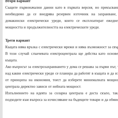
Втори вариант
Същите първоначални данни като в първата версия, но прекъсвани
необходимо да се внедрява резервен източник на захранване,
домакински електрически уреди, които се експлоатират ежедн
мощността и продължителността на електрическите уреди.
Трети вариант
Къщата няма връзка с електрически мрежи и няма възможност за свъ
В този случай слънчевата електроцентрала ще действа като основ
къщата.
Ако въпросът за електрозахранването у дома се решава за първи път,
над какви електрически уреди се планира да работят в къщата и да и
от принципа на икономия, тоест да изберете минималната мощнос
централа директно зависи от нейната мощност.
Изпълнението на идеята за соларна централа е доста скъпо, та
подходите към въпроса за изчисляване на бъдещите товари и да обм