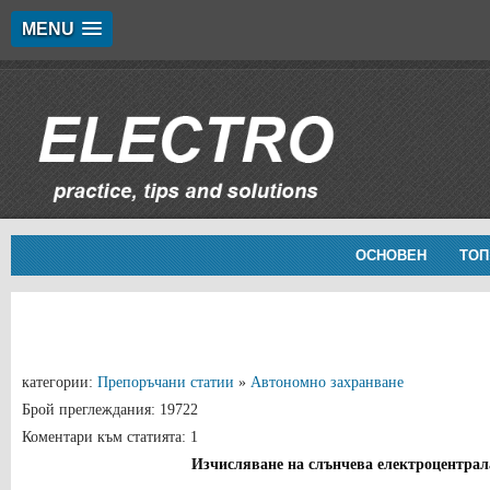
MENU
ОСНОВЕН
ТОП
категории:
Препоръчани статии
»
Автономно захранване
Брой преглеждания: 19722
Коментари към статията: 1
Изчисляване на слънчева електроцентрал