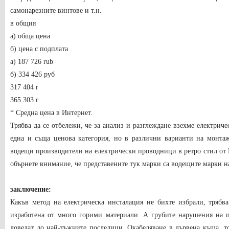
самонарезните винтове и т.н.
в общия
а) обща цена
б) цена с подплата
а) 187 726 rub
б) 334 426 руб
317 404 r
365 303 r
* Средна цена в Интернет.
Трябва да се отбележи, че за анализ и разглеждане взехме електрич
една и съща ценова категория, но в различни варианти на монта
водещи производители на електрически проводници в ретро стил от
обърнете внимание, че представените тук марки са водещите марки н
заключение:
Какъв метод на електрическа инсталация не бихте избрали, трябва
изработена от много горими материали. А грубите нарушения на п
доведат до най-тъжните последици. Окабеляване в дървена къща, то