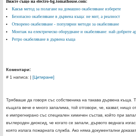
Вижте също на electro-bg.tomathouse.com
:
Какъв метод за полагане на домашно окабеляване изберете
Безопасно окабеляване в дървена къща: не мит, а реалност
Отворено окабеляване - популярни методи за окабеляване
Монтаж на електрическо оборудване и окабеляване: най-добрите а
Ретро окабеляване в дървена къща
Коментари:
# 1 написа:
|
[Цитиране]
Трябваше да говоря със собственика на такава дървена къща. Т
къщата вече е много запалима, той отговори, че, казват, нищо от
е импрегнирано със специален химичен състав, който при запа
въглероден диоксид, че когато се запали, дървото веднага изгас
която излага пожарната служба. Ако няма документални доказат