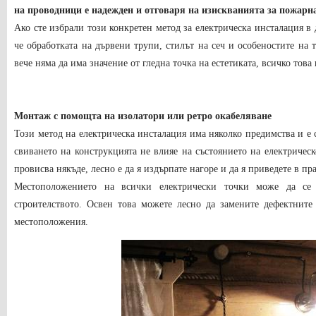
на проводници е надежден и отговаря на изискванията за пожарна
Ако сте избрали този конкретен метод за електрическа инсталация в 
че обработката на дървени трупи, стилът на сеч и особеностите на 
вече няма да има значение от гледна точка на естетиката, всичко това
Монтаж с помощта на изолатори или ретро окабеляване
Този метод на електрическа инсталация има няколко предимства и е 
свиването на конструкцията не влияе на състоянието на електричес
провисва някъде, лесно е да я издърпате нагоре и да я приведете в п
Местоположението на всички електрически точки може да се
строителството. Освен това можете лесно да замените дефектните
местоположения.