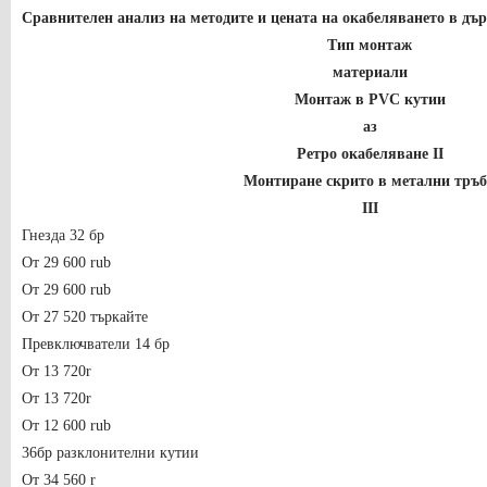
Сравнителен анализ на методите и цената на окабеляването в дъ
Тип монтаж
материали
Монтаж в PVC кутии
аз
Ретро окабеляване II
Монтиране скрито в метални тръ
III
Гнезда 32 бр
От 29 600 rub
От 29 600 rub
От 27 520 търкайте
Превключватели 14 бр
От 13 720r
От 13 720r
От 12 600 rub
36бр разклонителни кутии
От 34 560 r