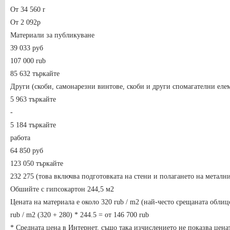
От 34 560 r
От 2 092р
Материали за публикуване
39 033 руб
107 000 rub
85 632 търкайте
Други (скоби, самонарезни винтове, скоби и други спомагателни еле
5 963 търкайте
-
5 184 търкайте
работа
64 850 руб
123 050 търкайте
232 275 (това включва подготовката на стени и полагането на метални
Обшийте с гипсокартон 244,5 м2
Цената на материала е около 320 rub / m2 (най-често срещаната облицо
rub / m2 (320 + 280) * 244.5 = от 146 700 rub
* Средната цена в Интернет, също така изчислението не показва ценат