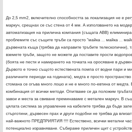
До 2,5 mm2, включително способността за локализация не е ре
маркуч, срещнах се със стена от 4 мм. А използването на моде
автоматизация на прилична компания (същата ABB) елиминира 
проблемите със същите тръби са просто "майка ... майка ... майк
дървената къща (трябва да направите тръбите телескопични), т
вземете тръби, защото не можете да поставите прости водопро
(боята не пести и намирането на точката на оросяване в дървен
Дървото е точно същото естествената помпа от водни пари и м
различните периоди на годината), медта е просто пространств
стомана се огъва много лошо и не е много по-евтина от медта. 
комбинация от всички методи. Опитваме се да положим тръбата 
завои и места за свиване преминаваме с метален маркуч. В съ
цялата система за управление на кабелите трябва да бъде запеча
стърготини, дървесен прах и други подобни не трябва да влизат
най-важното ПРЕДПРИЯТИЯ !!!! Естествено, всички метални част
потенциално изравняване. Събираме приличен щит с устройство