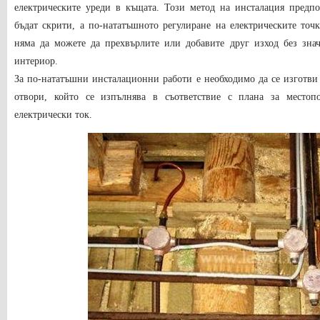
електрическите уреди в къщата. Този метод на инсталация предп
бъдат скрити, а по-нататъшното регулиране на електрическите точ
няма да можете да прехвърлите или добавите друг изход без зн
интериор.
За по-нататъшни инсталационни работи е необходимо да се изготви
отвори, който се изпълнява в съответствие с плана за местоп
електрически ток.