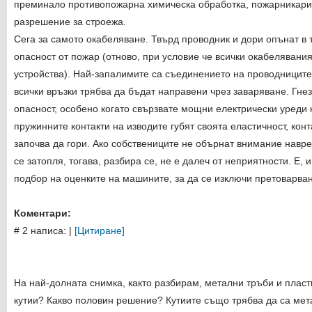
преминало противопожарна химическа обработка, пожарникари
разрешение за строежа.
Сега за самото окабеляване. Твърд проводник и дори опънат в 
опасност от пожар (отново, при условие че всички окабелявани
устройства). Най-запалимите са съединението на проводниците.
всички връзки трябва да бъдат направени чрез заваряване. Гне
опасност, особено когато свързвате мощни електрически уреди 
пружинните контакти на изводите губят своята еластичност, кон
започва да гори. Ако собствениците не обърнат внимание навре
се затопля, тогава, разбира се, не е далеч от неприятности. Е, 
подбор на оценките на машините, за да се изключи претоварван
Коментари:
# 2 написа:
|
[Цитиране]
На най-долната снимка, както разбирам, метални тръби и плас
кутии? Какво половин решение? Кутиите също трябва да са мет