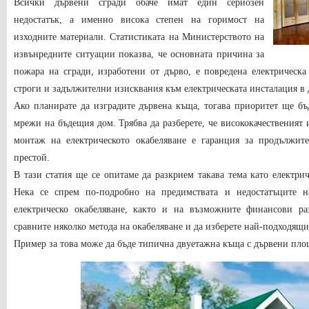
Всички дървени сгради обаче имат един сериозен
недостатък, а именно висока степен на горимост на
изходните материали. Статистиката на Министерството на
извънредните ситуации показва, че основната причина за
пожара на сгради, изработени от дърво, е повредена електрическа
строги и задължителни изисквания към електрическата инсталация в
Ако планирате да изградите дървена къща, тогава приоритет ще бъ
мрежи на бъдещия дом. Трябва да разберете, че висококачественият
монтаж на електрическото окабеляване е гаранция за продължит
престой.
В тази статия ще се опитаме да разкрием такава тема като електри
Нека се спрем по-подробно на предимствата и недостатъците 
електрическо окабеляване, както и на възможните финансови р
сравните няколко метода на окабеляване и да изберете най-подходящия
Пример за това може да бъде типична двуетажна къща с дървени пло