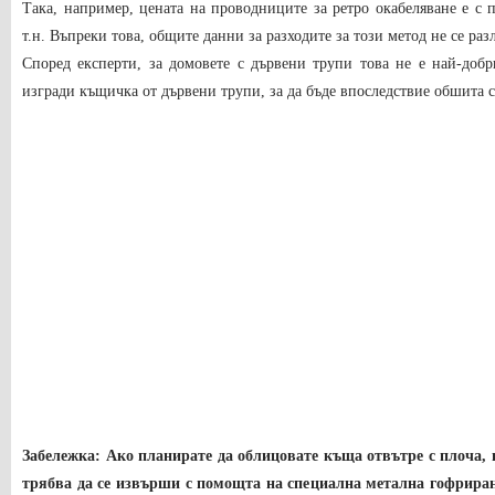
Така, например, цената на проводниците за ретро окабеляване е с 
т.н. Въпреки това, общите данни за разходите за този метод не се раз
Според експерти, за домовете с дървени трупи това не е най-добр
изгради къщичка от дървени трупи, за да бъде впоследствие обшита 
Забележка: Ако планирате да облицовате къща отвътре с плоча,
трябва да се извърши с помощта на специална метална гофриран