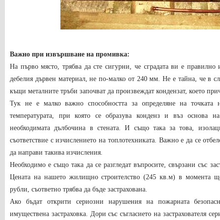
Важно при извършване на промивка:
На първо място, трябва да сте сигурни, че сградата ви е правилно
дебелия дървен материал, не по-малко от 240 мм. Не е тайна, че в с
къщи металните тръби започват да произвеждат кондензат, което при
Тук не е малко важно способността за определяне на точката 
температурата, при която се образува конденз и въз основа н
необходимата дълбочина в стената. И също така за това, изола
съответствие с изчислението на топлотехниката. Важно е да се отбе
да направи такива изчисления.
Необходимо е също така да се разгледат въпросите, свързани със з
Цената на нашето жилищно строителство (245 кв.м) в момента щ
рубли, съответно трябва да бъде застрахована.
Ако бъдат открити сериозни нарушения на пожарната безопасн
имуществена застраховка. Дори със съгласието на застрахователя се