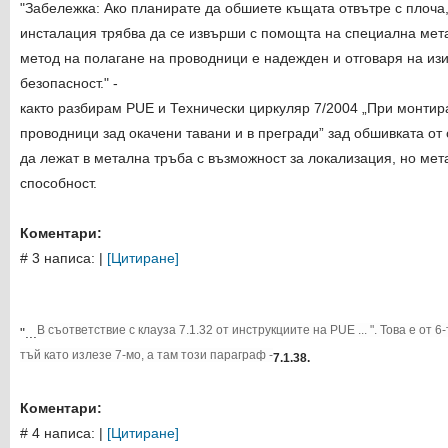
"Забележка: Ако планирате да обшиете къщата отвътре с плоча
инсталация трябва да се извърши с помощта на специална мет
метод на полагане на проводници е надежден и отговаря на из
безопасност." -
както разбирам PUE и Технически циркуляр 7/2004 „При монтир
проводници зад окачени тавани и в прегради” зад обшивката от
да лежат в метална тръба с възможност за локализация, но мет
способност.
Коментари:
# 3 написа:
|
[Цитиране]
В съответствие с клауза 7.1.32 от инструкциите на PUE ... ". Това е от 
"...
тъй като излезе 7-мо, а там този параграф -
7.1.38.
Коментари:
# 4 написа:
|
[Цитиране]