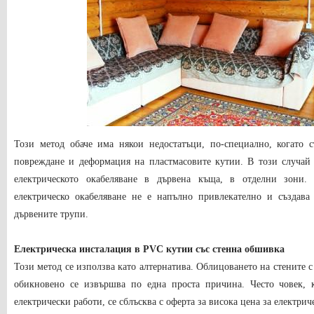
Този метод обаче има някои недостатъци, по-специално, когато с
повреждане и деформация на пластмасовите кутии. В този случай 
електрическото окабеляване в дървена къща, в отделни зони.
електрическо окабеляване не е напълно привлекателно и създава
дървените трупи.
Електрическа инсталация в PVC кутии със стенна обшивка
Този метод се използва като алтернатива. Облицоването на стените
обикновено се извършва по една проста причина. Често човек, 
електрически работи, се сблъсква с оферта за висока цена за електрич