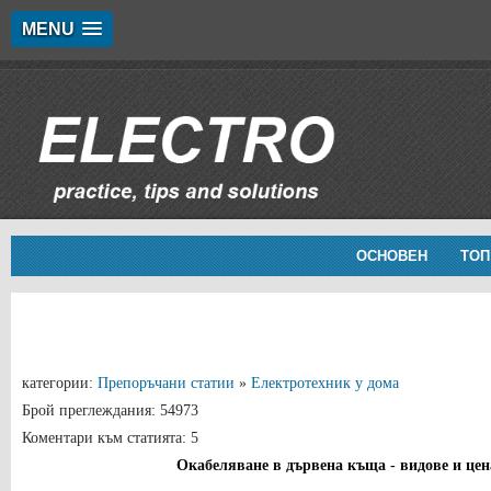
MENU
ОСНОВЕН
ТОП
категории:
Препоръчани статии
»
Електротехник у дома
Брой преглеждания: 54973
Коментари към статията: 5
Окабеляване в дървена къща - видове и цен