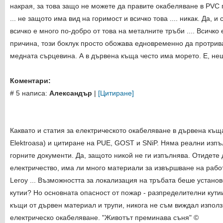
накрая, за това защо не можете да правите окабеляване в PVC
... не защото има вид на горимост и всичко това .... никак. Да, 
всичко е много по-добро от това на металните тръби .... Всичко 
причина, този боклук просто обожава едновременно да протрива
медната сърцевина. А в дървена къща често има морето. Е, не
Коментари:
# 5 написа:
Александър
|
[Цитиране]
Каквато и статия за електрическото окабеляване в дървена къщ
Elektroasa) и цитиране на PUE, GOST и SNiP. Няма реални изпъ
горните документи. Да, защото никой не ги изпълнява. Отидете 
електричество, има ли много материали за извършване на раб
Leroy ... Възможността за локализация на тръбата беше устано
кутии? Но основната опасност от пожар - разпределителни кути
къщи от дървен материал и трупи, никога не съм виждал изпол
електрическо окабеляване. "Животът преминава съня" ©