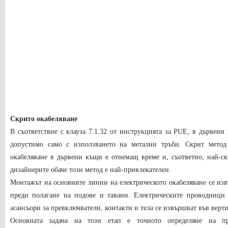
Скрито окабеляване
В съответствие с клауза 7.1.32 от инструкцията за PUE, в дървен
допустимо само с използването на метални тръби. Скрит метод 
окабеляване в дървени къщи е отнемащ време и, съответно, най-ск
дизайнерите обаче този метод е най-привлекателен.
Монтажът на основните линии на електрическото окабеляване се изв
преди полагане на подове и тавани. Електрическите проводници 
асансьори за превключватели, контакти и тела се извършват във верти
Основната задача на този етап е точното определяне на пр