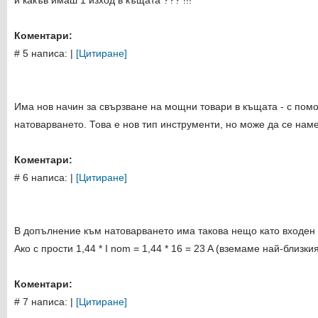
и какъв имаш 1 изход в къщата ??? !!!
Коментари:
# 5 написа:
|
[Цитиране]
Има нов начин за свързване на мощни товари в къщата - с пом
натоварването. Това е нов тип инструменти, но може да се наме
Коментари:
# 6 написа:
|
[Цитиране]
В допълнение към натоварването има такова нещо като входен 
Ако с прости 1,44 * I nom = 1,44 * 16 = 23 A (вземаме най-близки
Коментари:
# 7 написа:
|
[Цитиране]