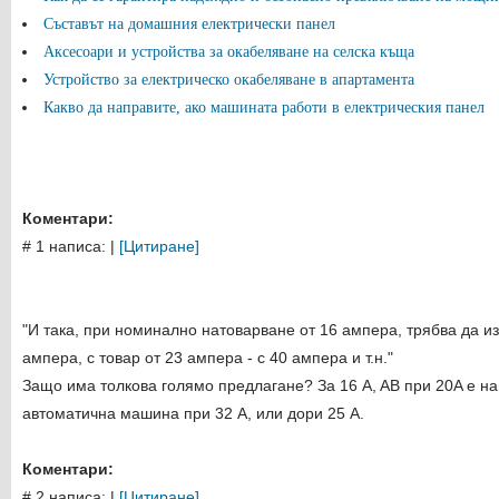
Съставът на домашния електрически панел
Аксесоари и устройства за окабеляване на селска къща
Устройство за електрическо окабеляване в апартамента
Какво да направите, ако машината работи в електрическия панел
Коментари:
# 1 написа:
|
[Цитиране]
"И така, при номинално натоварване от 16 ампера, трябва да и
ампера, с товар от 23 ампера - с 40 ампера и т.н."
Защо има толкова голямо предлагане? За 16 A, AB при 20A е нап
автоматична машина при 32 A, или дори 25 A.
Коментари:
# 2 написа:
|
[Цитиране]