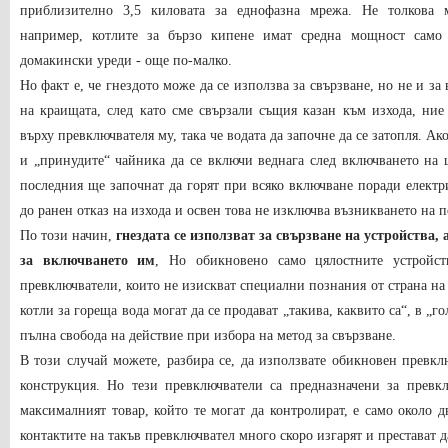
приблизително 3,5 киловата за еднофазна мрежа. Не толкова м
например, котлите за бързо кипене имат средна мощност само 
домакински уреди - още по-малко.
Но факт е, че гнездото може да се използва за свързване, но не и за
на краищата, след като сме свързали същия казан към изхода, ни
върху превключвателя му, така че водата да започне да се затопля. Ак
и „принудите“ чайника да се включи веднага след включването на щ
последния ще започнат да горят при всяко включване поради електр
до ранен отказ на изхода и освен това не изключва възникването на 
По този начин,
гнездата се използват за свързване на устройства,
за включването им
, Но обикновено само цялостните устройст
превключватели, които не изискват специални познания от страна на
котли за гореща вода могат да се продават „такива, каквито са“, в „г
пълна свобода на действие при избора на метод за свързване.
В този случай можете, разбира се, да използвате обикновен превкл
конструкция. Но тези превключватели са предназначени за превк
максималният товар, който те могат да контролират, е само около д
контактите на такъв превключвател много скоро изгарят и престават 