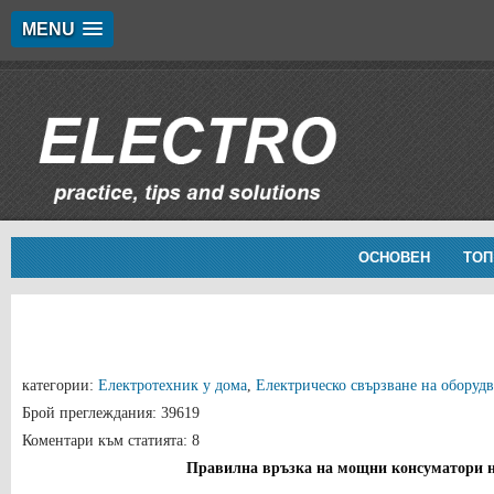
MENU
ОСНОВЕН
ТОП
категории:
Електротехник у дома
,
Електрическо свързване на оборуд
Брой преглеждания: 39619
Коментари към статията: 8
Правилна връзка на мощни консуматори н