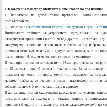
Следователно можете да включите мощен товар по два начина:
1) използване на допълнителни прекъсвачи, които изпълн
превключватели;
2) използване
електромагнитни стартери, оборудвани с бутонна стан
Номиналната стойност на устройствата, предназначени за пу
електрически приемници (както и между другото, осветителни вериг
консумиращи голямо количество енергия) трябва да бъде избрана със 
преминаването към максимално допустимото натоварване по ника
благоприятно. На първо място, това се отнася за машините.
И така, при номинално натоварване от 16 ампера, трябва да изберете 
от 23 ампера - при 40 ампера и така нататък. За да се осигури 
поддържа приемлив интериор, модулните прекъсвачи за превклю
мощност трябва да се поставят в отделни пластмасови кутии и да
собствен корпус с бутони за стартиране и спиране.
В допълнение, всички стационарни консуматори на енергия, които 
препоръчително да захранват от отделна машина в разпредели
изпълнява функциите на защита от ток и следователно нейната ст