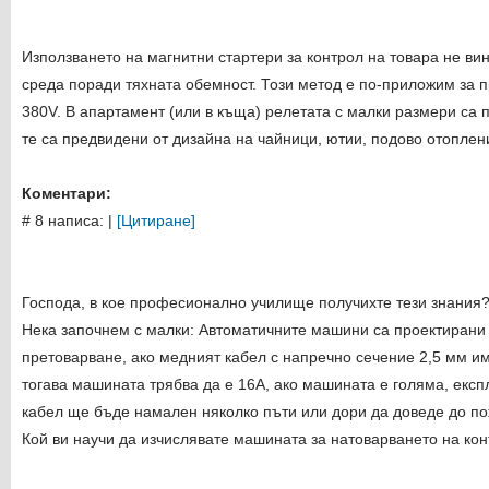
Използването на магнитни стартери за контрол на товара не ви
среда поради тяхната обемност. Този метод е по-приложим за
380V. В апартамент (или в къща) релетата с малки размери са 
те са предвидени от дизайна на чайници, ютии, подово отопление
Коментари:
# 8 написа:
|
[Цитиране]
Господа, в кое професионално училище получихте тези знания
Нека започнем с малки: Автоматичните машини са проектирани 
претоварване, ако медният кабел с напречно сечение 2,5 мм и
тогава машината трябва да е 16А, ако машината е голяма, експ
кабел ще бъде намален няколко пъти или дори да доведе до по
Кой ви научи да изчислявате машината за натоварването на кон