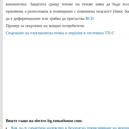
внимателно. Защитата срещу течове на течове няма да бъде изл
приемник е разположен в помещение с повишена опасност (баня, бан
да е диференциален или трябва да присъства
RCD
.
Пример за свързване на мощни потребители:
Свързване на електрическа печка и пералня в системата TN-C
Вижте също на electro-bg.tomathouse.com
:
Как да се гарантира надеждно и безопасно превключване на мощни