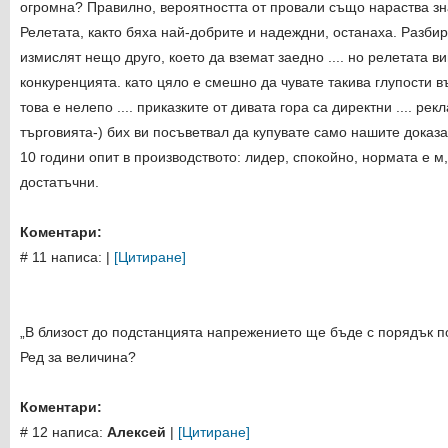
огромна? Правилно, вероятността от провали също нараства зн
Релетата, както бяха най-добрите и надеждни, останаха. Разби
измислят нещо друго, което да вземат заедно .... но релетата в
конкуренцията. като цяло е смешно да чувате такива глупости 
това е нелепо .... приказките от дивата гора са директни .... ре
търговията-) бих ви посъветвал да купувате само нашите доказ
10 години опит в производството: лидер, спокойно, нормата е м,
достатъчни.
Коментари:
# 11 написа:
|
[Цитиране]
„В близост до подстанцията напрежението ще бъде с порядък п
Ред за величина?
Коментари:
# 12 написа:
Алексей
|
[Цитиране]