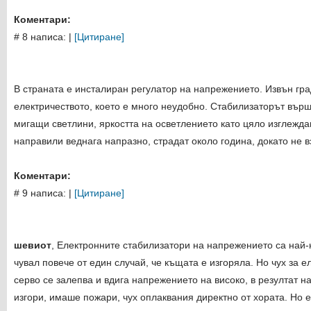
Коментари:
# 8 написа:
|
[Цитиране]
В страната е инсталиран регулатор на напрежението. Извън гра
електричеството, което е много неудобно. Стабилизаторът върш
мигащи светлини, яркостта на осветлението като цяло изглежда
направили веднага напразно, страдат около година, докато не 
Коментари:
# 9 написа:
|
[Цитиране]
шевиот
, Електронните стабилизатори на напрежението са най-
чувал повече от един случай, че къщата е изгоряла. Но чух за 
серво се залепва и вдига напрежението на високо, в резултат 
изгори, имаше пожари, чух оплаквания директно от хората. Но 