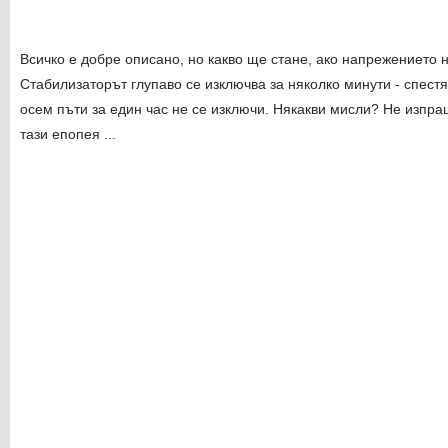
Всичко е добре описано, но какво ще стане, ако напрежението 
Стабилизаторът глупаво се изключва за няколко минути - спестя
осем пъти за един час не се изключи. Някакви мисли? Не изпр
тази епопея ...