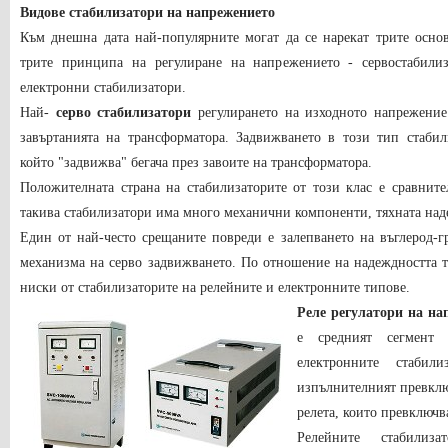
Видове стабилизатори на напрежението
Към днешна дата най-популярните могат да се нарекат трите осно
трите принципа на регулиране на напрежението - сервостабилиз
електронни стабилизатори.
Най-
серво стабилизатори
регулирането на изходното напрежение
завъртанията на трансформатора. Задвижването в този тип стабил
който "задвижва" бегача през завоите на трансформатора.
Положителната страна на стабилизаторите от този клас е сравнит
такива стабилизатори има много механични компоненти, тяхната наде
Един от най-често срещаните повреди е залепването на въглерод-
механизма на серво задвижването. По отношение на надеждността т
ниски от стабилизаторите на релейните и електронните типове.
Реле регулатори на на
е средният сегмент
електронните стабил
изпълнителният превклю
релета, които превключв
Релейните стабилиз