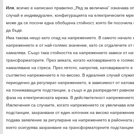
Иля
, всичко е написано правилно.„Ред за величина“ означава о
случай е индивидуален, конфигурацията на електрическите мре
може да се посочи една обобщена стойност, която би посочила 
да бъде.
Има такова нещо като спад на напрежението. В самото начало 
напрежението е от най-голямо значение, като се отдалечите от
намалява. Също така стойността на напрежението зависи от на
трансформаторите. През зимата, когато натоварването е голям
намаляване на стреса. През лятото, напротив, натоварването е
съответно напрежението е по-високо. В идеалния случай служи
периодично да регулират напрежението, в зависимост от нато
на понижаващите подстанции, а също и да разпределят равном
фаза на електрическата мрежа. В действителност напрежението
Изключения са случаите, когато напрежението се увеличава ил
подстанции, захранвани от един източник на високо напрежение 
подава заявление за регулиране на напрежението в районната
което осигурява захранване на трансформаторните подстанции