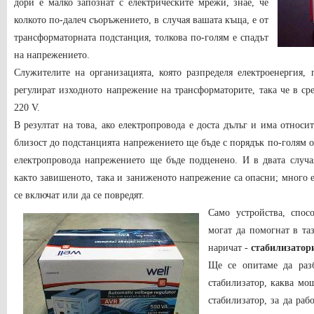
дори е малко запознат с електрическите мрежи, знае, че
колкото по-далеч съоръжението, в случая вашата къща, е от
трансформаторната подстанция, толкова по-голям е спадът
на напрежението.
Служителите на организацията, която разпределя електроенергия, 
регулират изходното напрежение на трансформаторите, така че в ср
220 V.
В резултат на това, ако електропровода е доста дълъг и има относи
близост до подстанцията напрежението ще бъде с порядък по-голям о
електропровода напрежението ще бъде подценено. И в двата случа
както завишеното, така и заниженото напрежение са опасни; много 
се включат или да се повредят.
Само устройства, спос
могат да помогнат в та
наричат ​​-
стабилизатор
Ще се опитаме да раз
стабилизатор, каква мо
стабилизатор, за да ра