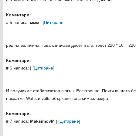
Коментари:
# 5 написа:
ммм
|
[Цитиране]
ред на величина, това означава десет пъти. тоест 220 * 10 = 220
Коментари:
# 6 написа:
|
[Цитиране]
И получихме стабилизатор в огън. Електронно. Почти къщата беш
накратко, Watts и volts объркано това символизира.
Коментари:
# 7 написа:
MaksimovM
|
[Цитиране]