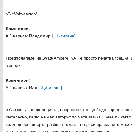
VA е
Volt-ампер
!
Коментари:
# 3 написа:
Владимир
|
[Цитиране]
Предполагаме, че „Watt-Ampere (VA)“ е просто печатна грешка. 
ампери".
Коментари:
# 4 написа:
Иля
|
[Цитиране]
в близост до подстанцията, напрежението ще бъде порядък по-
Интересно, какво е имал авторът по математика? Знае ли какво
колко добре авторът разбира темата, но дори правилните мисли
неграмотен човек се възприемат с голямо недоверие.