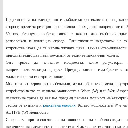
Предимствата на електронните стабилизатори включват: надежднос
скорост, време за реакция при промяна на входното напрежение от 2
30 ms, безшумна работа, което е важно, ако стабилизаторът
разположен в жилищна сграда. Единственият недостатък на те
устройства може да се нарече тяхната цена. Такива стабилизатори 
приблизително два пъти по-скъпи от техните механични колеги.
Сега трябва да изчислим мощността, която регулаторът 
напрежението може да издържи. Преди да започнете да броите ватов
малко теория за електротехниката.
Много от вас вероятно са забелязали, че на табелите с имена на уст
устройства често се изписва мощността в Watts (W) или Watt-Amper
изчисление трябва да вземем предвид пълната мощност на електрич
състои от активни и
реактивна енергия
, Когато мощността в W е нап
ACTIVE (W) мощността.
Също така при изчисляване на мощността на стабилизатора е 
наличието на електрически двигатели. Факт е, че електрическите 