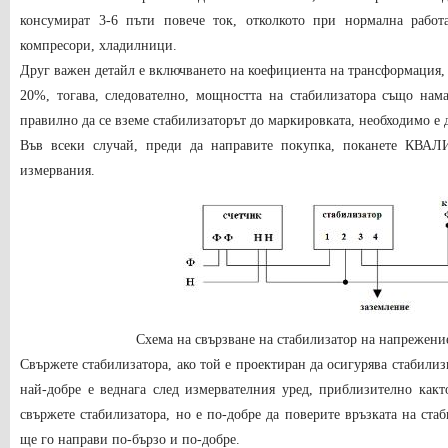
консумират 3-6 пъти повече ток, отколкото при нормална работ
компресори, хладилници.
Друг важен детайл е включването на коефициента на трансформация, 
20%, тогава, следователно, мощността на стабилизатора също нам
правилно да се вземе стабилизаторът до маркировката, необходимо е 
Във всеки случай, преди да направите покупка, поканете КВА
измервания.
Схема на свързване на стабилизатор на напрежение
Свържете стабилизатора, ако той е проектиран да осигурява стабили
най-добре е веднага след измервателния уред, приблизително как
свържете стабилизатора, но е по-добре да поверите връзката на ста
ще го направи по-бързо и по-добре.