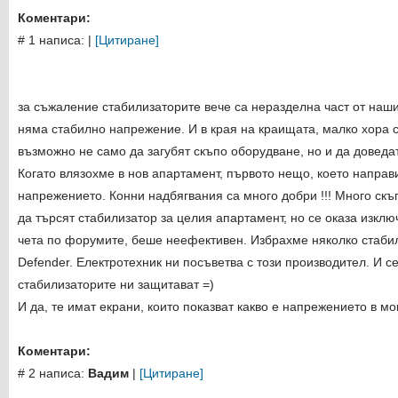
Коментари:
# 1 написа:
|
[Цитиране]
за съжаление стабилизаторите вече са неразделна част от наши
няма стабилно напрежение. И в края на краищата, малко хора с
възможно не само да загубят скъпо оборудване, но и да доведа
Когато влязохме в нов апартамент, първото нещо, което напра
напрежението. Конни надбягвания са много добри !!! Много скъ
да търсят стабилизатор за целия апартамент, но се оказа изключ
чета по форумите, беше неефективен. Избрахме няколко стабил
Defender. Електротехник ни посъветва с този производител. И с
стабилизаторите ни защитават =)
И да, те имат екрани, които показват какво е напрежението в м
Коментари:
# 2 написа:
Вадим
|
[Цитиране]