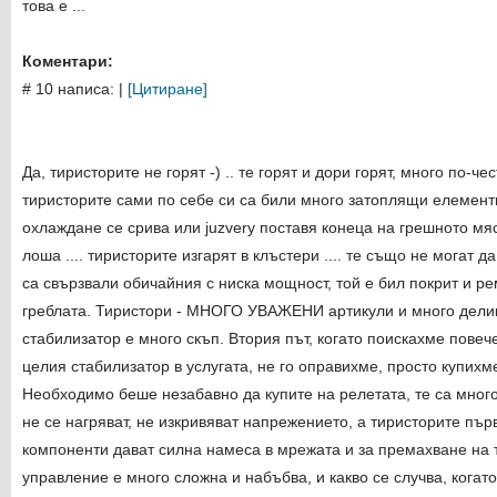
това е ...
Коментари:
# 10 написа:
|
[Цитиране]
Да, тиристорите не горят -) .. те горят и дори горят, много по-ч
тиристорите сами по себе си са били много затоплящи елементи
охлаждане се срива или juzvery поставя конеца на грешното мя
лоша .... тиристорите изгарят в клъстери .... те също не могат 
са свързвали обичайния с ниска мощност, той е бил покрит и рем
греблата. Тиристори - МНОГО УВАЖЕНИ артикули и много дели
стабилизатор е много скъп. Втория път, когато поискахме повеч
целия стабилизатор в услугата, не го оправихме, просто купихм
Необходимо беше незабавно да купите на релетата, те са мног
не се нагряват, не изкривяват напрежението, а тиристорите пъ
компоненти дават силна намеса в мрежата и за премахване на 
управление е много сложна и набъбва, и какво се случва, когат