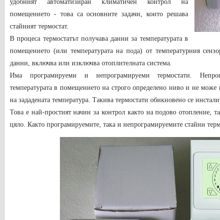
удобният автоматизиран климатичен контрол на
помещението - това са основните задачи, които решава
стайният термостат.
В процеса термостатът получава данни за температурата в
помещението (или температурата на пода) от температурния сензо
данни, включва или изключва отоплителната система.
Има програмируеми и непрограмируеми термостати. Непрог
температурата в помещението на строго определено ниво и не може 
на зададената температура. Такива термостати обикновено се инсталир
Това е най-простият начин за контрол както на подово отопление, т
цяло. Както програмируемите, така и непрограмируемите стайни терм