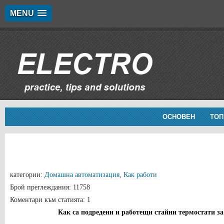
MENU
ОСНОВЕН
ТОП
категории:
Домашна автоматизация
,
Как работи
Брой преглеждания: 11758
Коментари към статията: 1
Как са подредени и работещи стайни термостати за