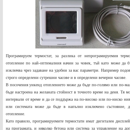
Програмируем термостат, за разлика от непрограмируемия термо
отопление по най-оптималния начин за човек, тъй като може да б
изключва чрез задаване на удобни за вас параметри. Например подо
строго определени сутрешни часове и в определени вечерни часове.
В посочения уикенд отоплението може да бъде по-голямо или по-мал
бъде настроена на желаната стойност в точното време на деня. Тя м
интервали от време и да се поддържа на по-високо или по-ниско нив
или системата може да бъде в напълно изключено състояние, 
отопление.
Като правило, програмируемите термостати имат дигитален дисплей,
на програмата, и няколко бутона или система за управление на до