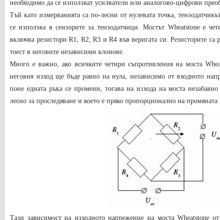
необходимо да се използват усилватели или аналогово-цифрови прео
Тъй като измерванията са по-лесни от нулевата точка, тензодатчикът
се използва в сензорите за тензодатчици. Мостът Wheatstone е чет
включва резистори R1, R2, R3 и R4 във веригата си. Резисторите са 
тоест в неговите независими клонове.
Много е важно, ако всичките четири съпротивления на моста Whea
неговия изход ще бъде равно на нула, независимо от входното нап
поне едната ръка се промени, тогава на изхода на моста незабавно
лесно за проследяване и което е пряко пропорционално на промяната 
Тази зависимост на изходното напрежение на моста Wheatstone от