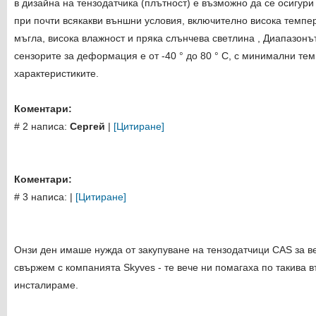
в дизайна на тензодатчика (плътност) е възможно да се осигур
при почти всякакви външни условия, включително висока темпера
мъгла, висока влажност и пряка слънчева светлина , Диапазонъ
сензорите за деформация е от -40 ° до 80 ° C, с минимални те
характеристиките.
Коментари:
# 2 написа:
Сергей
|
[Цитиране]
Коментари:
# 3 написа:
|
[Цитиране]
Онзи ден имаше нужда от закупуване на тензодатчици CAS за в
свържем с компанията Skyves - те вече ни помагаха по такива 
инсталираме.