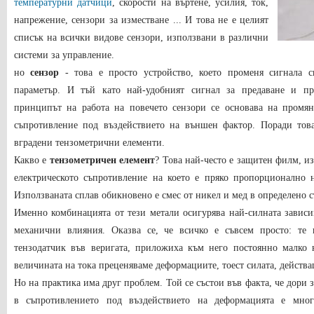
температурни датчици
, скорости на въртене, усилия, ток,
напрежение, сензори за изместване ... И това не е целият
списък на всички видове сензори, използвани в различни
системи за управление.
но
сензор
- това е просто устройство, което променя сигнала 
параметър. И тъй като най-удобният сигнал за предаване и пре
принципът на работа на повечето сензори се основава на промян
съпротивление под въздействието на външен фактор. Поради тов
вградени тензометрични елементи.
Какво е
тензометричен елемент
? Това най-често е защитен филм, из
електрическото съпротивление на което е пряко пропорционално н
Използваната сплав обикновено е смес от никел и мед в определено 
Именно комбинацията от тези метали осигурява най-силната завис
механични влияния. Оказва се, че всичко е съвсем просто: те 
тензодатчик във веригата, приложиха към него постоянно малко 
величината на тока преценяваме деформациите, тоест силата, действа
Но на практика има друг проблем. Той се състои във факта, че дори 
в съпротивлението под въздействието на деформацията е мног