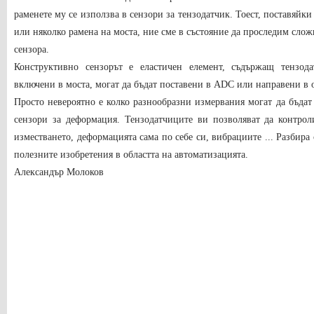
раменете му се използва в сензори за тензодатчик. Тоест, поставяйк
или няколко рамена на моста, ние сме в състояние да проследим сло
сензора.
Конструктивно сензорът е еластичен елемент, съдържащ тензода
включени в моста, могат да бъдат поставени в ADC или направени в 
Просто невероятно е колко разнообразни измервания могат да бъда
сензори за деформация. Тензодатчиците ви позволяват да контролир
изместването, деформацията сама по себе си, вибрациите ... Разбира 
полезните изобретения в областта на автоматизацията.
Александър Молоков