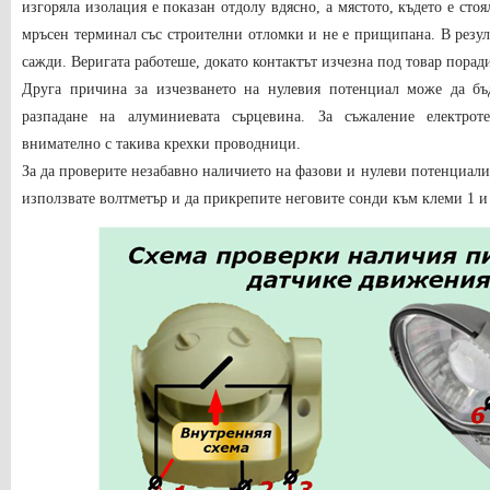
изгоряла изолация е показан отдолу вдясно, а мястото, където е сто
мръсен терминал със строителни отломки и не е прищипана. В резулт
сажди. Веригата работеше, докато контактът изчезна под товар порад
Друга причина за изчезването на нулевия потенциал може да бъ
разпадане на алуминиевата сърцевина. За съжаление електрот
внимателно с такива крехки проводници.
За да проверите незабавно наличието на фазови и нулеви потенциали 
използвате волтметър и да прикрепите неговите сонди към клеми 1 и