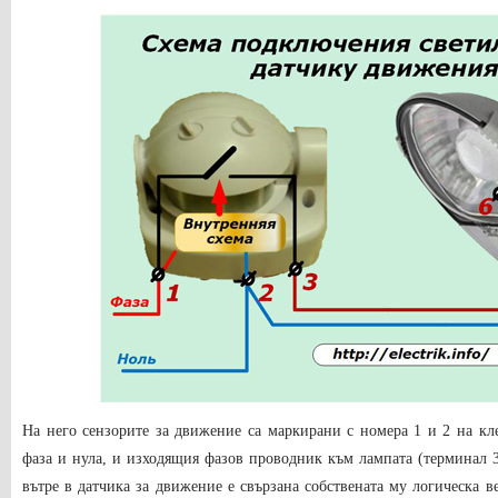
На него сензорите за движение са маркирани с номера 1 и 2 на к
фаза и нула, и изходящия фазов проводник към лампата (терминал 3
вътре в датчика за движение е свързана собствената му логическа в