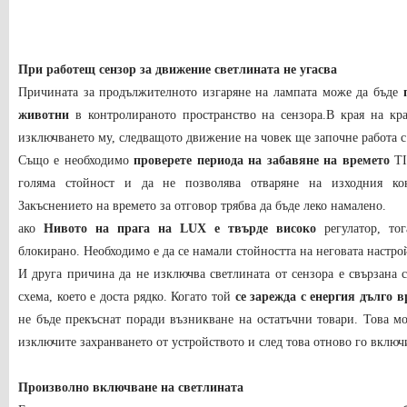
При работещ сензор за движение светлината не угасва
Причината за продължителното изгаряне на лампата може да бъде
животни
в контролираното пространство на сензора.В края на кра
изключването му, следващото движение на човек ще започне работа с
Също е необходимо
проверете периода на забавяне на времето
TI
голяма стойност и да не позволява отваряне на изходния кон
Закъснението на времето за отговор трябва да бъде леко намалено.
ако
Нивото на прага на LUX е твърде високо
регулатор, то
блокирано. Необходимо е да се намали стойността на неговата настро
И друга причина да не изключва светлината от сензора е свързана 
схема, което е доста рядко. Когато той
се зарежда с енергия дълго в
не бъде прекъснат поради възникване на остатъчни товари. Това мо
изключите захранването от устройството и след това отново го включ
Произволно включване на светлината