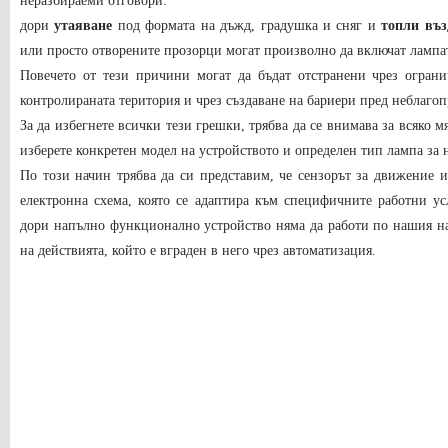
неразбираеми отговори.
дори
утаяване
под формата на дъжд, градушка и сняг и
топли въз
или просто отворените прозорци могат произволно да включат лампа
Повечето от тези причини могат да бъдат отстранени чрез ограни
контролираната територия и чрез създаване на бариери пред неблаго
За да избегнете всички тези грешки, трябва да се внимава за всяко мя
изберете конкретен модел на устройството и определен тип лампа за 
По този начин трябва да си представим, че сензорът за движение и
електронна схема, която се адаптира към специфичните работни усл
дори напълно функционално устройство няма да работи по нашия н
на действията, който е вграден в него чрез автоматизация.