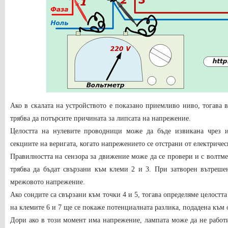
Ако в скалата на устройството е показано приемливо ниво, тогава 
трябва да потърсите причината за липсата на напрежение.
Целостта на нулевите проводници може да бъде извикана чрез и
секциите на веригата, когато напрежението се отстрани от електричес
Правилността на сензора за движение може да се провери и с волтмет
трябва да бъдат свързани към клеми 2 и 3. При затворен вътреше
мрежовото напрежение.
Ако сондите са свързани към точки 4 и 5, тогава определяме целостта 
на клемите 6 и 7 ще се покаже потенциалната разлика, подадена към 
Дори ако в този момент има напрежение, лампата може да не работ