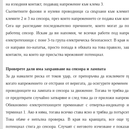
на изходния контакт, подаващ напрежение към клема 3.
Съответните фазови и нулеви проводници са свързани към клемите
клемите 2 и 3 на сензора, през които напрежението се подава към кон
Сега ще разгледаме последователно причините, които могат да по
работещ сензор. Искам да ви напомня, че всички работи под напр
електротехници с поне 3-та група електрическа безопасност. В края н
се направи по-нататък, просто попада в обхвата на това правило, за
контакти, на които ще присъства мрежовият потенциал.
Проверете дали има захранване на сензора и лампата
За да намалите риска от токов удар, се препоръчва да изключите п
когато напрежението се отстрани от веригата, да осигурите временен
проводниците на лампата и сензора за движение. Тогава те трябва да
се предотврати случайно затваряне и след това да се приложи напреж
Обикновено електротехниците преминават с отвертка-индикатор и
терминал 1. Ако я няма, тогава всичко става ясно и трябва да потърси
Това обаче е непълна проверка. В края на краищата, все още тр
потенциал стига до сензора. Случаят с неговото изчезване е показ