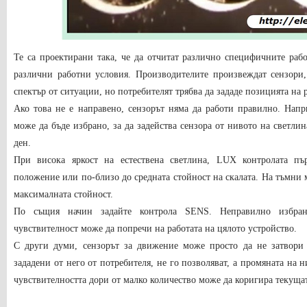
Те са проектирани така, че да отчитат различно специфичните раб
различни работни условия. Производителите произвеждат сензори,
спектър от ситуации, но потребителят трябва да зададе позицията на 
Ако това не е направено, сензорът няма да работи правилно. Нап
може да бъде избрано, за да задейства сензора от нивото на светли
ден.
При висока яркост на естествена светлина, LUX контролата п
положение или по-близо до средната стойност на скалата. На тъмни м
максималната стойност.
По същия начин задайте контрола SENS. Неправилно избрана
чувствителност може да попречи на работата на цялото устройство.
С други думи, сензорът за движение може просто да не затвори к
зададени от него от потребителя, не го позволяват, а промяната на 
чувствителността дори от малко количество може да коригира текуща