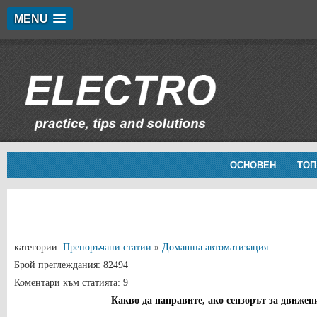
MENU
ОСНОВЕН
ТОП
категории:
Препоръчани статии
»
Домашна автоматизация
Брой преглеждания: 82494
Коментари към статията: 9
Какво да направите, ако сензорът за движен