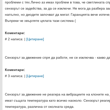
проблеми с тях.Лично аз имах проблем в това, че светлината сп
сензорът се задейства, за да се изключи. Не мога да разбера з
напълно, но диодите започват да мигат. Гаранцията вече изтече
Въпреки че хвърляте цялата тази система (
Коментари:
# 2 написа:
|
[Цитиране]
Сензорът за движение спря да работи, не се изключва - какво д
Коментари:
# 3 написа:
|
[Цитиране]
Сензорът за движение не реагира на вибрациите на клоните на 
имат същата температура като всичко наоколо. Сензорът реаги
температура, различна от околната среда.