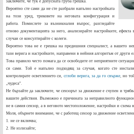
заключите, че тук е допусната груба грешка.
Вероятно сте сами да не сте разбрали напълно настройката
на този уред, триковете на неговата конфигурация и
работа. Помислете за възникналия въпрос, разгледайте
отново документацията за него, анализирайте настройките, ефекта 
случаи се консултирайте с колеги.
Вероятно това не е грешка на предишния специалист, а вашето не
тази верига и настройките, направени в нейния алгоритъм от други 
Това правило често помага да се освободите от неприятните ситуаци
си сами. Той е напълно подходящ за случая, когато сте инстал
контролирате осветлението си,
сглоби верига, за да го свърже
, но то
„чудеса“.
Не бързайте да заключите, че сензорът за движение е счупен и тряб
вашите действия. Възможно е причината за неправилното функцион
не в самия сензор, а в неговото местоположение, настройки и схема н
Моля, обърнете внимание, че с работещ сензор за движение осветлен
1. не се включва;
2. Не излизайте;