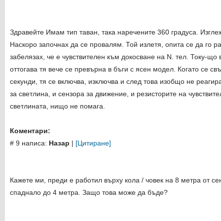
Здравейте Имам тип таван, така наречените 360 градуса. Изгле
Наскоро започнах да се провалям. Той излетя, опита се да го р
забелязах, че е чувствителен към докосване на N. тел. Току-що 
оттогава тя вече се превърна в бъги с ясен модел. Когато се с
секунди, тя се включва, изключва и след това изобщо не реагир
за светлина, и сензора за движение, и резисторите на чувствит
светлината, нищо не помага.
Коментари:
# 9 написа:
Назар
|
[Цитиране]
Кажете ми, преди е работил върху кола / човек на 8 метра от се
спаднало до 4 метра. Защо това може да бъде?