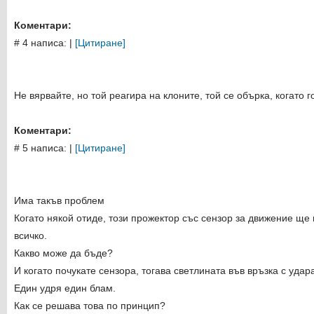
Коментари:
# 4 написа:
|
[Цитиране]
Не вярвайте, но той реагира на клоните, той се обърка, когато г
Коментари:
# 5 написа:
|
[Цитиране]
Има такъв проблем
Когато някой отиде, този прожектор със сензор за движение ще
всичко.
Какво може да бъде?
И когато почукате сензора, тогава светлината във връзка с удар
Един удря един блам.
Как се решава това по принцип?