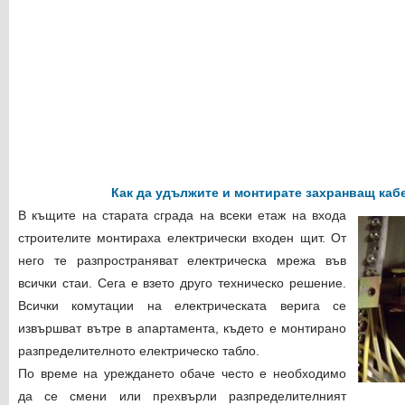
Как да удължите и монтирате захранващ каб
В къщите на старата сграда на всеки етаж на входа
строителите монтираха електрически входен щит. От
него те разпространяват електрическа мрежа във
всички стаи. Сега е взето друго техническо решение.
Всички комутации на електрическата верига се
извършват вътре в апартамента, където е монтирано
разпределителното електрическо табло.
По време на уреждането обаче често е необходимо
да се смени или прехвърли разпределителният