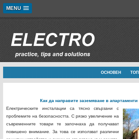
MENU
ОСНОВЕН
ТОП
Как да направите заземяване в апартаменти
Електрическите инсталации са тясно свързани с
проблемите на безопасността. С рязко увеличение на
съвременните товари те започнаха да получават
повишено внимание. За това се използват различни