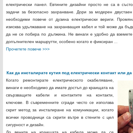
електрически панел. Евтините дизайни просто не са в съст
задачи за безопасно захранване. Дори за модерен двустае
необходими повече от дузина електрически вериги. Промя
изисква удължаване на захранващия кабел и той може да бъде
да не се побира по дължина. Не винаги е удобно да вземете 
допълнителен маршрут
ти, особено когато е фиксиран
...
Прочетете повече >>>
Как да инсталирате кутия под електрически контакт или да
Когато ремонтирате електрическото окабеляване,
винаги е необходимо да имате достъп до краищата на
свързващите кабели и контактите на контакти,
ключове. В съвременните сгради често се използва
скрит метод за инсталиране на комуникации, когато
всички проводници са скрити вътре в стените с цел
сигурност и дизайн.
До вените на краищата на кабела може да се