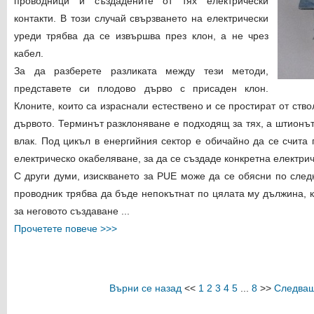
проводници и създадените от тях електрически
контакти. В този случай свързването на електрически
уреди трябва да се извършва през клон, а не чрез
кабел.
За да разберете разликата между тези методи,
представете си плодово дърво с присаден клон.
Клоните, които са израснали естествено и се простират от ствол
дървото. Терминът разклоняване е подходящ за тях, а штионът 
влак. Под цикъл в енергийния сектор е обичайно да се счита
електрическо окабеляване, за да се създаде конкретна електрич
С други думи, изискването за PUE може да се обясни по след
проводник трябва да бъде непокътнат по цялата му дължина, 
за неговото създаване ...
Прочетете повече >>>
Върни се назад
<<
1
2
3
4
5
...
8
>>
Следващ