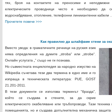
тях, броя на контактите на преносими и неподвижни 
електрическите проводници често е необходимо да с
водоснабдяване, отопление, телефонни линии
антенни кабели
..
Прочетете повече >>>
Как правилно да шлайфаме стени за ок
Вместо увода: в граматичните речници на руския език
няма определения на думите „stroba“ или „strobe“.
Онлайн услугата „” също не ги познава.
Но съвместната енциклопедия за народно изкуство на
Wikipedia съчетава тези два термина в едно име и го
изпраща в техническата литература: PUE, GOST
21.201-2011.
В тези документи се използва терминът "бразда",
който се създава в стените, за да скрие
електрическото окабеляване или тръбопроводи. Тази техника
помещенията, но и създава допълнителна механична защита 