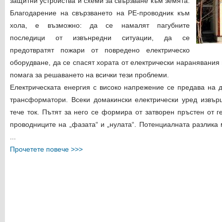
защитни устройства и схеми за свързване към земята.
Благодарение на свързването на PE-проводник към
хола, е възможно: да се намалят пагубните
последици от извънредни ситуации, да се
предотвратят пожари от повредено електрическо
оборудване, да се спасят хората от електрически наранявания
помага за решаването на всички тези проблеми.
Електрическата енергия с високо напрежение се предава на 
трансформатори. Всеки домакински електрически уред извърш
тече ток. Пътят за него се формира от затворен пръстен от 
проводниците на „фазата“ и „нулата“. Потенциалната разлика
...
Прочетете повече >>>