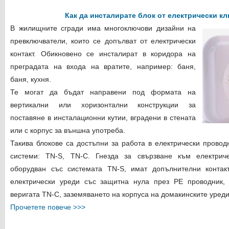
Как да инсталирате блок от електрически кл
В жилищните сгради има многоключови дизайни на
превключватели, които се допълват от електрически
контакт. Обикновено се инсталират в коридора на
преградата на входа на вратите, например: баня,
баня, кухня.
Те могат да бъдат направени под формата на
вертикални или хоризонтални конструкции за
поставяне в инсталационни кутии, вградени в стената
или с корпус за външна употреба.
Такива блокове са достъпни за работа в електрически провод
системи: TN-S, TN-C. Гнезда за свързване към електриче
оборудван със системата TN-S, имат допълнителни контак
електрически уреди със защитна нула през PE проводник, 
веригата TN-C, заземяването на корпуса на домакинските уреди 
Прочетете повече >>>