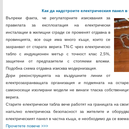
Как да надстроите електрическия панел в
Въпреки факта, че регулаторните изисквания за
правилата за експлоатация на електрически
инсталации в жилищни сгради се променят отдавна в
провинцията, все още има много къщи, които се
захранват от старата верига TN-C чрез електрическо
табло с индукционен метър с точност клас 2,5%,
защитени от предпазители с стопяеми вложки.
Подобна схема отдавна изисква модернизация.
Дори реконструкцията на въздушните линии от
електрозахранващата организация и подмяната на остар
самоносещи изолирани модели не винаги тласка собственици
верига.
Старите електрически табла вече работят на границата на свои
напълно електрическа безопасност за жителите и оборудв
електрическият панел в частна къща, е необходимо да се взема
Прочетете повече >>>