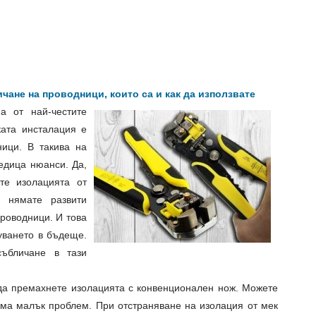
личане на проводници, които са и как да използвате
а от най-честите
ата инсталация е
ици. В такива на
едица нюанси. Да,
те изолацията от
 нямате развити
роводници. И това
уването в бъдеще.
събличане в тази
да премахнете изолацията с конвенционален нож. Можете
 има малък проблем. При отстраняване на изолация от мек