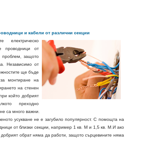
роводници и кабели от различни секции
е електрическо
е проводници от
 проблем, защото
а. Независимо от
можностите ще бъде
за монтиране на
ирането на стенен
при който добрият
лкото преходно
не са много важни.
еното усукване не е загубило популярност. С помощта на
ници от близки секции, например 1 кв. М и 1,5 кв. М.И ако
а добрият обрат няма да работи, защото сърцевините няма