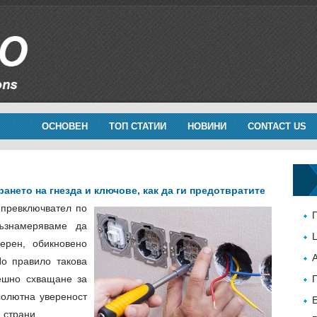
ОСНОВЕН
ТОП СТАТИИ
НОВИНИ
CONTACT US
ането на гнезда и ключове, как да ги предотвратите
 превключвател по
ъзнамеряваме да
ерен, обикновено
о правило такова
ешно схващане за
солютна увереност
 страни.