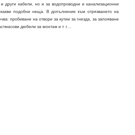
и други кабели, но и за водопроводни и канализационни
якакви подобни неща. В допълнение към отрязването на
чва: пробиване на отвори за кутии за гнезда, за запояване
ластмасови дюбели за монтаж
и т. г.
...