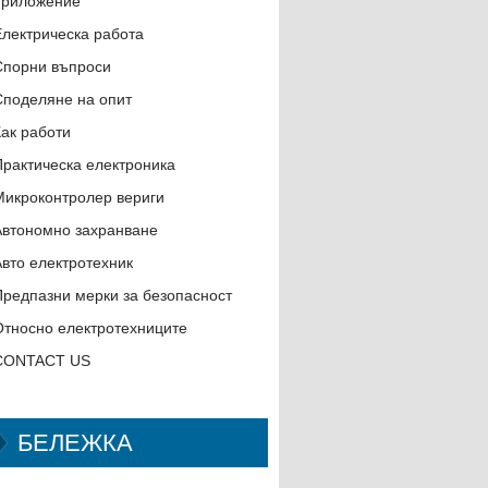
приложение
Електрическа работа
Спорни въпроси
Споделяне на опит
Как работи
Практическа електроника
Микроконтролер вериги
Автономно захранване
Авто електротехник
Предпазни мерки за безопасност
Относно електротехниците
CONTACT US
БЕЛЕЖКА