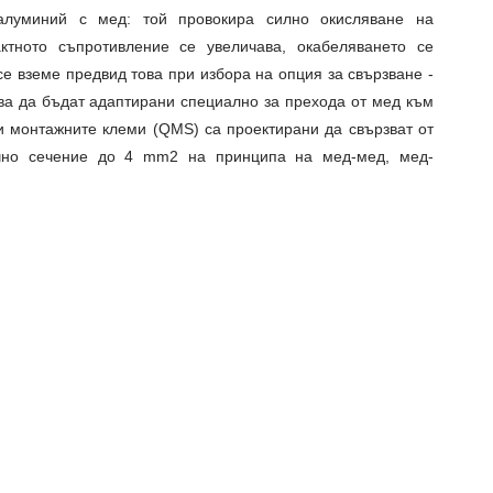
 алуминий с мед: той провокира силно окисляване на
актното съпротивление се увеличава, окабеляването се
се вземе предвид това при избора на опция за свързване -
бва да бъдат адаптирани специално за прехода от мед към
 монтажните клеми (QMS) са проектирани да свързват от
чно сечение до 4 mm2 на принципа на мед-мед, мед-