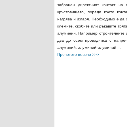
забранен директният контакт на
кръстовището, поради което конт
нагрява и изгаря. Необходимо е да 
клемите, скобите или ръкавите тря
алуминий. Например строителните и
два до осем проводника с напре
алуминий, алуминий-алуминий ...
Прочетете повече >>>