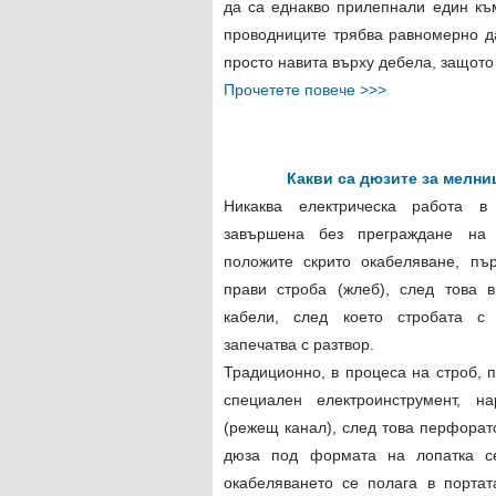
да са еднакво прилепнали един към
проводниците трябва равномерно да 
просто навита върху дебела, защото 
Прочетете повече >>>
Какви са дюзите за мелни
Никаква електрическа работа в
завършена без преграждане на 
положите скрито окабеляване, пъ
прави строба (жлеб), след това 
кабели, след което стробата с
запечатва с разтвор.
Традиционно, в процеса на строб, 
специален електроинструмент, на
(режещ канал), след това перфорат
дюза под формата на лопатка се
окабеляването се полага в портат