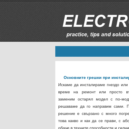
Основните грешки при инсталир
Искаме да инсталираме гнездо или
време на ремонт или просто в
заменим остарял модел с по-мод
решаваме да го направим сами. П
решение е свързано с много погр
това какво и как да се прави, с аб
обаче в техните способности и силни