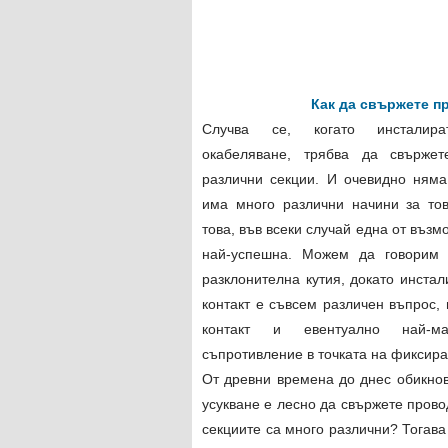
Как да свържете п
Случва се, когато инсталират
окабеляване, трябва да свържет
различни секции. И очевидно няма
има много различни начини за тов
това, във всеки случай една от въз
най-успешна. Можем да говорим 
разклонителна кутия, докато инстал
контакт е съвсем различен въпрос, 
контакт и евентуално най-ма
съпротивление в точката на фиксира
От древни времена до днес обикнов
усукване е лесно да свържете провод
секциите са много различни? Тогав