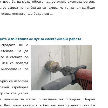
 друг. За да може обратът да се окаже висококачествен,
се увиват, не трябва да са такива, че тънка тел да бъде
тогава контактът ще бъде лош ...
цата и въртящия се чук за електрическа работа
 сградата не е
стената. За да
рво в стената се
в нея се полагат
 окабеляване се
първо се използва
речен строборез
ор със специална
 използва за пълно почистване на браздата. Накрая
а. Като цяло каналите в бетонни или тухлени стени са