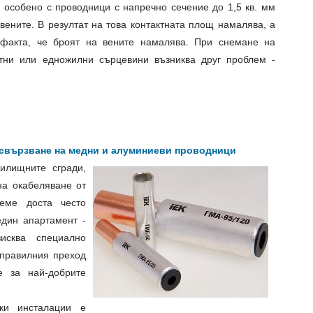
 особено с проводници с напречно сечение до 1,5 кв. мм
вените. В резултат на това контактната площ намалява, а
факта, че броят на вените намалява. При снемане на
тни или едножилни сърцевини възниква друг проблем -
 свързване на медни и алуминиеви проводници
илищните сгради,
на окабеляване от
еме доста често
един апартамент -
исква специално
 правилния преход
 за най-добрите
ки инсталации е