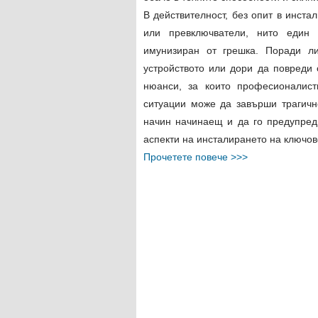
В действителност, без опит в инста
или превключватели, нито един
имунизиран от грешка. Поради л
устройството или дори да повреди
нюанси, за които професионалист
ситуации може да завърши трагично
начин начинаещ и да го предупред
аспекти на инсталирането на ключове 
Прочетете повече >>>