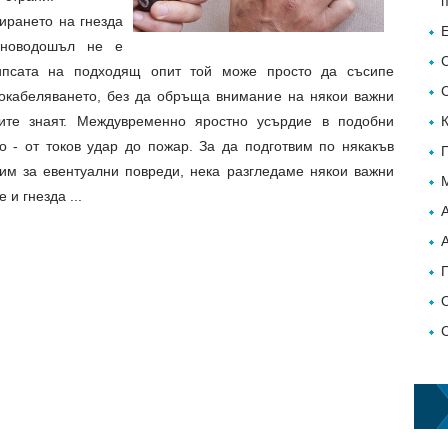
лирането на гнезда
 новодошъл не е
ипсата на подходящ опит той може просто да съсипе
 окабеляването, без да обръща внимание на някои важни
ите знаят. Междувременно яростно усърдие в подобни
 - от токов удар до пожар. За да подготвим по някакъв
им за евентуални повреди, нека разгледаме някои важни
и гнезда ...