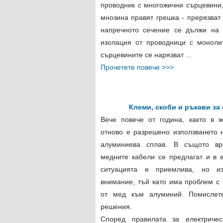
проводник с многожични сърцевини,
мнозина правят грешка - прерязват 
напречното сечение се дължи на 
изолация от проводници с моноли
сърцевините се нарязват ...
Прочетете повече >>>
Клеми, скоби и ръкави за
Вече повече от година, както в ж
отново е разрешено използването 
алуминиева сплав. В същото вр
медните кабели се предлагат и в 
ситуацията е приемлива, но из
внимание, тъй като има проблем с
от мед към алуминий. Помислете
решения.
Според правилата за електричес