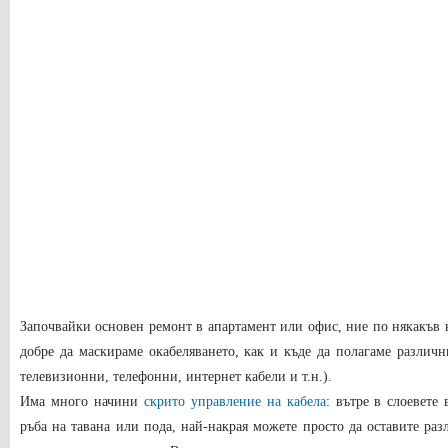
Започвайки основен ремонт в апартамент или офис, ние по някакъв 
добре да маскираме окабеляването, как и къде да полагаме различн
телевизионни, телефонни, интернет кабели и т.н.).
Има много начини
скрито управление на кабела
: вътре в слоевете 
ръба на тавана или пода, най-накрая можете просто да оставите ра