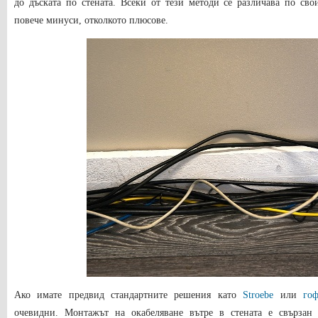
до дъската по стената. Всеки от тези методи се различава по сво
повече минуси, отколкото плюсове.
Ако имате предвид стандартните решения като
Stroebe
или
го
очевидни. Монтажът на окабеляване вътре в стената е свързан 