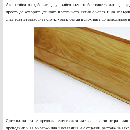
Ако трябва да добавите друг кабел към окабеляването или да пре
просто да отворите дънната платка като кутия с капак и да извъ
след това да затворите структурата, без да прибягвате до използване
Днес на пазара се предлагат електротехнически первази от различн
проводник и за многожична инсталация и с отделни рафтове за захр