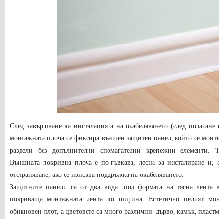
След завършване на инсталацията на окабеляването (след полагане 
монтажната плоча се фиксира външен защитен панел, който се монти
раздели без допълнителни спомагателни крепежни елементи. Т
Външната покривна плоча е по-гъвкава, лесна за инсталиране и, 
отстраняване, ако се изисква поддръжка на окабеляването.
Защитните панели са от два вида: под формата на тясна лента 
покриваща монтажната лента по ширина. Естетично целият мон
обикновен плот, а цветовете са много различни: дърво, камък, пластма