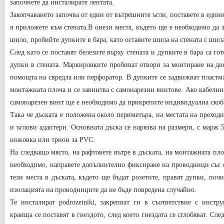
започнете да инсталирате лентата.
Закопчаването започва от един от вътрешните ъгли, поставете в едини
я приложете към стената.В онези места, където ще е необходимо да 
шило, пробийте дупките в бара, като оставите шила на стената с шила
След като се поставят белезите върху стената и дупките в бара са г
дупки в стената. Маркировките пробиват отвори за монтиране на дю
помощта на свредла или перфоратор. В дупките се задвижват пластма
монтажната плоча и се завинтва с самонарезни винтове. Ако кабелния
самонарезен винт ще е необходимо да прикрепите индивидуална скоб
Така че дъската е положена около периметъра, на местата на преход
и ъглови адаптери. Основната дъска се нарязва на размери, с марж 5
ножовка или трион за PVC.
На следващо място, на рафтовете вътре в дъската, на монтажната пло
необходимо, направете допълнително фиксиране на проводници със
тези места в дъската, където ще бъдат розетите, правят дупки, почи
изолацията на проводниците да не бъде повредена случайно.
Те инсталират podrozetniki, закрепват ги в съответствие с инст
краища се поставят в гнездото, след което гнездата се сглобяват. Сл