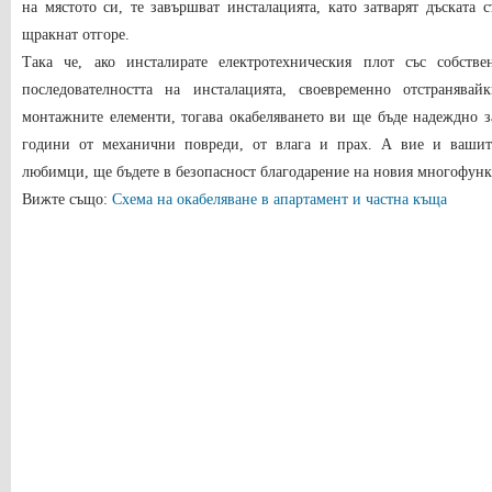
на мястото си, те завършват инсталацията, като затварят дъската 
щракнат отгоре.
Така че, ако инсталирате електротехническия плот със собстве
последователността на инсталацията, своевременно отстраняв
монтажните елементи, тогава окабеляването ви ще бъде надеждно 
години от механични повреди, от влага и прах. А вие и ваши
любимци, ще бъдете в безопасност благодарение на новия многофун
Вижте също:
Схема на окабеляване в апартамент и частна къща