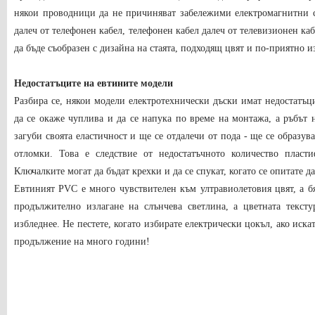
някои проводници да не причиняват забележими електромагнитни 
далеч от телефонен кабел, телефонен кабел далеч от телевизионен ка
да бъде съобразен с дизайна на стаята, подходящ цвят и по-приятно 
Недостатъците на евтините модели
Разбира се, някои модели електротехнически дъски имат недостатъц
да се окаже чуплива и да се напука по време на монтажа, а ръбът 
загуби своята еластичност и ще се отдалечи от пода - ще се образув
отломки. Това е следствие от недостатъчното количество пласт
Ключалките могат да бъдат крехки и да се спукат, когато се опитате д
Евтиният PVC е много чувствителен към ултравиолетовия цвят, а бя
продължително излагане на слънчева светлина, а цветната тексту
избледнее. Не пестете, когато избирате електрически цокъл, ако иска
продължение на много години!