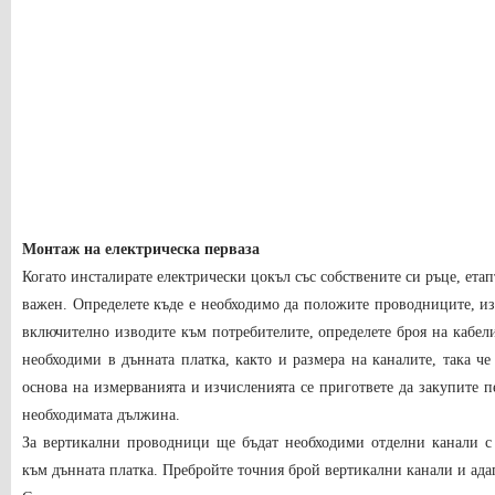
Монтаж на електрическа перваза
Когато инсталирате електрически цокъл със собствените си ръце, етап
важен. Определете къде е необходимо да положите проводниците, из
включително изводите към потребителите, определете броя на кабели
необходими в дънната платка, както и размера на каналите, така че 
основа на измерванията и изчисленията се пригответе да закупите 
необходимата дължина.
За вертикални проводници ще бъдат необходими отделни канали с 
към дънната платка. Пребройте точния брой вертикални канали и адап