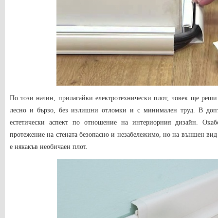
По този начин, прилагайки електротехнически плот, човек ще реш
лесно и бързо, без излишни отломки и с минимален труд. В доп
естетически аспект по отношение на интериорния дизайн. Ока
протежение на стената безопасно и незабележимо, но на външен вид 
е някакъв необичаен плот.