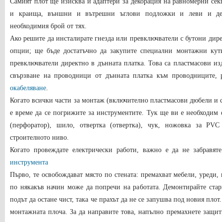
Самият плот ще изисква и адаптери за декорация на равномерни сек
и краища, външни и вътрешни ъглови подложки и леви и дес
необходимия брой от тях.
Ако решите да инсталирате гнезда или превключватели с бутони дире
опции; ще бъде достатъчно да закупите специални монтажни кут
превключватели директно в дънната платка. Това са пластмасови из
свързване на проводници от дънната платка към проводниците,
окабеляване
.
Когато всички части за монтаж (включително пластмасови дюбели и 
е време да се погрижите за инструментите. Тук ще ви е необходим
(перфоратор), шило, отвертка (отвертка), чук, ножовка за PV
строителното ниво.
Когато провеждате електрически работи, важно е да не забравяте
инструмента
Първо, те освобождават място по стената: премахват мебели, уреди,
по някакъв начин може да попречи на работата. Демонтирайте стари
подът да остане чист, така че прахът да не се запушва под новия плот.
монтажната плоча. За да направите това, напълно премахнете защит