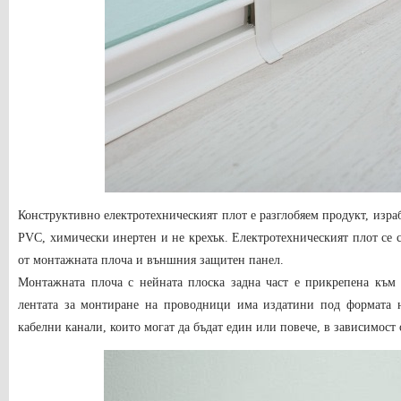
Конструктивно електротехническият плот е разглобяем продукт, израб
PVC, химически инертен и не крехък. Електротехническият плот се с
от монтажната плоча и външния защитен панел.
Монтажната плоча с нейната плоска задна част е прикрепена към 
лентата за монтиране на проводници има издатини под формата 
кабелни канали, които могат да бъдат един или повече, в зависимост 