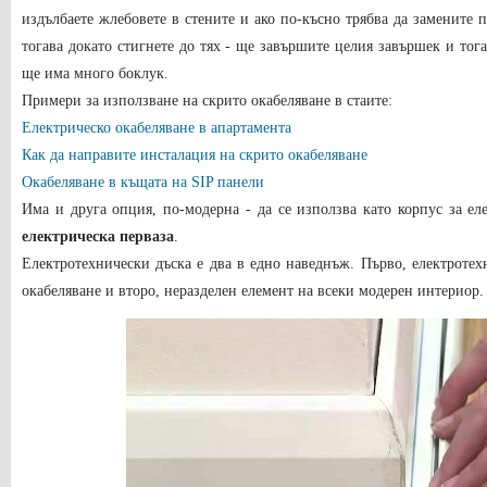
издълбаете жлебовете в стените и ако по-късно трябва да замените
тогава докато стигнете до тях - ще завършите целия завършек и тога
ще има много боклук.
Примери за използване на скрито окабеляване в стаите:
Електрическо окабеляване в апартамента
Как да направите инсталация на скрито окабеляване
Окабеляване в къщата на SIP панели
Има и друга опция, по-модерна - да се използва като корпус за ел
електрическа перваза
.
Електротехнически дъска е два в едно наведнъж. Първо, електротех
окабеляване и второ, неразделен елемент на всеки модерен интериор.